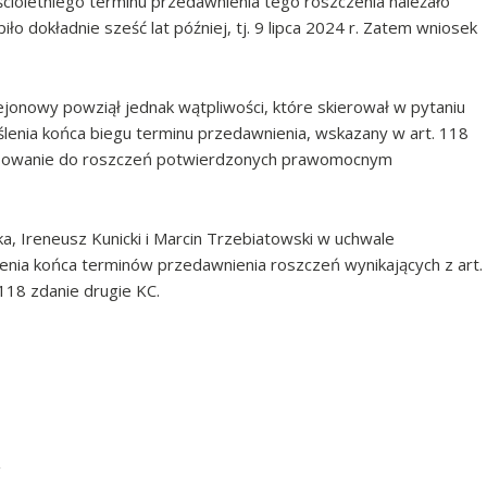
cioletniego terminu przedawnienia tego roszczenia należało
iło dokładnie sześć lat później, tj. 9 lipca 2024 r. Zatem wniosek
ejonowy powziął jednak wątpliwości, które skierował w pytaniu
enia końca biegu terminu przedawnienia, wskazany w art. 118
stosowanie do roszczeń potwierdzonych prawomocnym
a, Ireneusz Kunicki i Marcin Trzebiatowski w uchwale
lenia końca terminów przedawnienia roszczeń wynikających z art.
118 zdanie drugie KC.