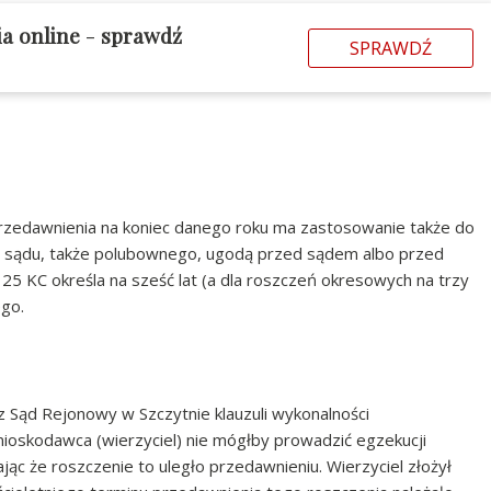
ia online
-
sprawdź
SPRAWDŹ
 przedawnienia na koniec danego roku ma zastosowanie także do
sądu, także polubownego, ugodą przed sądem albo przed
25 KC określa na sześć lat (a dla roszczeń okresowych na trzy
ego.
 Sąd Rejonowy w Szczytnie klauzuli wykonalności
oskodawca (wierzyciel) nie mógłby prowadzić egzekucji
ając że roszczenie to uległo przedawnieniu. Wierzyciel złożył