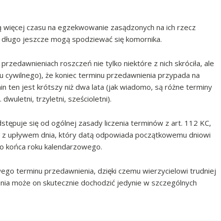
ają więcej czasu na egzekwowanie zasądzonych na ich rzecz
 jak długo jeszcze mogą spodziewać się komornika.
zedawnieniach roszczeń nie tylko niektóre z nich skróciła, ale
u cywilnego), że koniec terminu przedawnienia przypada na
n ten jest krótszy niż dwa lata (jak wiadomo, są różne terminy
wuletni, trzyletni, sześcioletni).
stępuje się od ogólnej zasady liczenia terminów z art. 112 KC,
ię z upływem dnia, który datą odpowiada początkowemu dniowi
 do końca roku kalendarzowego.
wego terminu przedawnienia, dzięki czemu wierzycielowi trudniej
nia może on skutecznie dochodzić jedynie w szczególnych