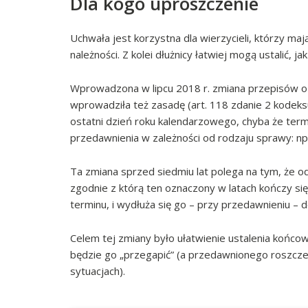
Dla kogo uproszczenie
Uchwała jest korzystna dla wierzycieli, którzy m
należności. Z kolei dłużnicy łatwiej mogą ustalić,
Wprowadzona w lipcu 2018 r. zmiana przepisów o pr
wprowadziła też zasadę (art. 118 zdanie 2 kodeks
ostatni dzień roku kalendarzowego, chyba że termi
przedawnienia w zależności od rodzaju sprawy: np. d
Ta zmiana sprzed siedmiu lat polega na tym, że od
zgodnie z którą ten oznaczony w latach kończy s
terminu, i wydłuża się go – przy przedawnieniu –
Celem tej zmiany było ułatwienie ustalenia końco
będzie go „przegapić” (a przedawnionego roszcze
sytuacjach).