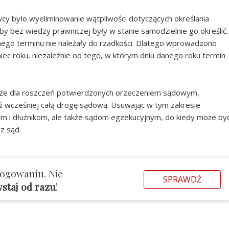
cy było wyeliminowanie wątpliwości dotyczących określania
y bez wiedzy prawniczej były w stanie samodzielnie go określić.
nego terminu nie należały do rzadkości. Dlatego wprowadzono
iec roku, niezależnie od tego, w którym dniu danego roku termin
 także dla roszczeń potwierdzonych orzeczeniem sądowym,
już wcześniej całą drogę sądową. Usuwając w tym zakresie
om i dłużnikom, ale także sądom egzekucyjnym, do kiedy może by
z sąd.
logowaniu. Nie
SPRAWDŹ
ystaj od razu
!