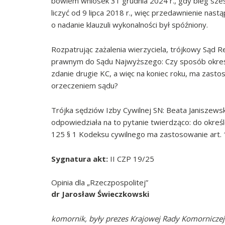
bowiem wniosek 31 grudnia 2024 r., gdy bieg sześ
liczyć od 9 lipca 2018 r., więc przedawnienie nastąp
o nadanie klauzuli wykonalności był spóźniony.
Rozpatrując zażalenia wierzyciela, trójkowy Sąd R
prawnym do Sądu Najwyższego: Czy sposób określ
zdanie drugie KC, a więc na koniec roku, ma za
orzeczeniem sądu?
Trójka sędziów Izby Cywilnej SN: Beata Janiszewsk
odpowiedziała na to pytanie twierdząco: do okreś
125 § 1 Kodeksu cywilnego ma zastosowanie art. 
Sygnatura akt:
II CZP 19/25
Opinia dla „Rzeczpospolitej”
dr Jarosław Świeczkowski
komornik, były prezes Krajowej Rady Komorniczej