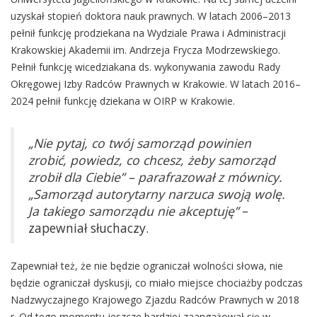
uzyskał stopień doktora nauk prawnych. W latach 2006–2013
pełnił funkcję prodziekana na Wydziale Prawa i Administracji
Krakowskiej Akademii im. Andrzeja Frycza Modrzewskiego.
Pełnił funkcję wicedziakana ds. wykonywania zawodu Rady
Okręgowej Izby Radców Prawnych w Krakowie. W latach 2016–
2024 pełnił funkcję dziekana w OIRP w Krakowie.
„Nie pytaj, co twój samorząd powinien
zrobić, powiedz, co chcesz, żeby samorząd
zrobił dla Ciebie” – parafrazował z mównicy.
„Samorząd autorytarny narzuca swoją wolę.
Ja takiego samorządu nie akceptuję”
–
zapewniał słuchaczy.
Zapewniał też, że nie będzie ograniczał wolności słowa, nie
będzie ograniczał dyskusji, co miało miejsce chociażby podczas
Nadzwyczajnego Krajowego Zjazdu Radców Prawnych w 2018
r. Od tego momentu jeszcze bardziej zaangażował się w