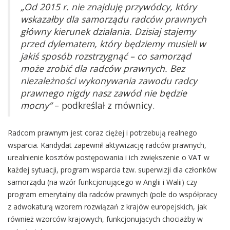
„Od 2015 r. nie znajduję przywódcy, który
wskazałby dla samorządu radców prawnych
główny kierunek działania. Dzisiaj stajemy
przed dylematem, który będziemy musieli w
jakiś sposób rozstrzygnąć – co samorząd
może zrobić dla radców prawnych. Bez
niezależności wykonywania zawodu radcy
prawnego nigdy nasz zawód nie będzie
mocny”
– podkreślał z mównicy.
Radcom prawnym jest coraz ciężej i potrzebują realnego
wsparcia. Kandydat zapewnił aktywizację radców prawnych,
urealnienie kosztów postępowania i ich zwiększenie o VAT w
każdej sytuacji, program wsparcia tzw. superwizji dla członków
samorządu (na wzór funkcjonującego w Anglii i Walii) czy
program emerytalny dla radców prawnych (pole do współpracy
z adwokaturą wzorem rozwiązań z krajów europejskich, jak
również wzorców krajowych, funkcjonujących chociażby w