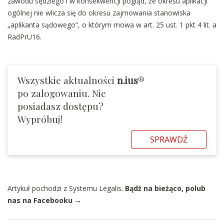
zawodu sędziego i w konsekwencji pogląd, że okresu aplikacji
ogólnej nie wlicza się do okresu zajmowania stanowiska
„aplikanta sądowego”, o którym mowa w art. 25 ust. 1 pkt 4 lit. a
RadPrU16.
Wszystkie aktualności
n.ius
®
po zalogowaniu. Nie
posiadasz dostępu?
Wypróbuj!
SPRAWDŹ
Artykuł pochodzi z Systemu Legalis.
Bądź na bieżąco, polub
nas na Facebooku →