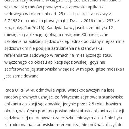
wpis na listę radców prawnych – stanowiska aplikanta
sądowego w rozumieniu art. 25 ust. 1 pkt 4 lit. a ustawy z
6.7.1982 r. o radcach prawnych (t.j. Dz.U. z 2016 r. poz. 233 ze
zm., dalej: RadPrU16). Kandydatka wyjaśniła, że odbyła 12-
miesięczną aplikację ogólną, a następnie 30-miesięczne
szkolenie na aplikacji sędziowskiej, jednak po zdanym egzaminie
sędziowskim nie podjęła zatrudnienia na stanowisku
referendarza sądowego w ramach 18-miesięcznego stażu
włączonego do okresu aplikacji sędziowskiej, gdyż nie
zaoferowano jej stanowiska w sądzie w miejscu gdzie mieszka i
jest zameldowana.
Rada OIRP w
W.
odmówiła wpisu wnioskodawczyni na listę
radców prawnych uznając, że faktycznie zajmowała stanowisko
aplikanta aplikacji sędziowskiej jedynie przez 2,5 roku, bowiem
okresu, w którym pomimo posiadania statusu aplikanta aplikacji
sędziowskiej nie odbywała zajęć szkoleniowych ani też nie była
zatrudniona na stanowisku referendarza, nie można zaliczyć do