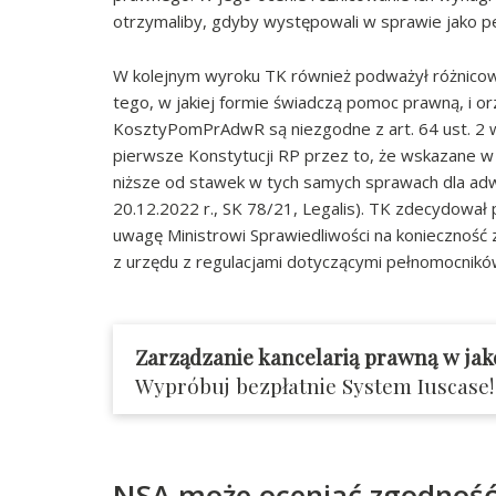
otrzymaliby, gdyby występowali w sprawie jako p
W kolejnym wyroku TK również podważył różnicowa
tego, w jakiej formie świadczą pomoc prawną, i orze
KosztyPomPrAdwR są niezgodne z art. 64 ust. 2 w zw. 
pierwsze Konstytucji RP przez to, że wskazane w
niższe od stawek w tych samych sprawach dla ad
20.12.2022 r., SK 78/21, Legalis). TK zdecydowa
uwagę Ministrowi Sprawiedliwości na konieczność
z urzędu z regulacjami dotyczącymi pełnomocnikó
Zarządzanie kancelarią prawną w jak
Wypróbuj bezpłatnie System Iuscase!
NSA może oceniać zgodność 