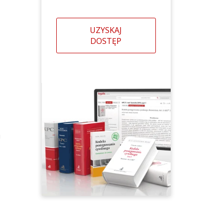
UZYSKAJ
DOSTĘP
5
i
,