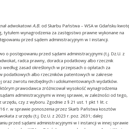
znał adwokatowi
A.B.
od Skarbu Państwa – WSA w Gdańsku kwot
ług, tytułem wynagrodzenia za zastępstwo prawne wykonane na
ępowaniu przed sądem administracyjnym w I instancji.
awo o postępowaniu przed sądami administracyjnymi (t.j. Dz.U. z
adwokat, radca prawny, doradca podatkowy albo rzecznik
według zasad określonych w przepisach o opłatach za
w podatkowych albo rzeczników patentowych w zakresie
j oraz zwrotu niezbędnych i udokumentowanych wydatków.
 w którym prawodawca zróżnicował wysokość wynagrodzenia
dami administracyjnymi w innej sprawie, w zależności od tego,
rzędu, czy z wyboru. Zgodnie z § 21 ust. 1 pkt 1 lit. c
2016 r. w sprawie ponoszenia przez Skarb Państwa kosztów
ata z urzędu (t.j. Dz.U. z 2023 r. poz. 2631; dalej:
 przed sądami administracyjnymi w I instancji w innej sprawie