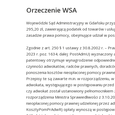
Orzeczenie WSA
Wojewódzki Sąd Administracyjny w Gdańsku przy
295,20 zł, zawierającą podatek od towarów i us
zasadzie prawa pomocy, obejmujące udział w post
Zgodnie z art. 250 § 1 ustawy z 30.8.2002 r. – Pr
2023 r. poz. 1634; dalej: PostAdmU) wyznaczony 
patentowy otrzymuje wynagrodzenie odpowiednio 
czynności adwokatów, radców prawnych, doradcó
ponoszenia kosztów nieopłaconej pomocy prawne
Przepisy te są zawarte m.in. w rozporządzeniu,
adwokata, występującego w postępowaniu przed są
czy adwokat został ustanowiony pełnomocnikiem z u
rozporządzenia Ministra Sprawiedliwości z 3.10.
nieopłaconej pomocy prawnej udzielonej przez adwok
KosztyPomPrAdwR) opłaty wynoszą w postępowaniu