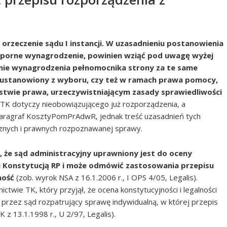
 orzeczenie sądu I instancji. W uzasadnieniu postanowienia
sporne wynagrodzenie, powinien wziąć pod uwagę wyżej
nie wynagrodzenia pełnomocnika strony za te same
on ustanowiony z wyboru, czy też w ramach prawa pomocy,
twie prawa, urzeczywistniającym zasady sprawiedliwości
TK dotyczy nieobowiązującego już rozporządzenia, a
paragraf KosztyPomPrAdwR, jednak treść uzasadnień tych
znych i prawnych rozpoznawanej sprawy.
, że sąd administracyjny uprawniony jest do oceny
i Konstytucją RP i może odmówić zastosowania przepisu
ność
(zob. wyrok NSA z 16.1.2006 r., I OPS 4/05, Legalis).
twie TK, który przyjął, że ocena konstytucyjności i legalności
rzez sąd rozpatrujący sprawę indywidualną, w której przepis
z 13.1.1998 r., U 2/97, Legalis).