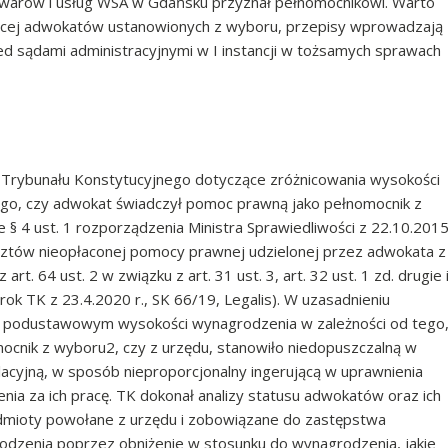
towarów i usług WSA w Gdańsku przyznał pełnomocnikowi. Warto
yczącej adwokatów ustanowionych z wyboru, przepisy wprowadzają
 sądami administracyjnymi w I instancji w tożsamych sprawach
ia Trybunału Konstytucyjnego dotyczące zróżnicowania wysokości
go, czy adwokat świadczył pomoc prawną jako pełnomocnik z
e § 4 ust. 1 rozporządzenia Ministra Sprawiedliwości z 22.10.201
sztów nieopłaconej pomocy prawnej udzielonej przez adwokata z
rt. 64 ust. 2 w związku z art. 31 ust. 3, art. 32 ust. 1 zd. drugie 
yrok TK z 23.4.2020 r., SK 66/19, Legalis). W uzasadnieniu
ie podustawowym wysokości wynagrodzenia w zależności od tego
cnik z wyboru2, czy z urzędu, stanowiło niedopuszczalną w
cyjną, w sposób nieproporcjonalny ingerującą w uprawnienia
ia za ich pracę. TK dokonał analizy statusu adwokatów oraz ich
odmioty powołane z urzędu i zobowiązane do zastępstwa
odzenia poprzez obniżenie w stosunku do wynagrodzenia, jakie