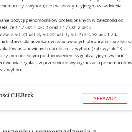
ełnomocnicy z wyboru, nie ma konstytucyjnego uzasadnienia.
nie pozycji pełnomocników profesjonalnych w zależności od
kł, że § 17 ust. 1 pkt 2 oraz § 17 ust. 2 pkt 3
z art. 31 ust. 3, art. 32 ust. 1, art. 2 i art. 92 ust. 1 zd.
 nich stawki dla adwokatów ustanowionych obrońcami z urzędu s
wokatów ustanowionych obrońcami z wyboru (zob. wyrok TK z
ł przy tym odrębnym postanowieniem sygnalizacyjnym zwrócić
 zrównania regulacji w przedmiocie wynagradzania pełnomocnikó
w z wyboru.
ości C.H.Beck
.
SPRAWDŹ
przepisu rozporządzenia z