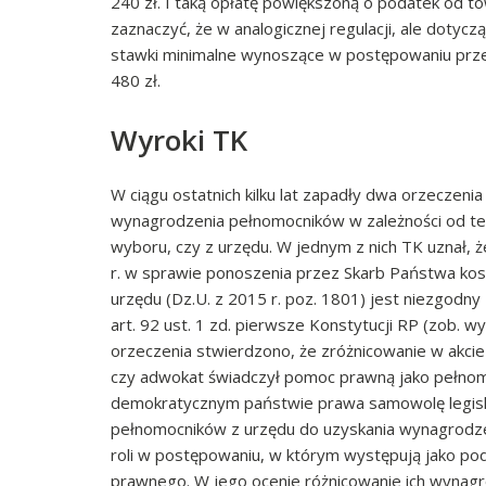
240 zł. I taką opłatę powiększoną o podatek od 
zaznaczyć, że w analogicznej regulacji, ale dot
stawki minimalne wynoszące w postępowaniu przed
480 zł.
Wyroki TK
W ciągu ostatnich kilku lat zapadły dwa orzeczen
wynagrodzenia pełnomocników w zależności od te
wyboru, czy z urzędu. W jednym z nich TK uznał, ż
r. w sprawie ponoszenia przez Skarb Państwa ko
urzędu (Dz.U. z 2015 r. poz. 1801) jest niezgodny z a
art. 92 ust. 1 zd. pierwsze Konstytucji RP (zob. w
orzeczenia stwierdzono, że zróżnicowanie w akc
czy adwokat świadczył pomoc prawną jako pełnomo
demokratycznym państwie prawa samowolę legisla
pełnomocników z urzędu do uzyskania wynagrodzen
roli w postępowaniu, w którym występują jako p
prawnego. W jego ocenie różnicowanie ich wynagr