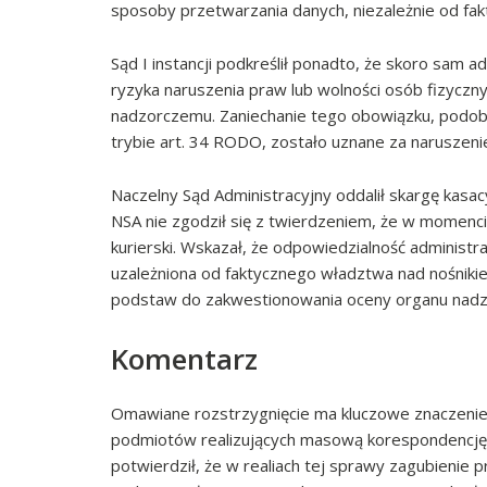
sposoby przetwarzania danych, niezależnie od fak
Sąd I instancji podkreślił ponadto, że skoro sam a
ryzyka naruszenia praw lub wolności osób fizyczn
nadzorczemu. Zaniechanie tego obowiązku, podobn
trybie art. 34 RODO, zostało uznane za naruszen
Naczelny Sąd Administracyjny oddalił skargę kas
NSA nie zgodził się z twierdzeniem, że w momenci
kurierski. Wskazał, że odpowiedzialność administra
uzależniona od faktycznego władztwa nad nośniki
podstaw do zakwestionowania oceny organu nadzo
Komentarz
Omawiane rozstrzygnięcie ma kluczowe znaczenie 
podmiotów realizujących masową korespondencję 
potwierdził, że w realiach tej sprawy zagubienie p