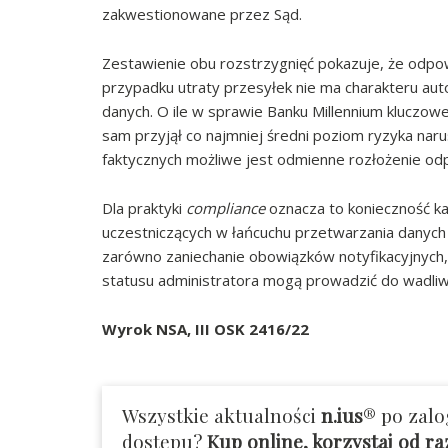
zakwestionowane przez Sąd.
Zestawienie obu rozstrzygnięć pokazuje, że odp
przypadku utraty przesyłek nie ma charakteru au
danych. O ile w sprawie Banku Millennium kluczow
sam przyjął co najmniej średni poziom ryzyka naru
faktycznych możliwe jest odmienne rozłożenie odp
Dla praktyki
compliance
oznacza to konieczność k
uczestniczących w łańcuchu przetwarzania danych
zarówno zaniechanie obowiązków notyfikacyjnych, 
statusu administratora mogą prowadzić do wadliwy
Wyrok NSA, III OSK 2416/22
Wszystkie aktualności
n.ius
® po zalo
dostępu?
Kup online, korzystaj od r