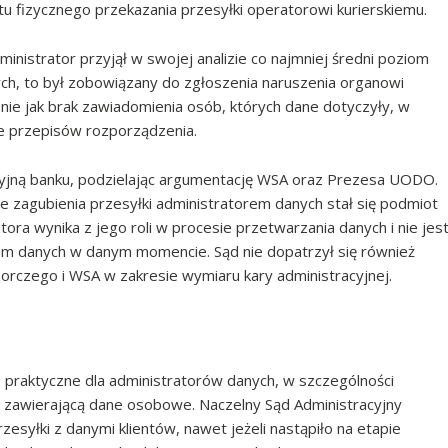
tu fizycznego przekazania przesyłki operatorowi kurierskiemu.
dministrator przyjął w swojej analizie co najmniej średni poziom
ych, to był zobowiązany do zgłoszenia naruszenia organowi
ie jak brak zawiadomienia osób, których dane dotyczyły, w
ie przepisów rozporządzenia.
acyjną banku, podzielając argumentację WSA oraz Prezesa UODO.
e zagubienia przesyłki administratorem danych stał się podmiot
tora wynika z jego roli w procesie przetwarzania danych i nie jes
em danych w danym momencie. Sąd nie dopatrzył się również
rczego i WSA w zakresie wymiaru kary administracyjnej.
praktyczne dla administratorów danych, w szczególności
zawierającą dane osobowe. Naczelny Sąd Administracyjny
rzesyłki z danymi klientów, nawet jeżeli nastąpiło na etapie