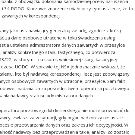
iało banku z obowiązku dokonania samodzielnej oceny naruszenia
 i 34 RODO. Kluczowe znaczenie miało przy tym ustalenie, że to
h zawartych w korespondencji.
any jako ustanawiający generalną zasadę, zgodnie z którą
ść za dane osobowe utracone w toku świadczenia usług
estia ustalenia administratora danych zawartych w przesyłce
nalizy konkretnego stanu faktycznego, co potwierdza
3/22, w którym – na skutek wniesionej skargi kasacyjnej –
rezesa UODO. W sprawie tej NSA jednoznacznie wskazał, że
eniu, kto był nadawcą korespondencji, lecz jest zobowiązany
 danych osobowych zawartych w utraconej przesyłce. Sam fakt
obowe i nadania ich za pośrednictwem operatora pocztowego
sania nadawcy statusu administratora danych.
z operatora pocztowego lub kurierskiego nie może prowadzić do
wcy, zwłaszcza w sytuacji, gdy organ nadzorczy nie ustalił
ocesie przetwarzania danych oraz zakresu ich decyzyjności. W
ność nadawcy bez przeprowadzenia takiej analizy, co zostało