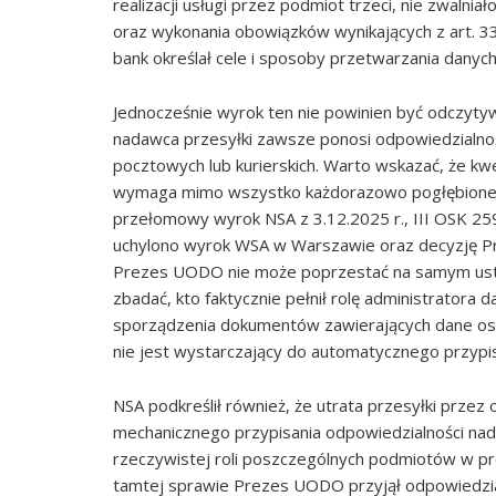
realizacji usługi przez podmiot trzeci, nie zwaln
oraz wykonania obowiązków wynikających z art. 33
bank określał cele i sposoby przetwarzania danyc
Jednocześnie wyrok ten nie powinien być odczytyw
nadawca przesyłki zawsze ponosi odpowiedzialno
pocztowych lub kurierskich. Warto wskazać, że kw
wymaga mimo wszystko każdorazowo pogłębionej a
przełomowy wyrok NSA z 3.12.2025 r., III OSK 259
uchylono wyrok WSA w Warszawie oraz decyzję P
Prezes UODO nie może poprzestać na samym ustal
zbadać, kto faktycznie pełnił rolę administratora
sporządzenia dokumentów zawierających dane os
nie jest wystarczający do automatycznego przypi
NSA podkreślił również, że utrata przesyłki prze
mechanicznego przypisania odpowiedzialności nada
rzeczywistej roli poszczególnych podmiotów w pr
tamtej sprawie Prezes UODO przyjął odpowiedzial