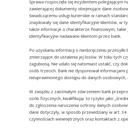
Sprawa rozpoczęła się incydentem polegającym na
zawierającej dokumenty obejmujące dane osobowe
świadczącemu usługi kurierskie w ramach standa
znajdowały się dane identyfikacyjne klientów, w 
także informacje o charakterze finansowym, tak
identyfikacyjne nadawane klientom przez bank.
Po uzyskaniu informacji o niedoręczeniu przesyłki 
zmierzające do ustalenia jej losów. W toku tych cz
zagubioną. Nie udało się natomiast ustalić, czy do
osób trzecich. Bank nie dysponował informacjami 
nieuprawnionego dostępu do danych osobowych, a
W związku z zaistniałym zdarzeniem bank przepro
osób fizycznych, kwalifikując to ryzyko jako „średn
do zgłoszenia naruszenia ochrony danych osobow
dane dotyczyły, w sposób przewidziany w art. 3
czynnościach wewnętrznych oraz kontaktach z ope