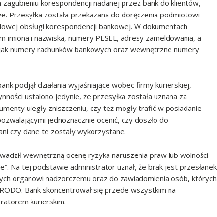
 zagubieniu korespondencji nadanej przez bank do klientów,
. Przesyłka została przekazana do doręczenia podmiotowi
rdowej obsługi korespondencji bankowej. W dokumentach
tym imiona i nazwiska, numery PESEL, adresy zameldowania, a
ie jak numery rachunków bankowych oraz wewnętrzne numery
bank podjął działania wyjaśniające wobec firmy kurierskiej,
ynności ustalono jedynie, że przesyłka została uznana za
kumenty uległy zniszczeniu, czy też mogły trafić w posiadanie
pozwalającymi jednoznacznie ocenić, czy doszło do
ni czy dane te zostały wykorzystane.
wadził wewnętrzną ocenę ryzyka naruszenia praw lub wolności
ie”. Na tej podstawie administrator uznał, że brak jest przesłanek
ych organowi nadzorczemu oraz do zawiadomienia osób, których
4 RODO. Bank skoncentrował się przede wszystkim na
ratorem kurierskim.