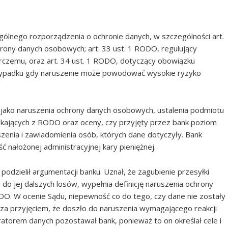
gólnego rozporządzenia o ochronie danych, w szczególności art.
hrony danych osobowych; art. 33 ust. 1 RODO, regulujący
rczemu, oraz art. 34 ust. 1 RODO, dotyczący obowiązku
rzypadku gdy naruszenie może powodować wysokie ryzyko
ia jako naruszenia ochrony danych osobowych, ustalenia podmiotu
ających z RODO oraz oceny, czy przyjęty przez bank poziom
szenia i zawiadomienia osób, których dane dotyczyły. Bank
 nałożonej administracyjnej kary pieniężnej.
odzielił argumentacji banku. Uznał, że zagubienie przesyłki
do jej dalszych losów, wypełnia definicję naruszenia ochrony
DO. W ocenie Sądu, niepewność co do tego, czy dane nie zostały
a przyjęciem, że doszło do naruszenia wymagającego reakcji
ratorem danych pozostawał bank, ponieważ to on określał cele i