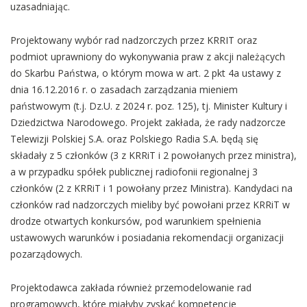
uzasadniając.
Projektowany wybór rad nadzorczych przez KRRIT oraz
podmiot uprawniony do wykonywania praw z akcji należących
do Skarbu Państwa, o którym mowa w art. 2 pkt 4a ustawy z
dnia 16.12.2016 r. o zasadach zarządzania mieniem
państwowym (t.j. Dz.U. z 2024 r. poz. 125), tj. Minister Kultury i
Dziedzictwa Narodowego. Projekt zakłada, że rady nadzorcze
Telewizji Polskiej S.A. oraz Polskiego Radia S.A. będą się
składały z 5 członków (3 z KRRiT i 2 powołanych przez ministra),
a w przypadku spółek publicznej radiofonii regionalnej 3
członków (2 z KRRiT i 1 powołany przez Ministra). Kandydaci na
członków rad nadzorczych mieliby być powołani przez KRRiT w
drodze otwartych konkursów, pod warunkiem spełnienia
ustawowych warunków i posiadania rekomendacji organizacji
pozarządowych.
Projektodawca zakłada również przemodelowanie rad
programowych, które miałyby zyskać kompetencje