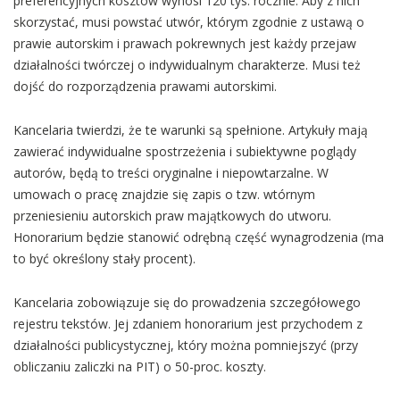
preferencyjnych kosztów wynosi 120 tys. rocznie. Aby z nich
skorzystać, musi powstać utwór, którym zgodnie z ustawą o
prawie autorskim i prawach pokrewnych jest każdy przejaw
działalności twórczej o indywidualnym charakterze. Musi też
dojść do rozporządzenia prawami autorskimi.
Kancelaria twierdzi, że te warunki są spełnione. Artykuły mają
zawierać indywidualne spostrzeżenia i subiektywne poglądy
autorów, będą to treści oryginalne i niepowtarzalne. W
umowach o pracę znajdzie się zapis o tzw. wtórnym
przeniesieniu autorskich praw majątkowych do utworu.
Honorarium będzie stanowić odrębną część wynagrodzenia (ma
to być określony stały procent).
Kancelaria zobowiązuje się do prowadzenia szczegółowego
rejestru tekstów. Jej zdaniem honorarium jest przychodem z
działalności publicystycznej, który można pomniejszyć (przy
obliczaniu zaliczki na PIT) o 50-proc. koszty.