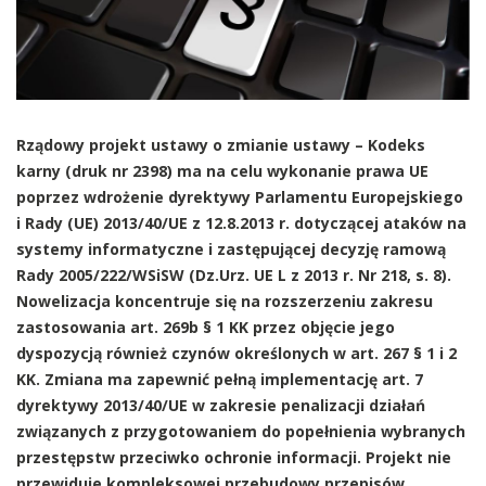
Rządowy projekt ustawy o zmianie ustawy – Kodeks
karny (druk nr 2398) ma na celu wykonanie prawa UE
poprzez wdrożenie dyrektywy Parlamentu Europejskiego
i Rady (UE) 2013/40/UE z 12.8.2013 r. dotyczącej ataków na
systemy informatyczne i zastępującej decyzję ramową
Rady 2005/222/WSiSW (Dz.Urz. UE L z 2013 r. Nr 218, s. 8).
Nowelizacja koncentruje się na rozszerzeniu zakresu
zastosowania art. 269b § 1 KK przez objęcie jego
dyspozycją również czynów określonych w art. 267 § 1 i 2
KK. Zmiana ma zapewnić pełną implementację art. 7
dyrektywy 2013/40/UE w zakresie penalizacji działań
związanych z przygotowaniem do popełnienia wybranych
przestępstw przeciwko ochronie informacji. Projekt nie
przewiduje kompleksowej przebudowy przepisów