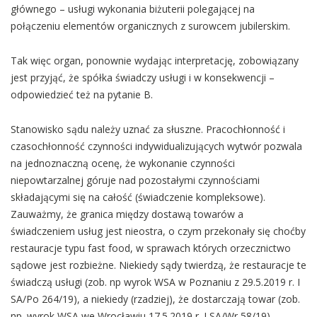
głównego – usługi wykonania biżuterii polegającej na
połączeniu elementów organicznych z surowcem jubilerskim.
Tak więc organ, ponownie wydając interpretację, zobowiązany
jest przyjąć, że spółka świadczy usługi i w konsekwencji –
odpowiedzieć też na pytanie B.
Stanowisko sądu należy uznać za słuszne. Pracochłonność i
czasochłonność czynności indywidualizujących wytwór pozwala
na jednoznaczną ocenę, że wykonanie czynności
niepowtarzalnej góruje nad pozostałymi czynnościami
składającymi się na całość (świadczenie kompleksowe).
Zauważmy, że granica między dostawą towarów a
świadczeniem usług jest nieostra, o czym przekonały się choćby
restauracje typu fast food, w sprawach których orzecznictwo
sądowe jest rozbieżne. Niekiedy sądy twierdzą, że restauracje te
świadczą usługi (zob. np wyrok WSA w Poznaniu z 29.5.2019 r. I
SA/Po 264/19), a niekiedy (rzadziej), że dostarczają towar (zob.
np. wyrok WSA we Wrocławiu 17.5.2019 r. I SA/Wr 58/19).