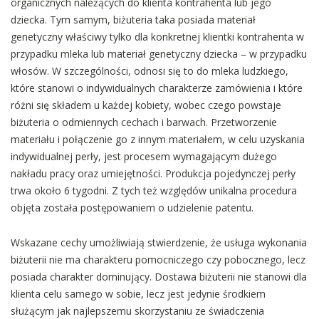
organicznych należących do klienta kontrahenta lub jego
dziecka. Tym samym, biżuteria taka posiada materiał
genetyczny właściwy tylko dla konkretnej klientki kontrahenta w
przypadku mleka lub materiał genetyczny dziecka – w przypadku
włosów. W szczególności, odnosi się to do mleka ludzkiego,
które stanowi o indywidualnych charakterze zamówienia i które
różni się składem u każdej kobiety, wobec czego powstaje
biżuteria o odmiennych cechach i barwach. Przetworzenie
materiału i połączenie go z innym materiałem, w celu uzyskania
indywidualnej perły, jest procesem wymagającym dużego
nakładu pracy oraz umiejętności. Produkcja pojedynczej perły
trwa około 6 tygodni. Z tych też względów unikalna procedura
objęta została postępowaniem o udzielenie patentu.
Wskazane cechy umożliwiają stwierdzenie, że usługa wykonania
biżuterii nie ma charakteru pomocniczego czy pobocznego, lecz
posiada charakter dominujący. Dostawa biżuterii nie stanowi dla
klienta celu samego w sobie, lecz jest jedynie środkiem
służącym jak najlepszemu skorzystaniu ze świadczenia