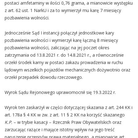
postaci amfetaminy w ilości 0,76 grama, a mianowicie występku
z art. 62 ust. 1 NarkU i za to wymierzył mu karę 7 miesięcy
pozbawienia wolności.
Jednocześnie Sąd I instancji połączył jednostkowe kary
pozbawienia wolności i wymierzył karę łączną 8 miesięcy
pozbawienia wolności, zaliczając na jej poczet okres
zatrzymania od 13.8.2021 r. do 14.8.2021 r., a równocześnie
orzekł środek karny w postaci zakazu prowadzenia w ruchu
lądowym wszelkich pojazdów mechanicznych dożywotnio oraz
orzekł przepadek dowodu rzeczowego.
Wyrok Sądu Rejonowego uprawomocnił się 19.3.2022 r.
Wyrok ten zaskarżył w części dotyczącej skazania z art. 244 KK i
art. 178a § 4 KK w zw. z art. 11 § 2 KK na korzyść skazanego
K.P.
– w trybie kasacji – Rzecznik Praw Obywatelskich oraz
zarzucając rażące i mające istotny wpływ na jego treść
naruszenie przepisów prawa materialnego, a mianowicie art.