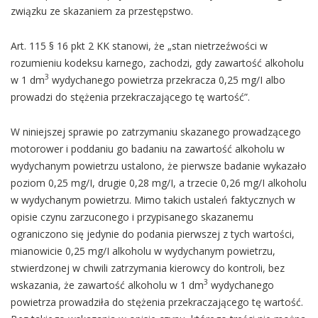
związku ze skazaniem za przestępstwo.
Art. 115 § 16 pkt 2 KK stanowi, że „stan nietrzeźwości w
rozumieniu kodeksu karnego, zachodzi, gdy zawartość alkoholu
3
w 1 dm
wydychanego powietrza przekracza 0,25 mg/I albo
prowadzi do stężenia przekraczającego tę wartość”.
W niniejszej sprawie po zatrzymaniu skazanego prowadzącego
motorower i poddaniu go badaniu na zawartość alkoholu w
wydychanym powietrzu ustalono, że pierwsze badanie wykazało
poziom 0,25 mg/I, drugie 0,28 mg/I, a trzecie 0,26 mg/I alkoholu
w wydychanym powietrzu. Mimo takich ustaleń faktycznych w
opisie czynu zarzuconego i przypisanego skazanemu
ograniczono się jedynie do podania pierwszej z tych wartości,
mianowicie 0,25 mg/I alkoholu w wydychanym powietrzu,
stwierdzonej w chwili zatrzymania kierowcy do kontroli, bez
3
wskazania, że zawartość alkoholu w 1 dm
wydychanego
powietrza prowadziła do stężenia przekraczającego tę wartość.