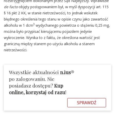
rozstrzygnięciem dokonanym przez Sąd Najwyższy. Wprawdzie
de facto
objęty postępowaniem był, w myśl dyspozycji art. 115
§ 16 pkt 2 KK, w stanie nietrzeźwości, to jednak wskutek
błędnego określenia tego stanu w opisie czynu jako zawartość
3
alkoholu w 1 dcm
wydychanego powietrza o stężeniu 0,25 mg,
można było przypisać kierującemu pojazdem jedynie
wykroczenie. Wynika to z faktu, że określona wartość jest
graniczną między stanem po użyciu alkoholu a stanem
nietrzeźwości.
Wszystkie aktualności
n.ius
®
po zalogowaniu. Nie
posiadasz dostępu?
Kup
online, korzystaj od razu
!
SPRAWDŹ