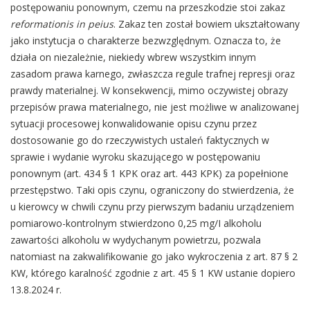
postępowaniu ponownym, czemu na przeszkodzie stoi zakaz
reformationis in peius
. Zakaz ten został bowiem ukształtowany
jako instytucja o charakterze bezwzględnym. Oznacza to, że
działa on niezależnie, niekiedy wbrew wszystkim innym
zasadom prawa karnego, zwłaszcza regule trafnej represji oraz
prawdy materialnej. W konsekwencji, mimo oczywistej obrazy
przepisów prawa materialnego, nie jest możliwe w analizowanej
sytuacji procesowej konwalidowanie opisu czynu przez
dostosowanie go do rzeczywistych ustaleń faktycznych w
sprawie i wydanie wyroku skazującego w postępowaniu
ponownym (art. 434 § 1 KPK oraz art. 443 KPK) za popełnione
przestępstwo. Taki opis czynu, ograniczony do stwierdzenia, że
u kierowcy w chwili czynu przy pierwszym badaniu urządzeniem
pomiarowo-kontrolnym stwierdzono 0,25 mg/I alkoholu
zawartości alkoholu w wydychanym powietrzu, pozwala
natomiast na zakwalifikowanie go jako wykroczenia z art. 87 § 2
KW, którego karalność zgodnie z art. 45 § 1 KW ustanie dopiero
13.8.2024 r.