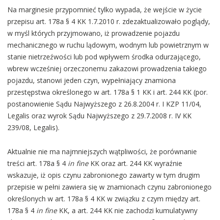
Na marginesie przypomnieć tylko wypada, że wejście w życie
przepisu art. 178a § 4 KK 1.7.2010 r. zdezaktualizowało poglądy,
w myśl których przyjmowano, iż prowadzenie pojazdu
mechanicznego w ruchu lądowym, wodnym lub powietrznym w
stanie nietrzeźwości lub pod wpływem środka odurzającego,
wbrew wcześniej orzeczonemu zakazowi prowadzenia takiego
pojazdu, stanowi jeden czyn, wypełniający znamiona
przestępstwa określonego w art. 178a § 1 KK i art. 244 KK (por.
postanowienie Sądu Najwyższego z 26.8.2004 r. I KZP 11/04,
Legalis oraz wyrok Sądu Najwyższego z 29.7.2008 r. IV KK
239/08, Legalis).
Aktualnie nie ma najmniejszych wątpliwości, że porównanie
treści art. 178a § 4
in fine
KK oraz art. 244 KK wyraźnie
wskazuje, iż opis czynu zabronionego zawarty w tym drugim
przepisie w pełni zawiera się w znamionach czynu zabronionego
określonych w art. 178a § 4 KK w związku z czym między art.
178a § 4
in fine
KK, a art. 244 KK nie zachodzi kumulatywny