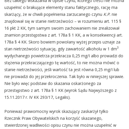
Bez takiego wskazania w opisie czynu, którego treści nie można
uzupełnić o brakujące elementy stanu faktycznego, rację ma
skarżący, że w chwili popełnienia zarzucanego czynu
K.P.
nie
znajdował się w stanie nietrzeźwości – w rozumieniu art. 115 §
16 pkt 2 KK, tym samym swoim zachowaniem nie zrealizował
znamion przestępstwa z art. 178a § 1 KK, a w konsekwencji art.
178a § 4 KK. Skoro bowiem powołany wyżej przepis uznaje za
3
stan nietrzeźwości sytuację, gdy zawartość alkoholu w 1 dm
wydychanego powietrza przekracza 0,25 mg/I albo prowadzi do
stężenia przekraczającego tę wartość, to nie można mówić o
stanie nietrzeźwości, jeśli wartość ta jest równa 0,25 mg/I lub
nie prowadzi do jej przekroczenia. Tak było w niniejszej sprawie.
Nie było więc podstaw do skazania oskarżonego za
przestępstwo z art. 178a § 1 KK (wyrok Sądu Najwyższego z
15.11.2017 r. IV KK 293/17, Legalis).
Ponieważ prawomocny wyrok skazujący zaskarżył tylko
Rzecznik Praw Obywatelskich na korzyść skazanego,
stwierdzonej wadliwości opisu czynu nie można uzupełnić w