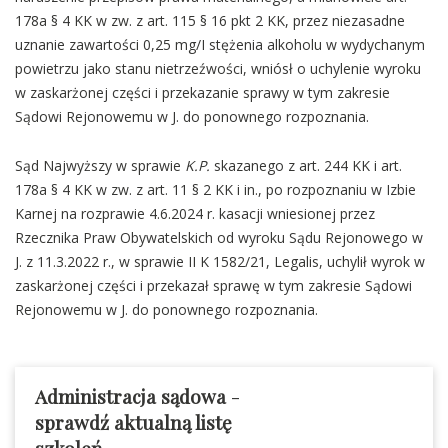
178a § 4 KK w zw. z art. 115 § 16 pkt 2 KK, przez niezasadne
uznanie zawartości 0,25 mg/I stężenia alkoholu w wydychanym
powietrzu jako stanu nietrzeźwości, wniósł o uchylenie wyroku
w zaskarżonej części i przekazanie sprawy w tym zakresie
Sądowi Rejonowemu w J. do ponownego rozpoznania.
Sąd Najwyższy w sprawie
K.P.
skazanego z art. 244 KK i art.
178a § 4 KK w zw. z art. 11 § 2 KK i in., po rozpoznaniu w Izbie
Karnej na rozprawie 4.6.2024 r. kasacji wniesionej przez
Rzecznika Praw Obywatelskich od wyroku Sądu Rejonowego w
J. z 11.3.2022 r., w sprawie II K 1582/21, Legalis, uchylił wyrok w
zaskarżonej części i przekazał sprawę w tym zakresie Sądowi
Rejonowemu w J. do ponownego rozpoznania.
Administracja sądowa
-
sprawdź aktualną listę
szkoleń