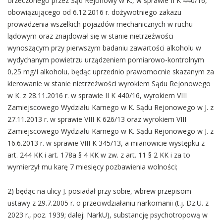
orzeczonego przez Sąd Rejonowy w K., w sprawie II K 440/16,
obowiązującego od 6.12.2016 r. dożywotniego zakazu
prowadzenia wszelkich pojazdów mechanicznych w ruchu
lądowym oraz znajdował się w stanie nietrzeźwości
wynoszącym przy pierwszym badaniu zawartości alkoholu w
wydychanym powietrzu urządzeniem pomiarowo-kontrolnym
0,25 mg/I alkoholu, będąc uprzednio prawomocnie skazanym za
kierowanie w stanie nietrzeźwości wyrokiem Sądu Rejonowego
w K. z 28.11.2016 r. w sprawie II K 440/16, wyrokiem VIII
Zamiejscowego Wydziału Karnego w K. Sądu Rejonowego w J. z
27.11.2013 r. w sprawie VIII K 626/13 oraz wyrokiem VIII
Zamiejscowego Wydziału Karnego w K. Sądu Rejonowego w J. z
16.6.2013 r. w sprawie VIII K 345/13, a mianowicie występku z
art. 244 KK i art. 178a § 4 KK w zw. z art. 11 § 2 KK i za to
wymierzył mu karę 7 miesięcy pozbawienia wolności;
2) będąc na ulicy J. posiadał przy sobie, wbrew przepisom
ustawy z 29.7.2005 r. o przeciwdziałaniu narkomanii (t.j. Dz.U. z
2023 r., poz. 1939; dalej: NarkU), substancję psychotropową w