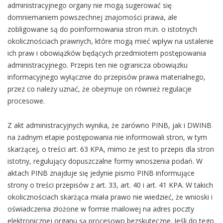
administracyjnego organy nie mogą sugerować się
domniemaniem powszechnej znajomości prawa, ale
zobligowane są do poinformowania stron m.in. o istotnych
okolicznościach prawnych, które mogą mieć wpływ na ustalenie
ich praw i obowiązków będących przedmiotem postępowania
administracyjnego. Przepis ten nie ogranicza obowiązku
informacyjnego wyłącznie do przepisów prawa materialnego,
przez co należy uznać, że obejmuje on również regulacje
procesowe.
Z akt administracyjnych wynika, że zarówno PINB, jak i DWINB
na żadnym etapie postępowania nie informowali stron, w tym
skarżącej, o treści art. 63 KPA, mimo że jest to przepis dla stron
istotny, regulujący dopuszczalne formy wnoszenia podań. W
aktach PINB znajduje się jedynie pismo PINB informujące
strony o treści przepisów z art. 33, art. 40 i art. 41 KPA. W takich
okolicznościach skarżąca miała prawo nie wiedzieć, że wnioski i
oświadczenia złożone w formie mailowej na adres poczty
elektronicznej organu są procesowo bezskuteczne. Jeśli do tego