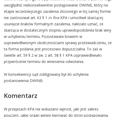
uwzględnić niekonsekwentne postępowanie DWINB, który na
etapie wcześniejszego zażalenia złożonego w tej samej formie
nie zastosował art. 63 § 1
in fine
KPA i umożliwił skarżącej
usunięcie braków formalnych zażalenia, należało uznać, że
skarżąca w dostatecznym stopniu uprawdopodobniła brak winy
w uchybieniu terminu. Pozostawała bowiem w
usprawiedliwionym okolicznościami sprawy przeświadczeniu, że
ta forma podania jest procesowo dopuszczalna. To zaś w
świetle art. 59 § 2 w zw. z art. 58 § 1 KPA usprawiedliwiało
przywrócenie terminu do wniesienia odwołania.
W konsekwencji sąd zobligowany był do uchylenia
postanowienia DWINB.
Komentarz
W przepisach KPA nie wskazano wprost, jaki jest zakres
pouczeń, jakie organ winien kierować do stron postępowania.