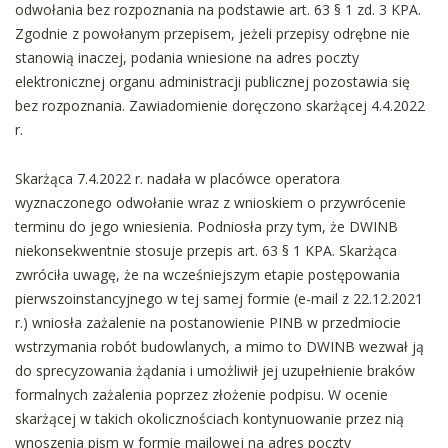
odwołania bez rozpoznania na podstawie art. 63 § 1 zd. 3 KPA.
Zgodnie z powołanym przepisem, jeżeli przepisy odrębne nie
stanowią inaczej, podania wniesione na adres poczty
elektronicznej organu administracji publicznej pozostawia się
bez rozpoznania. Zawiadomienie doręczono skarżącej 4.4.2022
r.
Skarżąca 7.4.2022 r. nadała w placówce operatora
wyznaczonego odwołanie wraz z wnioskiem o przywrócenie
terminu do jego wniesienia. Podniosła przy tym, że DWINB
niekonsekwentnie stosuje przepis art. 63 § 1 KPA. Skarżąca
zwróciła uwagę, że na wcześniejszym etapie postępowania
pierwszoinstancyjnego w tej samej formie (e-mail z 22.12.2021
r.) wniosła zażalenie na postanowienie PINB w przedmiocie
wstrzymania robót budowlanych, a mimo to DWINB wezwał ją
do sprecyzowania żądania i umożliwił jej uzupełnienie braków
formalnych zażalenia poprzez złożenie podpisu. W ocenie
skarżącej w takich okolicznościach kontynuowanie przez nią
wnoszenia pism w formie mailowej na adres poczty