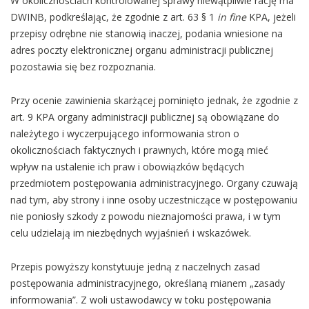
W okolicznościach kontrolowanej sprawy niewątpliwie rację ma
DWINB, podkreślając, że zgodnie z art. 63 § 1
in fine
KPA, jeżeli
przepisy odrębne nie stanowią inaczej, podania wniesione na
adres poczty elektronicznej organu administracji publicznej
pozostawia się bez rozpoznania.
Przy ocenie zawinienia skarżącej pominięto jednak, że zgodnie z
art. 9 KPA organy administracji publicznej są obowiązane do
należytego i wyczerpującego informowania stron o
okolicznościach faktycznych i prawnych, które mogą mieć
wpływ na ustalenie ich praw i obowiązków będących
przedmiotem postępowania administracyjnego. Organy czuwają
nad tym, aby strony i inne osoby uczestniczące w postępowaniu
nie poniosły szkody z powodu nieznajomości prawa, i w tym
celu udzielają im niezbędnych wyjaśnień i wskazówek.
Przepis powyższy konstytuuje jedną z naczelnych zasad
postępowania administracyjnego, określaną mianem „zasady
informowania”. Z woli ustawodawcy w toku postępowania