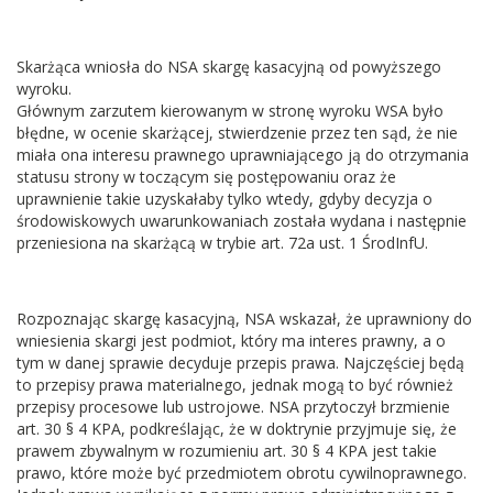
Skarżąca wniosła do NSA skargę kasacyjną od powyższego
wyroku.
Głównym zarzutem kierowanym w stronę wyroku WSA było
błędne, w ocenie skarżącej, stwierdzenie przez ten sąd, że nie
miała ona interesu prawnego uprawniającego ją do otrzymania
statusu strony w toczącym się postępowaniu oraz że
uprawnienie takie uzyskałaby tylko wtedy, gdyby decyzja o
środowiskowych uwarunkowaniach została wydana i następnie
przeniesiona na skarżącą w trybie art. 72a ust. 1 ŚrodInfU.
Rozpoznając skargę kasacyjną, NSA wskazał, że uprawniony do
wniesienia skargi jest podmiot, który ma interes prawny, a o
tym w danej sprawie decyduje przepis prawa. Najczęściej będą
to przepisy prawa materialnego, jednak mogą to być również
przepisy procesowe lub ustrojowe. NSA przytoczył brzmienie
art. 30 § 4 KPA, podkreślając, że w doktrynie przyjmuje się, że
prawem zbywalnym w rozumieniu art. 30 § 4 KPA jest takie
prawo, które może być przedmiotem obrotu cywilnoprawnego.