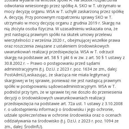
odwołania wniesionego przez spółkę A. SKO w T. utrzymało w
mocy decyzję organu. WSA w T. uchylił zaskarżoną przez spółkę
A. decyzję. Przy ponownym rozpatrzeniu sprawy SKO w T.
utrzymało w mocy decyzję organu z grudnia 2019 r. Skargę na
nią złożyła osoba fizyczna. W uzasadnieniu wskazała ona, że
jest następcą prawnym spółki na skutek umowy przelewu
wierzytelności z września 2020 r., obejmującej wszelkie prawa
oraz roszczenia związane z ustaleniem środowiskowych
uwarunkowań realizacji przedsięwzięcia. WSA w T. odrzucił
skargę na podstawie art. 58 § 1 pkt 6 w zw. z art. 50 § 1 ustawy z
30.8.2002 r. – Prawo o postępowaniu przed sądami
administracyjnymi (t.j. Dz.U. z 2023 r. poz. 1634 ze zm., dalej:
PostAdmU),wskazując, że skarżąca nie miała legitymacji
skargowej w tej sprawie, ponieważ nie jest następcą prawnym
spółki w postępowaniu sądowoadministracyjnym. WSA w T.
podniósł przy tym, że w sprawie tej nie doszło do przeniesienia
decyzji o środowiskowych uwarunkowaniach realizacji
przedsięwzięcia na podstawie art. 72a ust. 1 ustawy z 3.10.2008
r. o udostępnieniu informacji o środowisku i jego ochronie,
udziale społeczeństwa w ochronie środowiska oraz o ocenach
oddziaływania na środowisko (t.j. Dz.U. z 2023 r. poz. 1094 ze
zm., dalej: ŚrodInfU).