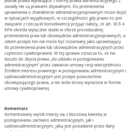
Jednak prawa wynikające z normy prawa administracyjnego z
zasady nie są prawami zbywalnymi. Do przeniesienia
uprawnienia o charakterze administracyjnoprawnym może dojść
w sytuacjach wyjątkowych, w szczególności gdy prawo to jest
związane z rzeczą.W konsekwencji przyjąć należy, że art. 30 § 4
KPA określa wyłącznie skutki w sferze proceduralnej
przeniesienia praw lub obowiązków administracyjnoprawnych, a
zatem przepis ten nie może być rozumiany jako uprawniający
do przeniesienia praw lub obowiązków administracyjnych przez
czynności cywilnoprawne. W tej sprawie oznacza to, że nie
doszło do zbycia prawa „do udziału w postępowaniu
administracyjnym” przez zawarcie umowy cesji wierzytelności.
Źródłem interesu prawnego w postępowaniu administracyjnym i
sądowoadministracyjnym jest przepis powszechnie
obowiązującego prawa, a nie wola strony wyrażona w formie
umowy cywilnoprawnej.
Komentarz
Komentowany wyrok mierzy się z kluczową kwestią w
postępowaniu zarówno administracyjnym, jak i
sądowoadministracyjnym, jaką jest posiadanie przez dany