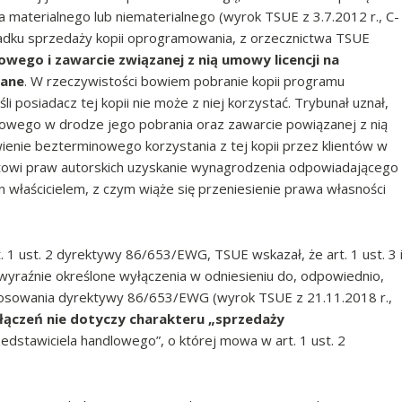
a materialnego lub niematerialnego (wyrok TSUE z 3.7.2012 r., C-
padku sprzedaży kopii oprogramowania, z orzecznictwa TSUE
ego i zawarcie związanej z nią umowy licencji na
zane
. W rzeczywistości bowiem pobranie kopii programu
 posiadacz tej kopii nie może z niej korzystać. Trybunał uznał,
owego w drodze jego pobrania oraz zawarcie powiązanej z nią
wienie bezterminowego korzystania z tej kopii przez klientów w
otowi praw autorskich uzyskanie wynagrodzenia odpowiadającego
on właścicielem, z czym wiąże się przeniesienie prawa własności
rt. 1 ust. 2 dyrektywy 86/653/EWG, TSUE wskazał, że art. 1 ust. 3 
yraźnie określone wyłączenia w odniesieniu do, odpowiednio,
stosowania dyrektywy 86/653/EWG (wyrok TSUE z 21.11.2018 r.,
łączeń nie dotyczy charakteru „sprzedaży
edstawiciela handlowego”, o której mowa w art. 1 ust. 2