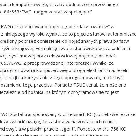
ania komputerowego, tak aby podnoszone przez niego
ie 86/653/EWG mogło zostać zaspokojone?
/EWG nie zdefiniowano pojęcia „sprzedaży towarów” w
 z niniejszego wyroku wynika, że to pojęcie stanowi autonomiczn
określony poprzez odniesienie do pojęć znanych prawu państw
zczyźnie krajowej. Formułując swoje stanowisko w uzasadnieniu
wej, systemowej oraz celowościowej pojęcia „sprzedaż
6/653/EWG. Z przeprowadzonej interpretacji wynika, że
, oprogramowania komputerowego drogą elektroniczną, jeżeli
j licencji na korzystanie z tego oprogramowania, może być
rozumieniu tego przepisu. Ponadto TSUE uznał, że może ono
ezależnie od nośnika, na którym oprogramowanie to jest
/EWG został transponowany w przepisach KC (co ciekawe jeszcze
Należy zwrócić uwagę, że zastosowana została odmienna
andlowy”, a w polskim prawie „agent”. Ponadto, w art. 758 KC