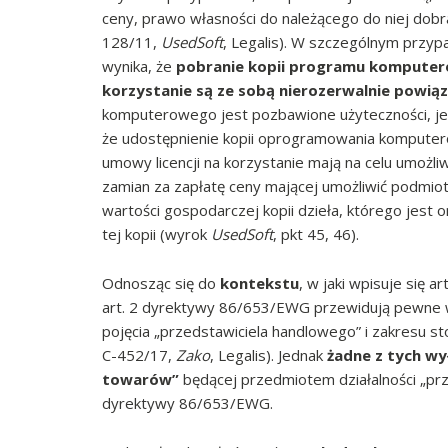
ceny, prawo własności do należącego do niej dobr
128/11,
UsedSoft
, Legalis). W szczególnym przy
wynika, że
pobranie kopii programu komputerow
korzystanie są ze sobą nierozerwalnie powią
komputerowego jest pozbawione użyteczności, jeśli
że udostępnienie kopii oprogramowania komputer
umowy licencji na korzystanie mają na celu umożli
zamian za zapłatę ceny mającej umożliwić podmi
wartości gospodarczej kopii dzieła, którego jest 
tej kopii (wyrok
UsedSoft
, pkt 45, 46).
Odnosząc się do
kontekstu
, w jaki wpisuje się a
art. 2 dyrektywy 86/653/EWG przewidują pewne w
pojęcia „przedstawiciela handlowego” i zakresu 
C-452/17,
Zako
, Legalis). Jednak
żadne z tych wy
towarów”
będącej przedmiotem działalności „prz
dyrektywy 86/653/EWG.