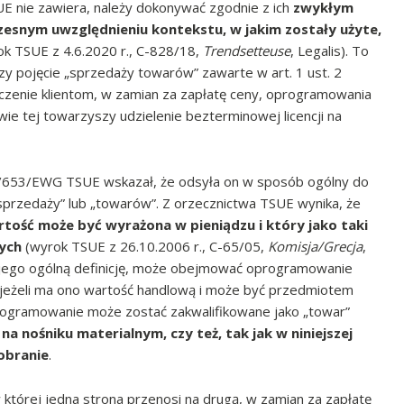
 UE nie zawiera, należy dokonywać zgodnie z ich
zwykłym
esnym uwzględnieniu kontekstu, w jakim zostały użyte,
k TSUE z 4.6.2020 r., C-828/18,
Trendsetteuse
, Legalis). To
czy pojęcie „sprzedaży towarów” zawarte w art. 1 ust. 2
nie klientom, w zamian za zapłatę ceny, oprogramowania
wie tej towarzyszy udzielenie bezterminowej licencji na
86/653/EWG TSUE wskazał, że odsyła on w sposób ogólny do
„sprzedaży” lub „towarów”. Z orzecznictwa TSUE wynika, że
tość może być wyrażona w pieniądzu i który jako taki
ych
(wyrok TSUE z 26.10.2006 r., C-65/05,
Komisja/Grecja
,
a jego ogólną definicję, może obejmować oprogramowanie
 jeżeli ma ono wartość handlową i może być przedmiotem
oprogramowanie może zostać zakwalifikowane jako „towar”
na nośniku materialnym, czy też, tak jak w niniejszej
obranie
.
której jedna strona przenosi na drugą, w zamian za zapłatę