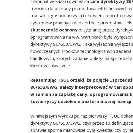
Trybunał wskazał również na
cele dyrektywy 8
trzecim, do ochrony przedstawicieli handlowych 
transakcji gospodarczych i ułatwienia obrotu to
systemów prawnych w dziedzinie przedstawiciel
skuteczność ochrony
przyznanej przez dyrekt
oprogramowania na ww. warunkach była wyłączona 
dyrektywy 86/653/EWG. Taka wykładnia wyłączał
nowoczesnych środków technologicznych zadania 
handlowych, których zadanie polega na sprzedaży
klientów i akwizycję.
Reasumując TSUE orzekł, że pojęcie „sprzeda
86/653/EWG, należy interpretować w ten spo
w zamian za zapłatę ceny, oprogramowania k
towarzyszy udzielenie bezterminowej licencj
W niniejszym wyroku po raz pierwszy TSUE dokonał 
dyrektywy 86/653/EWG, czyli przepisu definiując
sprawie sporna mianowicie była kwestia, czy dy