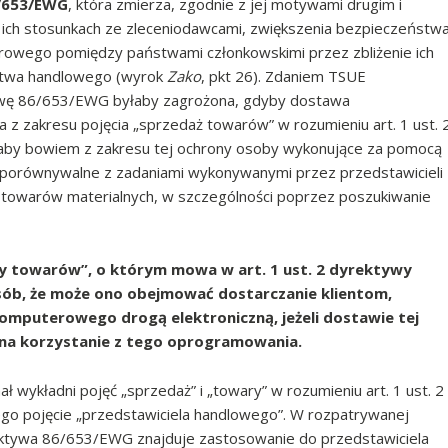
6/653/EWG
, która zmierza, zgodnie z jej motywami drugim i
w ich stosunkach ze zleceniodawcami, zwiększenia bezpieczeństw
warowego pomiędzy państwami członkowskimi przez zbliżenie ich
stwa handlowego (wyrok
Zako
, pkt 26). Zdaniem TSUE
ywę 86/653/EWG byłaby zagrożona, gdyby dostawa
z zakresu pojęcia „sprzedaż towarów” w rozumieniu art. 1 ust. 
aby bowiem z zakresu tej ochrony osoby wykonujące za pomocą
porównywalne z zadaniami wykonywanymi przez przedstawicieli
 towarów materialnych, w szczególności poprzez poszukiwanie
ży towarów”, o którym mowa w art. 1 ust. 2 dyrektywy
sób, że może ono obejmować dostarczanie klientom,
omputerowego drogą elektroniczną, jeżeli dostawie tej
i na korzystanie z tego oprogramowania.
wykładni pojęć „sprzedaż” i „towary” w rozumieniu art. 1 ust. 2
ego pojęcie „przedstawiciela handlowego”. W rozpatrywanej
rektywa 86/653/EWG znajduje zastosowanie do przedstawiciela