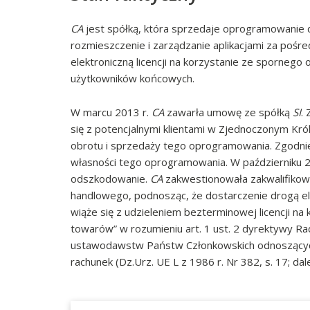
CA
jest spółką, która sprzedaje oprogramowanie do
rozmieszczenie i zarządzanie aplikacjami za poś
elektroniczną licencji na korzystanie ze sporneg
użytkowników końcowych.
W marcu 2013 r.
CA
zawarła umowę ze spółką
SI
.
się z potencjalnymi klientami w Zjednoczonym Król
obrotu i sprzedaży tego oprogramowania. Zgodn
własności tego oprogramowania. W październiku 
odszkodowanie.
CA
zakwestionowała zakwalifikowa
handlowego, podnosząc, że dostarczenie drogą e
wiąże się z udzieleniem bezterminowej licencji n
towarów” w rozumieniu art. 1 ust. 2 dyrektywy R
ustawodawstw Państw Członkowskich odnoszących 
rachunek (Dz.Urz. UE L z 1986 r. Nr 382, s. 17; d