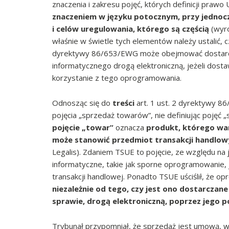
znaczenia i zakresu pojęć, których definicji prawo
znaczeniem w języku potocznym, przy jednocz
i celów uregulowania, którego są częścią
(wyro
właśnie w świetle tych elementów należy ustalić, 
dyrektywy 86/653/EWG może obejmować dostarcze
informatycznego drogą elektroniczną, jeżeli dosta
korzystanie z tego oprogramowania.
Odnosząc się do
treści
art. 1 ust. 2 dyrektywy 
pojęcia „sprzedaż towarów”, nie definiując pojęć 
pojęcie „towar”
oznacza
produkt, którego war
może stanowić przedmiot transakcji handlow
Legalis). Zdaniem TSUE to pojęcie, ze względu n
informatyczne, takie jak sporne oprogramowanie,
transakcji handlowej. Ponadto TSUE uściślił, że 
niezależnie od tego, czy jest ono dostarczane 
sprawie, drogą elektroniczną, poprzez jego p
Trybunał przypomniał, że sprzedaż jest umową, w 