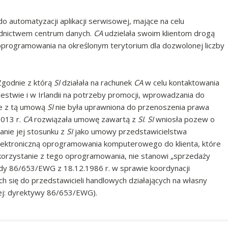
 automatyzacji aplikacji serwisowej, mające na celu
rednictwem centrum danych.
CA
udzielała swoim klientom drogą
o oprogramowania na określonym terytorium dla dozwolonej liczby
 Zgodnie z którą
SI
działała na rachunek
CA
w celu kontaktowania
estwie i w Irlandii na potrzeby promocji, wprowadzania do
ie z tą umową
SI
nie była uprawniona do przenoszenia prawa
2013 r.
CA
rozwiązała umowę zawartą z
SI
.
SI
wniosła pozew o
nie jej stosunku z
SI
jako umowy przedstawicielstwa
lektroniczną oprogramowania komputerowego do klienta, które
a korzystanie z tego oprogramowania, nie stanowi „sprzedaży
ady 86/653/EWG z 18.12.1986 r. w sprawie koordynacji
się do przedstawicieli handlowych działających na własny
alej: dyrektywy 86/653/EWG).