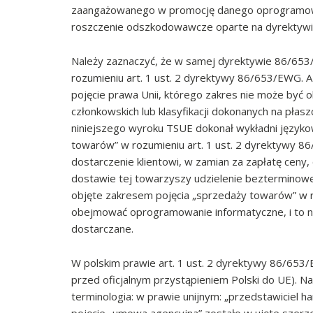
zaangażowanego w promocję danego oprogramow
roszczenie odszkodowawcze oparte na dyrektyw
Należy zaznaczyć, że w samej dyrektywie 86/653
rozumieniu art. 1 ust. 2 dyrektywy 86/653/EWG. A
pojęcie prawa Unii, którego zakres nie może być 
członkowskich lub klasyfikacji dokonanych na płas
niniejszego wyroku TSUE dokonał wykładni języko
towarów” w rozumieniu art. 1 ust. 2 dyrektywy 8
dostarczenie klientowi, w zamian za zapłatę ceny
dostawie tej towarzyszy udzielenie bezterminowe
objęte zakresem pojęcia „sprzedaży towarów” w 
obejmować oprogramowanie informatyczne, i to ni
dostarczane.
W polskim prawie art. 1 ust. 2 dyrektywy 86/653
przed oficjalnym przystąpieniem Polski do UE). 
terminologia: w prawie unijnym: „przedstawiciel h