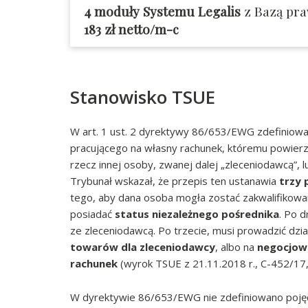
4
moduły
Systemu Legalis
z Bazą pra
183 zł netto/m-c
Stanowisko TSUE
W art. 1 ust. 2 dyrektywy 86/653/EWG zdefiniow
pracującego na własny rachunek, któremu powierz
rzecz innej osoby, zwanej dalej „zleceniodawcą”, l
Trybunał wskazał, że przepis ten ustanawia
trzy 
tego, aby dana osoba mogła zostać zakwalifikowan
posiadać
status niezależnego pośrednika
. Po 
ze zleceniodawcą. Po trzecie, musi prowadzić dzia
towarów dla zleceniodawcy
, albo na
negocjowa
rachunek
(wyrok TSUE z 21.11.2018 r., C-452/17
W dyrektywie 86/653/EWG nie zdefiniowano pojęc