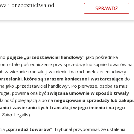
wa i orzecznictwa od
SPRAWDŹ
ano
pojęcie „przedstawiciel handlowy”
jako pośrednika
ono stałe pośredniczenie przy sprzedaży lub kupnie towarów na
ub zawieranie transakcji w imieniu i na rachunek zleceniodawcy.
przesłanki, które są zarazem konieczne i wystarczające
do
a jako „przedstawiciel handlowy”. Po pierwsze, osoba ta musi
drugie, powinna ona być
związana umownie w sposób trwały
łalność polegającą albo na
negocjowaniu sprzedaży lub zakup
niu i zawieraniu tych transakcji w jego imieniu i na jego
,
Zako
, Legalis).
ia „
sprzedaż towarów
”. Trybunał przypomniał, że ustalenia