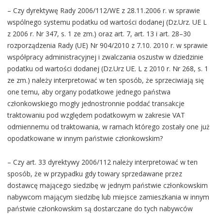
– Czy dyrektywę Rady 2006/112/WE z 28.11.2006 r. w sprawie
wspólnego systemu podatku od wartości dodanej (Dz.Urz. UE L
z 2006 r. Nr 347, s. 1 ze zm.) oraz art. 7, art. 13 i art. 28–30
rozporządzenia Rady (UE) Nr 904/2010 z 7.10. 2010 r. w sprawie
współpracy administracyjnej i zwalczania oszustw w dziedzinie
podatku od wartości dodanej (Dz.Urz UE. L z 2010 r. Nr 268, s. 1
ze zm.) należy interpretować w ten sposób, że sprzeciwiają się
one temu, aby organy podatkowe jednego państwa
członkowskiego mogły jednostronnie poddać transakcje
traktowaniu pod względem podatkowym w zakresie VAT
odmiennemu od traktowania, w ramach którego zostały one już
opodatkowane w innym państwie członkowskim?
– Czy art. 33 dyrektywy 2006/112 należy interpretować w ten
sposób, że w przypadku gdy towary sprzedawane przez
dostawcę mającego siedzibę w jednym państwie członkowskim
nabywcom mającym siedzibę lub miejsce zamieszkania w innym
państwie członkowskim są dostarczane do tych nabywców