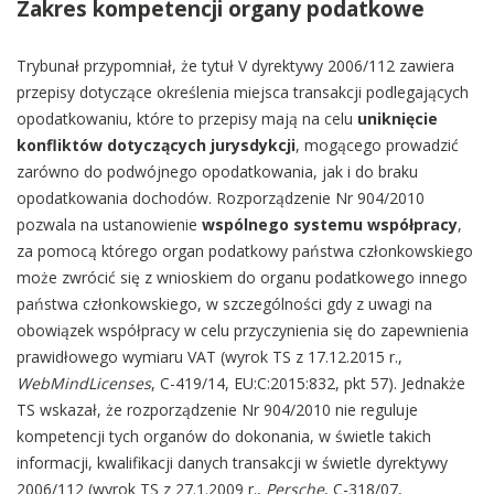
Zakres kompetencji organy podatkowe
Trybunał przypomniał, że tytuł V dyrektywy 2006/112 zawiera
przepisy dotyczące określenia miejsca transakcji podlegających
opodatkowaniu, które to przepisy mają na celu
uniknięcie
konfliktów dotyczących jurysdykcji
, mogącego prowadzić
zarówno do podwójnego opodatkowania, jak i do braku
opodatkowania dochodów. Rozporządzenie Nr 904/2010
pozwala na ustanowienie
wspólnego systemu współpracy
,
za pomocą którego organ podatkowy państwa członkowskiego
może zwrócić się z wnioskiem do organu podatkowego innego
państwa członkowskiego, w szczególności gdy z uwagi na
obowiązek współpracy w celu przyczynienia się do zapewnienia
prawidłowego wymiaru VAT (wyrok TS z 17.12.2015 r.,
WebMindLicenses
, C-419/14, EU:C:2015:832, pkt 57). Jednakże
TS wskazał, że rozporządzenie Nr 904/2010 nie reguluje
kompetencji tych organów do dokonania, w świetle takich
informacji, kwalifikacji danych transakcji w świetle dyrektywy
2006/112 (wyrok TS z 27.1.2009 r.,
Persche
, C-318/07,