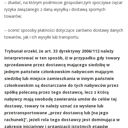
– zbadać, na którym podmiocie gospodarczym spoczywa ciężar
ryzyka związanego z daną wysyłką i dostawą spornych
towarów;
– ocenić sposoby płatności dotyczące zarówno dostawy danych
towarów, jak i ich wysyłki lub transportu.
Trybunał orzekł, że art. 33 dyrektywy 2006/112 należy
interpretować w ten sposób, iż w przypadku gdy towary
sprzedawane przez dostawcę mającego siedzibę w
jednym państwie członkowskim nabywcom mającym
siedzibę lub miejsce zamieszkania w innym państwie
członkowskim są dostarczane do tych nabywców przez
spółkę polecaną przez tego dostawcę, lecz z którą
nabywcy mają swobodę zawierania umów do celów tej
dostawy, towary te należy uznać za wysłane lub
przetransportowane „przez dostawcę lub [na jego
rachunek]”, jeżeli rola tego dostawcy jest dominująca w
zakresie inicjatywy i organizacji istotnych etapów