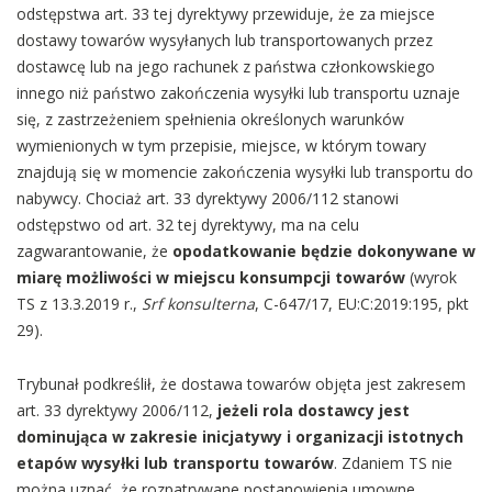
odstępstwa art. 33 tej dyrektywy przewiduje, że za miejsce
dostawy towarów wysyłanych lub transportowanych przez
dostawcę lub na jego rachunek z państwa członkowskiego
innego niż państwo zakończenia wysyłki lub transportu uznaje
się, z zastrzeżeniem spełnienia określonych warunków
wymienionych w tym przepisie, miejsce, w którym towary
znajdują się w momencie zakończenia wysyłki lub transportu do
nabywcy. Chociaż art. 33 dyrektywy 2006/112 stanowi
odstępstwo od art. 32 tej dyrektywy, ma na celu
zagwarantowanie, że
opodatkowanie będzie dokonywane w
miarę możliwości w miejscu konsumpcji towarów
(wyrok
TS z 13.3.2019 r.,
Srf konsulterna
, C-647/17, EU:C:2019:195, pkt
29).
Trybunał podkreślił, że dostawa towarów objęta jest zakresem
art. 33 dyrektywy 2006/112,
jeżeli rola dostawcy jest
dominująca w zakresie inicjatywy i organizacji istotnych
etapów wysyłki lub transportu towarów
. Zdaniem TS nie
można uznać, że rozpatrywane postanowienia umowne