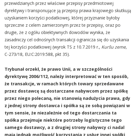
przewidzianych przez właściwe przepisy przedmiotowej
dyrektywy i transponujące ją przepisy prawa krajowego skutkują
uzyskaniem korzyści podatkowej, której przyznanie byłoby
sprzeczne z celem zamierzonym przez te przepisy, oraz po
drugie, że z ogółu obiektywnych dowodów wynika, że
zasadniczy cel odnośnych transakcji ogranicza się do uzyskania
tej korzyści podatkowej (wyrok TS z 10.7.2019 r.,
Kuršu zeme
,
C-273/18, EU:C:2019:588, pkt 35).
Trybunał orzekł, że prawo Unii, a w szczególności
dyrektywę 2006/112, należy interpretować w ten sposób,
że transakcje, w ramach których towary sprzedawane
przez dostawcę są dostarczane nabywcom przez spółkę
przez niego polecaną, nie stanowią nadużycia prawa, gdy
z jednej strony dostawca i spółka są ze sobą powiązani w
tym sensie, że niezależnie od tego dostarczania ta
spółka przejmuje niektóre potrzeby logistyczne tego
samego dostawcy, a z drugiej strony nabywcy ci nadal
mają jednak możliwość korzystania z usług innej spółki