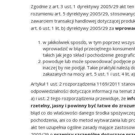
Zgodnie z art. 3 ust. 1 dyrektywy 2005/29 akt t
rozumieniu art. 5 dyrektywy 2005/29, stosowan
zawarciem transakcji handlowej dotyczącej produkt
art. 6 ust. 1 lit. b) dyrektywy 2005/29 za
wprowad
w jakikolwiek sposób, w tym poprzez wszyst
wprowadzić w błąd przeciętnego konsumenta
takich jak jego skład i pochodzenie geografi
powoduje lub może spowodować podjęcie prz
inaczej by nie podjął. Takie praktyki należą
zakazanych na mocy art. 5 ust. 1 i ust. 4 lit.
Artykuł 1 ust. 2 rozporządzenia 1169/2011 stanow
odpowiedzialności dotyczące informacji na temat żywn
a) i ust. 2 tego rozporządzenia przewiduje, że
inf
rzetelny, jasny i powinny być łatwe do zroz
błąd co do właściwości danego środka spożywczego
pochodzenia, ani co do metod wytwarzania lub pr
akt ten uzupełnia ogólne zasady mające zastosow
2005/29 o
przepisy szczególne dotyczące pr