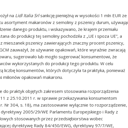
łożył na
Lidl Italia Srl
sankcję pieniężną w wysokości 1 mln EUR ze
otu asortyment makaronów z semoliny z pszenicy durum, używają
zenie danego produktu, i wskazywano, że krajem przemiału
ana do produkcji tej semoliny pochodziła z „UE i spoza UE”, a
mieszanek pszenicy zawierających znaczny procent pszenicy,
GCM zauważył, że używanie opakowań, które wyraźnie zwracają
owaru, sugerowało lub mogło sugerować konsumentowi, że
owców wykorzystanych do produkcji tego produktu. W celu
ą liczbę konsumentów, których dotyczyła ta praktyka, ponieważ
ki milionów opakowań makaronu.
że do praktyk objętych zakresem stosowania rozporządzenia
011 z 25.10.2011 r. w sprawie przekazywania konsumentom
 r. Nr 304, s. 18), ma zastosowanie wyłącznie to rozporządzenie,
wie dyrektywy 2005/29/WE Parlamentu Europejskiego i Rady z
ndlowych stosowanych przez przedsiębiorstwa wobec
ającej dyrektywę Rady 84/450/EWG, dyrektywy 97/7/WE,