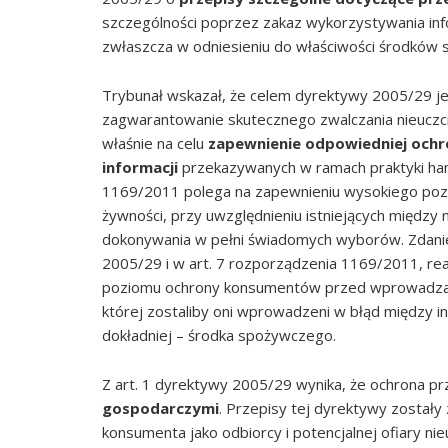
szczególności poprzez zakaz wykorzystywania in
zwłaszcza w odniesieniu do właściwości środków 
Trybunał wskazał, że celem dyrektywy 2005/29 j
zagwarantowanie skutecznego zwalczania nieuczciw
właśnie na celu
zapewnienie odpowiedniej ochr
informacji
przekazywanych w ramach praktyki han
1169/2011 polega na zapewnieniu wysokiego poz
żywności, przy uwzględnieniu istniejących między 
dokonywania w pełni świadomych wyborów. Zdanie
2005/29 i w art. 7 rozporządzenia 1169/2011, re
poziomu ochrony konsumentów przed wprowadzający
której zostaliby oni wprowadzeni w błąd między in
dokładniej – środka spożywczego.
Z art. 1 dyrektywy 2005/29 wynika, że ochrona 
gospodarczymi
. Przepisy tej dyrektywy został
konsumenta jako odbiorcy i potencjalnej ofiary ni