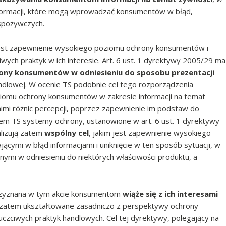
formacji, które mogą wprowadzać konsumentów w błąd,
spożywczych.
est zapewnienie wysokiego poziomu ochrony konsumentów i
ych praktyk w ich interesie. Art. 6 ust. 1 dyrektywy 2005/29 ma
ony konsumentów w odniesieniu do sposobu prezentacji
dlowej. W ocenie TS podobnie cel tego rozporządzenia
iomu ochrony konsumentów w zakresie informacji na temat
nimi różnic percepcji, poprzez zapewnienie im podstaw do
m TS systemy ochrony, ustanowione w art. 6 ust. 1 dyrektywy
alizują zatem
wspólny cel
, jakim jest zapewnienie wysokiego
mi w błąd informacjami i uniknięcie w ten sposób sytuacji, w
nymi w odniesieniu do niektórych właściwości produktu, a
przyznana w tym akcie konsumentom
wiąże się z ich interesami
y zatem ukształtowane zasadniczo z perspektywy ochrony
euczciwych praktyk handlowych. Cel tej dyrektywy, polegający na