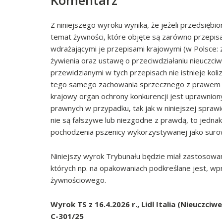
Komentarz
Z niniejszego wyroku wynika, że jeżeli przedsiębio
temat żywności, które objęte są zarówno przepis
wdrażającymi je przepisami krajowymi (w Polsce: 
żywienia oraz ustawę o przeciwdziałaniu nieuczc
przewidzianymi w tych przepisach nie istnieje
koli
tego samego zachowania sprzecznego z prawem U
krajowy organ ochrony konkurencji jest uprawnion
prawnych w przypadku, tak jak w niniejszej sprawi
nie są fałszywe lub niezgodne z prawdą, to jed
pochodzenia pszenicy wykorzystywanej jako suro
Niniejszy wyrok Trybunału będzie miał zastosowa
których np. na opakowaniach podkreślane jest, 
żywnościowego.
Wyrok TS z 16.4.2026 r., Lidl Italia (Nieucz
C-301/25