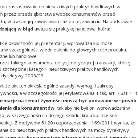
en ma zastosowanie do nieuczciwych praktyk handlowych w
ych przez przedsiębiorstwa wobec konsumentów przed
u, w trakcie jej zawierania oraz po jej zawarciu. Na podstawie
zającą w błąd
uważa się praktykę handlową, która:
kie okoliczności jej prezentacji, wprowadza lub może
 w szczególności w odniesieniu do głównych cech produktu,
czne lub handlowe;
ez takiego konsumenta decyzji dotyczącej transakcji, której
 do szczególnej kategorii nieuczciwych praktyk handlowych
 a) dyrektywy 2005/29.
i, że akt ten określa ogólne zasady, wymogi i zakresy
ości, a w szczególności jej etykietowania. I tak, art. 7 ust. 1 lit
ormacje na temat żywności muszą być podawane w sposób
umienia dla konsumentów
, tak aby nie byli oni wprowadzani w
, w szczególności co do jego składu, kraju lub miejsca
odukcji. Z motywów 5 i 20 rozporządzenia 1169/2011 wynika, że
anie do nieuczciwych praktyk handlowych na mocy dyrektywy
zekazywania konsumentom informacji na temat żywności
, w