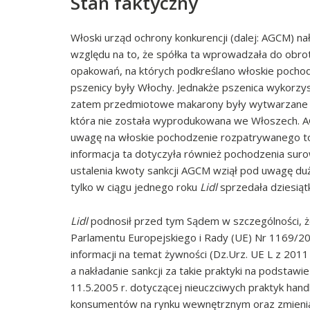
Stan faktyczny
Włoski urząd ochrony konkurencji (dalej: AGCM) na
względu na to, że spółka ta wprowadzała do obr
opakowań, na których podkreślano włoskie pochod
pszenicy były Włochy. Jednakże pszenica wykorzyst
zatem przedmiotowe makarony były wytwarzane z 
która nie została wyprodukowana we Włoszech. A
uwagę na włoskie pochodzenie rozpatrywanego t
informacja ta dotyczyła również pochodzenia sur
ustalenia kwoty sankcji AGCM wziął pod uwagę duż
tylko w ciągu jednego roku
Lidl
sprzedała dziesiąt
Lidl
podnosił przed tym Sądem w szczególności, 
Parlamentu Europejskiego i Rady (UE) Nr 1169/2
informacji na temat żywności (Dz.Urz. UE L z 2011
a nakładanie sankcji za takie praktyki na podsta
11.5.2005 r. dotyczącej nieuczciwych praktyk ha
konsumentów na rynku wewnętrznym oraz zmieni