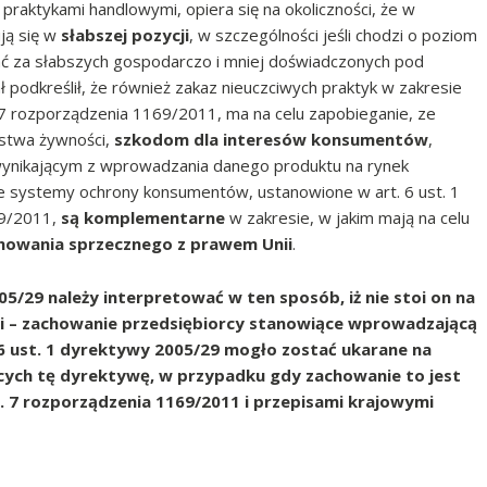
raktykami handlowymi, opiera się na okoliczności, że w
ją się w
słabszej pozycji
, w szczególności jeśli chodzi o poziom
znać za słabszych gospodarczo i mniej doświadczonych pod
odkreślił, że również zakaz nieuczciwych praktyk w zakresie
. 7 rozporządzenia 1169/2011, ma na celu zapobieganie, ze
stwa żywności,
szkodom dla interesów konsumentów
,
ynikającym z wprowadzania danego produktu na rynek
 systemy ochrony konsumentów, ustanowione w art. 6 ust. 1
69/2011,
są komplementarne
w zakresie, w jakim mają na celu
howania sprzecznego z prawem Unii
.
005/29 należy interpretować w ten sposób, iż nie stoi on na
ci – zachowanie przedsiębiorcy stanowiące wprowadzającą
6 ust. 1
dyrektywy 2005/29
mogło zostać ukarane na
ych tę dyrektywę, w przypadku gdy zachowanie to jest
 7 rozporządzenia 1169/2011 i przepisami krajowymi