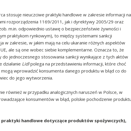
rca stosuje nieuczciwe praktyki handlowe w zakresie informacji na
ami rozporządzenia 1169/2011, jak i dyrektywy 2005/29 oraz
zob. m.in. odpowiednio ustawę o bezpieczeństwie żywności i
iwym praktykom rynkowym), to między systemami sankcji
zja w zakresie, w jakim mają na celu ukaranie różnych aspektów
E, ale są one wobec siebie komplementarne. Oznacza to, że
y do jednoczesnego stosowania sankcji wynikające z tych aktów
e działanie
Lidl
polega na przedstawieniu informacji, które choć
nak mogą wprowadzić konsumenta danego produktu w błąd co do
wiec do jego wytworzenia.
nie również w przypadku analogicznych naruszeń w Polsce, w
wprowadzające konsumentów w błąd, polskie pochodzenie produkt
ciwe praktyki handlowe dotyczące produktów spożywczych),