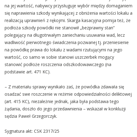
na jej wartość, nabywcy przysługuje wybór między domaganiem
się naprawienia szkody wynikającej z obniżenia wartości lokalu a
realizacją uprawnień z rękojmi. Skarga kasacyjna pomija też, że
podłoża szkody powódki nie stanowił „bezprawny stan”
polegający na długotrwałym zaniechaniu usuwania wad, lecz
wadliwość pierwotnego świadczenia pozwanej tj. przeniesienie
na powódkę prawa do lokalu z wadami rzutującymi na jego
wartość, co samo w sobie stanowi uszczerbek mogący
stanowić podłoże roszczenia odszkodowawczego (na
podstawie art. 471 KC).
– Z materiału sprawy wynikało zaś, że powódka zdawała się
osadzać swe roszczenie w reżimie odpowiedzialności deliktowej
(art. 415 KC), niezależnie jednak, jaka była podstawa tego
żądania, doszło do jego przedawnienia – wskazał w konkluzji
sędzia Paweł Grzegorczyk.
Sygnatura akt: CSK 2317/25