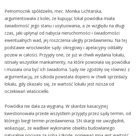
Pełnomocnik spółdzielni, mec. Monika Lichtarska,
argumentowała z kolei, że kupując lokal powódka miała
świadomość jego stanu i usytuowania, a ze względu na długi
czas, jaki upłynął od nabycia nieruchomości i świadomości
ewentualnych wad, jej roszczenia uległy przedawnieniu. Na tej
podstawie wrocławskie sądy: okręgowy i apelacyjny oddaliły
pozew w całości. Przyjęły one, że już w chwili wydania lokalu,
istniały wszystkie mankamenty, na które powołała się powódka
i musiała ona być ich świadoma. Sądy nie zgodziły się również z
argumentacją, że szkoda powstała dopiero w chwili sprzedaży
lokalu, gdy okazało się, że wartość lokalu jest niższa od
oczekiwań właścicielki.
Powódka nie dała za wygraną. W skardze kasacyjnej
kwestionowała przede wszystkim przyjęty przez sądy termin, od
którego biegł termin przedawnienia. SN skargi nie uwzględnił,
wskazując, że wadliwe wykonanie obiektu budowlanego
naturalnie pociąga za sobą szkodę, ponieważ inna jest wartość