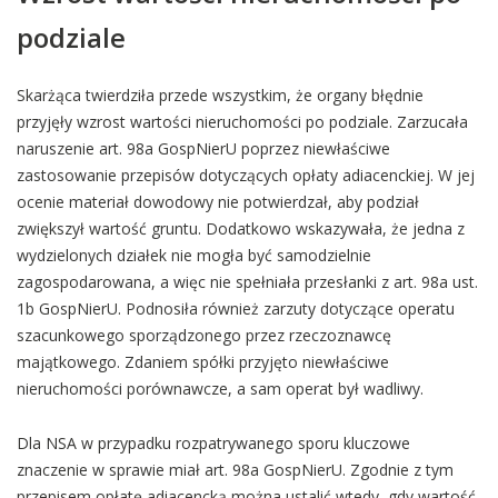
podziale
Skarżąca twierdziła przede wszystkim, że organy błędnie
przyjęły wzrost wartości nieruchomości po podziale. Zarzucała
naruszenie art. 98a GospNierU poprzez niewłaściwe
zastosowanie przepisów dotyczących opłaty adiacenckiej. W jej
ocenie materiał dowodowy nie potwierdzał, aby podział
zwiększył wartość gruntu. Dodatkowo wskazywała, że jedna z
wydzielonych działek nie mogła być samodzielnie
zagospodarowana, a więc nie spełniała przesłanki z art. 98a ust.
1b GospNierU. Podnosiła również zarzuty dotyczące operatu
szacunkowego sporządzonego przez rzeczoznawcę
majątkowego. Zdaniem spółki przyjęto niewłaściwe
nieruchomości porównawcze, a sam operat był wadliwy.
Dla NSA w przypadku rozpatrywanego sporu kluczowe
znaczenie w sprawie miał art. 98a GospNierU. Zgodnie z tym
przepisem opłatę adiacencką można ustalić wtedy, gdy wartość