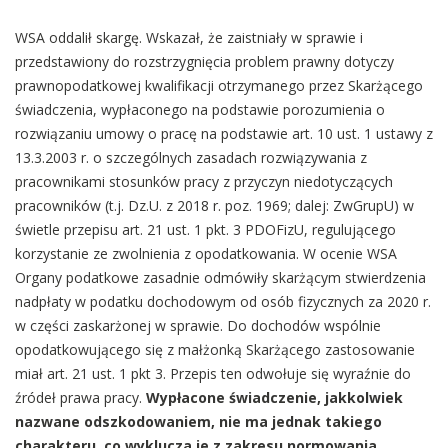
WSA oddalił skargę. Wskazał, że zaistniały w sprawie i
przedstawiony do rozstrzygnięcia problem prawny dotyczy
prawnopodatkowej kwalifikacji otrzymanego przez Skarżącego
świadczenia, wypłaconego na podstawie porozumienia o
rozwiązaniu umowy o pracę na podstawie art. 10 ust. 1 ustawy z
13.3.2003 r. o szczególnych zasadach rozwiązywania z
pracownikami stosunków pracy z przyczyn niedotyczących
pracowników (t.j. Dz.U. z 2018 r. poz. 1969; dalej: ZwGrupU) w
świetle przepisu art. 21 ust. 1 pkt. 3 PDOFizU, regulującego
korzystanie ze zwolnienia z opodatkowania. W ocenie WSA
Organy podatkowe zasadnie odmówiły skarżącym stwierdzenia
nadpłaty w podatku dochodowym od osób fizycznych za 2020 r.
w części zaskarżonej w sprawie. Do dochodów wspólnie
opodatkowującego się z małżonką Skarżącego zastosowanie
miał art. 21 ust. 1 pkt 3. Przepis ten odwołuje się wyraźnie do
źródeł prawa pracy.
Wypłacone świadczenie, jakkolwiek
nazwane odszkodowaniem, nie ma jednak takiego
charakteru, co wyklucza je z zakresu normowania