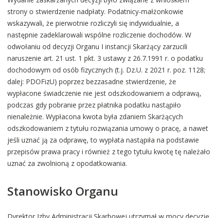
strony o stwierdzenie nadpłaty. Podatnicy-małżonkowie
wskazywali, że pierwotnie rozliczyli się indywidualnie, a
następnie zadeklarowali wspólne rozliczenie dochodów. W
odwołaniu od decyzji Organu I instancji Skarżący zarzucili
naruszenie art. 21 ust. 1 pkt. 3 ustawy z 26.7.1991 r. o podatku
dochodowym od osób fizycznych (t.j. Dz.U. z 2021 r. poz. 1128;
dalej: PDOFizU) poprzez bezzasadne stwierdzenie, że
wypłacone świadczenie nie jest odszkodowaniem a odprawą,
podczas gdy pobranie przez płatnika podatku nastąpiło
nienależnie. Wypłacona kwota była zdaniem Skarżących
odszkodowaniem z tytułu rozwiązania umowy o pracę, a nawet
jeśli uznać ją za odprawę, to wypłata nastąpiła na podstawie
przepisów prawa pracy i również z tego tytułu kwotę tę należało
uznać za zwolnioną z opodatkowania.
Stanowisko Organu
Dyrektor Izby Administracji Skarbowej utrzymał w mocy decyzję