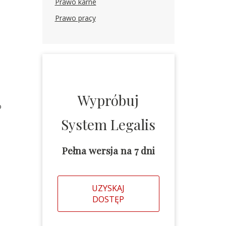
Prawo karne
Prawo pracy
Wypróbuj
o
System Legalis
Pełna wersja na 7 dni
UZYSKAJ
DOSTĘP