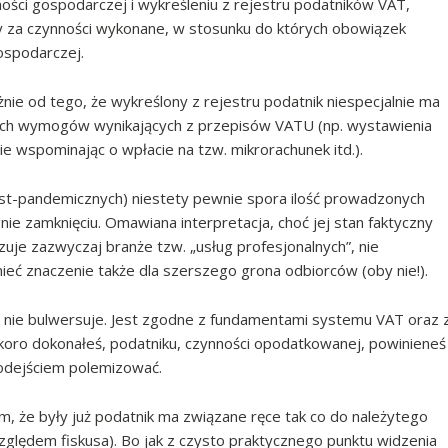
lności gospodarczej i wykreśleniu z rejestru podatników VAT,
y za czynności wykonane, w stosunku do których obowiązek
ospodarczej.
nie od tego, że wykreślony z rejestru podatnik niespecjalnie ma
nnych wymogów wynikających z przepisów VATU (np. wystawienia
ie wspominając o wpłacie na tzw. mikrorachunek itd.).
t-pandemicznych) niestety pewnie spora ilość prowadzonych
ie zamknięciu. Omawiana interpretacja, choć jej stan faktyczny
uje zazwyczaj branże tzw. „usług profesjonalnych”, nie
eć znaczenie także dla szerszego grona odbiorców (oby nie!).
o nie bulwersuje. Jest zgodne z fundamentami systemu VAT oraz 
: skoro dokonałeś, podatniku, czynności opodatkowanej, powinieneś
podejściem polemizować.
m, że były już podatnik ma związane ręce tak co do należytego
(względem fiskusa). Bo jak z czysto praktycznego punktu widzenia