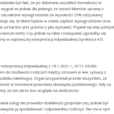
odatnika był fakt, że po dokonaniu wszelkich formalności w
że wygrał on jednak dla jednego ze swoich klientów sprawę o
o się należne wynagrodzenie (w wysokości 25% odzyskanej
zuje się, że klient będzie w stanie zapłacić wynagrodzenie (tzw.
ie za bardzo jest ją komu (i jak) wystawić. Pojawił się więc pomys
w kwocie netto. Czy jednak na takie rozwiązanie zgodziłby się
emy w najnowszej interpretacji indywidualnej Dyrektora KIS.
 interpretacji indywidualnej z 18.1.2021 r., 0111-KDIB3-
m do możliwości rozliczeń między stronami w ww. sytuacji z
 podatku należnego). Organ przypomniał przede wszystkim, że
ynność w momencie powstania obowiązku podatkowego. Gdy za
ony za ten okres bez względu na okoliczności.
ania usługi nie prowadzi działalności gospodarczej. Jednak był
wiązek ją opodatkować i odpowiednio rozliczyć. Nie ma w tym