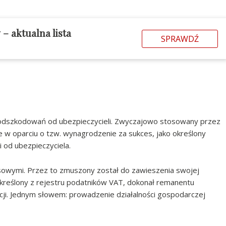
– aktualna lista
SPRAWDŹ
u odszkodowań od ubezpieczycieli. Zwyczajowo stosowany przez
e w oparciu o tzw. wynagrodzenie za sukces, jako określony
 od ubezpieczyciela.
nsowymi. Przez to zmuszony został do zawieszenia swojej
ykreślony z rejestru podatników VAT, dokonał remanentu
zacji. Jednym słowem: prowadzenie działalności gospodarczej