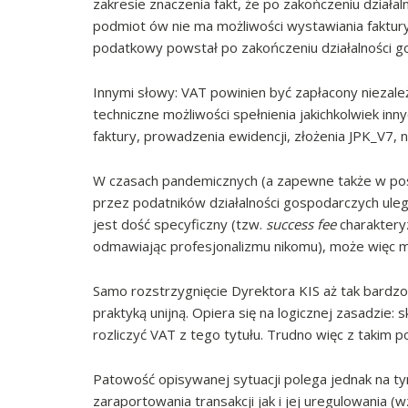
zakresie znaczenia fakt, że po zakończeniu działa
podmiot ów nie ma możliwości wystawiania faktur
podatkowy powstał po zakończeniu działalności g
Innymi słowy: VAT powinien być zapłacony niezależ
techniczne możliwości spełnienia jakichkolwiek i
faktury, prowadzenia ewidencji, złożenia JPK_V7, n
W czasach pandemicznych (a zapewne także w pos
przez podatników działalności gospodarczych ulegn
jest dość specyficzny (tzw.
success fee
charakteryz
odmawiając profesjonalizmu nikomu), może więc mi
Samo rozstrzygnięcie Dyrektora KIS aż tak bardz
praktyką unijną. Opiera się na logicznej zasadzie
rozliczyć VAT z tego tytułu. Trudno więc z takim 
Patowość opisywanej sytuacji polega jednak na ty
zaraportowania transakcji jak i jej uregulowania 