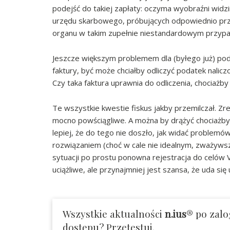
podejść do takiej zapłaty: oczyma wyobraźni wid
urzędu skarbowego, próbujących odpowiednio przy
organu w takim zupełnie niestandardowym przypa
Jeszcze większym problemem dla (byłego już) poda
faktury, być może chciałby odliczyć podatek nalicz
Czy taka faktura uprawnia do odliczenia, chociażby 
Te wszystkie kwestie fiskus jakby przemilczał. Z
mocno powściągliwe. A można by drążyć chociażby
lepiej, że do tego nie doszło, jak widać problemów
rozwiązaniem (choć w cale nie idealnym, zważywsz
sytuacji po prostu ponowna rejestracja do celów VAT
uciążliwe, ale przynajmniej jest szansa, że uda si
Wszystkie aktualności
n.ius
® po zalo
dostępu? Przetestuj.