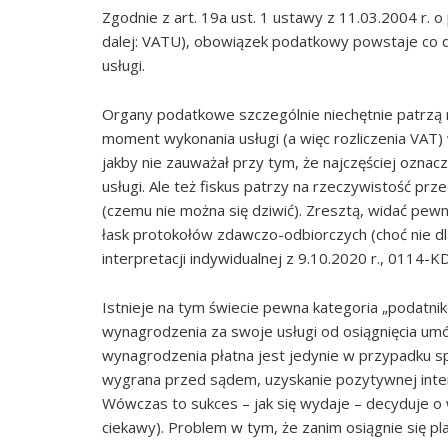
Zgodnie z art. 19a ust. 1 ustawy z 11.03.2004 r. o 
dalej: VATU), obowiązek podatkowy powstaje co 
usługi.
Organy podatkowe szczególnie niechętnie patrzą n
moment wykonania usługi (a więc rozliczenia VAT) 
jakby nie zauważał przy tym, że najczęściej oznac
usługi. Ale też fiskus patrzy na rzeczywistość pr
(czemu nie można się dziwić). Zresztą, widać pewn
łask protokołów zdawczo-odbiorczych (choć nie d
interpretacji indywidualnej z 9.10.2020 r., 0114-
Istnieje na tym świecie pewna kategoria „podatni
wynagrodzenia za swoje usługi od osiągnięcia umów
wynagrodzenia płatna jest jedynie w przypadku sp
wygrana przed sądem, uzyskanie pozytywnej interp
Wówczas to sukces – jak się wydaje – decyduje o 
ciekawy). Problem w tym, że zanim osiągnie się p