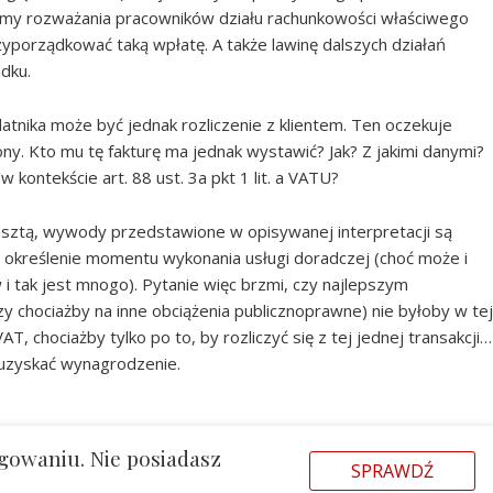
zimy rozważania pracowników działu rachunkowości właściwego
porządkować taką wpłatę. A także lawinę dalszych działań
dku.
tnika może być jednak rozliczenie z klientem. Ten oczekuje
ony. Kto mu tę fakturę ma jednak wystawić? Jak? Z jakimi danymi?
w kontekście art. 88 ust. 3a pkt 1 lit. a VATU?
resztą, wywody przedstawione w opisywanej interpretacji są
 określenie momentu wykonania usługi doradczej (choć może i
 i tak jest mnogo). Pytanie więc brzmi, czy najlepszym
y chociażby na inne obciążenia publicznoprawne) nie byłoby w tej
, chociażby tylko po to, by rozliczyć się z tej jednej transakcji…
ę uzyskać wynagrodzenie.
gowaniu. Nie posiadasz
SPRAWDŹ