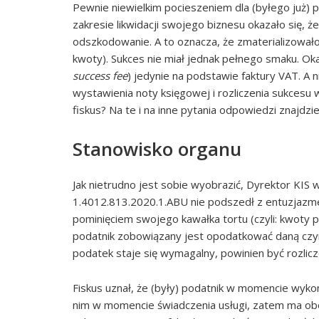
Pewnie niewielkim pocieszeniem dla (byłego już) p
zakresie likwidacji swojego biznesu okazało się, 
odszkodowanie. A to oznacza, że zmaterializował
kwoty). Sukces nie miał jednak pełnego smaku. Oka
success fee
) jedynie na podstawie faktury VAT. A n
wystawienia noty księgowej i rozliczenia sukcesu 
fiskus? Na te i na inne pytania odpowiedzi znajdzi
Stanowisko organu
Jak nietrudno jest sobie wyobrazić, Dyrektor KIS w
1.4012.813.2020.1.ABU nie podszedł z entuzjazme
pominięciem swojego kawałka tortu (czyli: kwoty
podatnik zobowiązany jest opodatkować daną cz
podatek staje się wymagalny, powinien być rozlicz
Fiskus uznał, że (były) podatnik w momencie wykon
nim w momencie świadczenia usługi, zatem ma obo