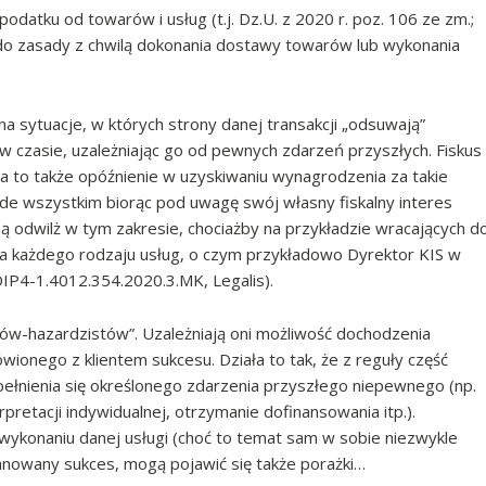
podatku od towarów i usług (t.j. Dz.U. z 2020 r. poz. 106 ze zm.;
do zasady z chwilą dokonania dostawy towarów lub wykonania
a sytuacje, w których strony danej transakcji „odsuwają”
w czasie, uzależniając go od pewnych zdarzeń przyszłych. Fiskus
za to także opóźnienie w uzyskiwaniu wynagrodzenia za takie
zede wszystkim biorąc pod uwagę swój własny fiskalny interes
ą odwilż w tym zakresie, chociażby na przykładzie wracających d
la każdego rodzaju usług, o czym przykładowo Dyrektor KIS w
KDIP4-1.4012.354.2020.3.MK, Legalis).
ków-hazardzistów”. Uzależniają oni możliwość dochodzenia
ionego z klientem sukcesu. Działa to tak, że z reguły część
ełnienia się określonego zdarzenia przyszłego niepewnego (np.
retacji indywidualnej, otrzymanie dofinansowania itp.).
wykonaniu danej usługi (choć to temat sam w sobie niezwykle
lanowany sukces, mogą pojawić się także porażki…