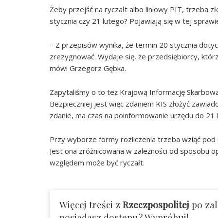
Żeby przejść na ryczałt albo liniowy PIT, trzeba 
stycznia czy 21 lutego? Pojawiają się w tej sprawi
– Z przepisów wynika, że termin 20 stycznia dotycz
zrezygnować. Wydaje się, że przedsiębiorcy, którzy
mówi Grzegorz Gębka.
Zapytaliśmy o to też Krajową Informację Skarbową.
Bezpieczniej jest więc zdaniem KIS złożyć zawiadom
zdanie, ma czas na poinformowanie urzędu do 21 
Przy wyborze formy rozliczenia trzeba wziąć pod 
Jest ona zróżnicowana w zależności od sposobu op
względem może być ryczałt.
Więcej treści z
Rzeczpospolitej
po za
posiadasz dostępu? Wypróbuj!