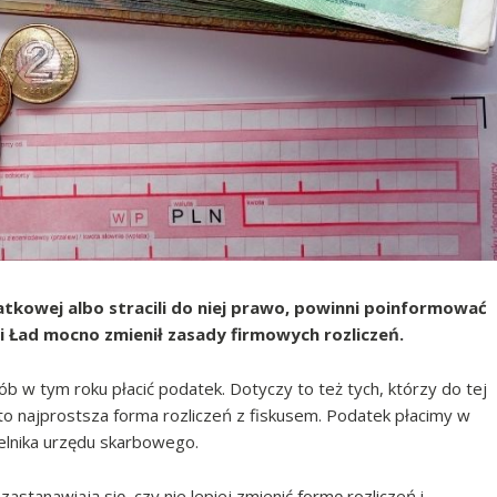
atkowej albo stracili do niej prawo, powinni poinformować
i Ład mocno zmienił zasady firmowych rozliczeń.
ób w tym roku płacić podatek. Dotyczy to też tych, którzy do tej
 to najprostsza forma rozliczeń z fiskusem. Podatek płacimy w
zelnika urzędu skarbowego.
zastanawiają się, czy nie lepiej zmienić formę rozliczeń i