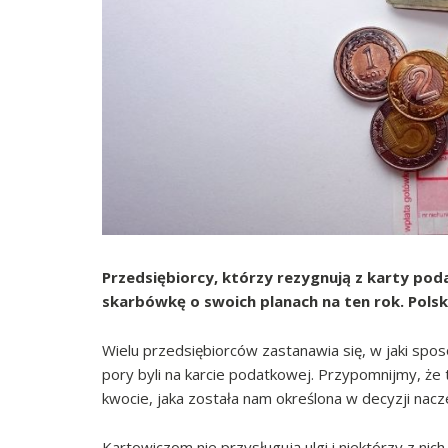
Przedsiębiorcy, którzy rezygnują z karty pod
skarbówkę o swoich planach na ten rok. Polsk
Wielu przedsiębiorców zastanawia się, w jaki spos
pory byli na karcie podatkowej. Przypomnijmy, że
kwocie, jaka została nam określona w decyzji nac
Kartowiczom nie przysługują ulgi i niektórzy z nich 