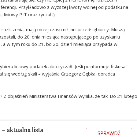
ferencji. Przykładowo z wyższej kwoty wolnej od podatku na
, liniowy PIT oraz ryczałt).
rozliczenia, mają mniej czasu niż inni przedsiębiorcy. Muszą
pozostali, do 20. dnia miesiąca następującego po uzyskaniu
o, a w tym roku do 21, bo 20. dzień miesiąca przypada w
era liniowy podatek albo ryczałt. Jeśli poinformuje fiskusa
zał się według skali – wyjaśnia Grzegorz Gębka, doradca
? Z objaśnień Ministerstwa Finansów wynika, że tak. Do 21 luteg
w
– aktualna lista
SPRAWDŹ