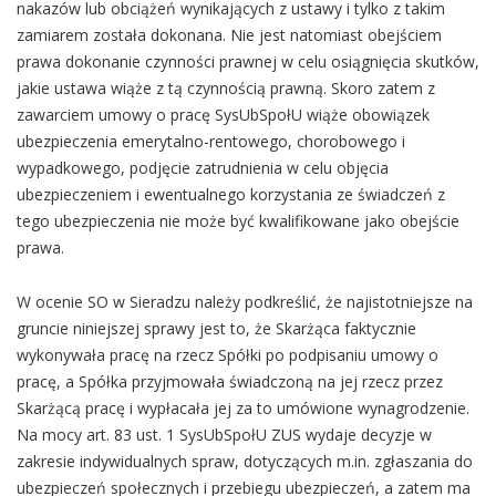
nakazów lub obciążeń wynikających z ustawy i tylko z takim
zamiarem została dokonana. Nie jest natomiast obejściem
prawa dokonanie czynności prawnej w celu osiągnięcia skutków,
jakie ustawa wiąże z tą czynnością prawną. Skoro zatem z
zawarciem umowy o pracę SysUbSpołU wiąże obowiązek
ubezpieczenia emerytalno-rentowego, chorobowego i
wypadkowego, podjęcie zatrudnienia w celu objęcia
ubezpieczeniem i ewentualnego korzystania ze świadczeń z
tego ubezpieczenia nie może być kwalifikowane jako obejście
prawa.
W ocenie SO w Sieradzu należy podkreślić, że najistotniejsze na
gruncie niniejszej sprawy jest to, że Skarżąca faktycznie
wykonywała pracę na rzecz Spółki po podpisaniu umowy o
pracę, a Spółka przyjmowała świadczoną na jej rzecz przez
Skarżącą pracę i wypłacała jej za to umówione wynagrodzenie.
Na mocy art. 83 ust. 1 SysUbSpołU ZUS wydaje decyzje w
zakresie indywidualnych spraw, dotyczących m.in. zgłaszania do
ubezpieczeń społecznych i przebiegu ubezpieczeń, a zatem ma