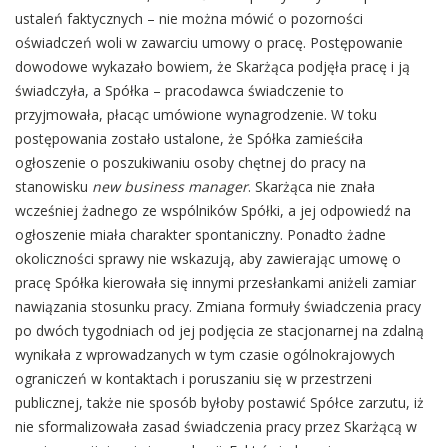
ustaleń faktycznych – nie można mówić o pozorności
oświadczeń woli w zawarciu umowy o pracę. Postępowanie
dowodowe wykazało bowiem, że Skarżąca
podjęła pracę i ją
świadczyła, a Spółka – pracodawca świadczenie to
przyjmowała, płacąc umówione wynagrodzenie. W toku
postępowania zostało ustalone, że Spółka zamieściła
ogłoszenie o poszukiwaniu osoby chętnej do pracy na
stanowisku
new business manager
. Skarżąca nie znała
wcześniej żadnego ze wspólników Spółki, a jej odpowiedź na
ogłoszenie miała charakter spontaniczny. Ponadto żadne
okoliczności sprawy nie wskazują, aby zawierając umowę o
pracę Spółka kierowała się innymi przesłankami aniżeli zamiar
nawiązania stosunku pracy. Zmiana formuły świadczenia pracy
po dwóch tygodniach od jej podjęcia ze stacjonarnej na zdalną
wynikała z wprowadzanych w tym czasie ogólnokrajowych
ograniczeń w kontaktach i poruszaniu się w przestrzeni
publicznej, także nie sposób byłoby postawić Spółce zarzutu, iż
nie sformalizowała zasad świadczenia pracy przez Skarżącą w