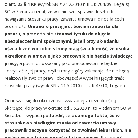
z art. 22 § 1 KP
(wyrok SN z 24.2.2010 r. II UK 204/09, Legalis),
SO w Sieradzu uznał, że w niniejszej sprawie doszło do
nawiązania stosunku pracy, zawarta umowa nie nosiła cech
pozorność.
Umowa o pracę jest bowiem zawarta dla
pozoru, a przez to nie stanowi tytułu do objęcia
ubezpieczeniami społecznymi, jeżeli przy składaniu
oświadczeń woli obie strony mają świadomość, że osoba
określona w umowie jako pracownik nie będzie świadczyć
pracy
, a podmiot wskazany jako pracodawca nie będzie
korzystać z jej pracy, czyli strony z góry zakładają, że nie będą
realizowały swoich praw i obowiązków wypełniających treść
stosunku pracy (wyrok SN z 21.5.2010 r., I UK 43/10, Legalis).
Odnosząc się do okoliczności związanej z niezdolnością
Skarżącej do pracy w okresie od 5.5.2020 r., to – zdaniem SO w
Sieradzu – wypada podkreślić, że
z samego faktu, że w
stosunkowo niedługim czasie od zawarcia umowy
pracownik zaczyna korzystać ze zwolnień lekarskich, nie
można wywodzić pozorności takiej umowy
. Pozorność