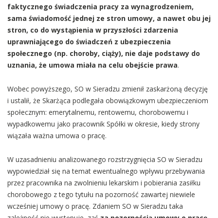
faktycznego świadczenia pracy za wynagrodzeniem,
sama świadomość jednej ze stron umowy, a nawet obu jej
stron, co do wystąpienia w przyszłości zdarzenia
uprawniającego do świadczeń z ubezpieczenia
społecznego (np. choroby, ciąży), nie daje podstawy do
uznania, że umowa miała na celu obejście prawa
.
Wobec powyższego, SO w Sieradzu zmienił zaskarżoną decyzję
i ustalił, że Skarżąca podlegała obowiązkowym ubezpieczeniom
społecznym: emerytalnemu, rentowemu, chorobowemu i
wypadkowemu jako pracownik Spółki w okresie, kiedy strony
wiązała ważna umowa o pracę.
W uzasadnieniu analizowanego rozstrzygnięcia SO w Sieradzu
wypowiedział się na temat ewentualnego wpływu przebywania
przez pracownika na zwolnieniu lekarskim i pobierania zasiłku
chorobowego z tego tytułu na pozorność zawartej niewiele
wcześniej umowy o pracę. Zdaniem SO w Sieradzu taka
zależność nie występuje, zaś
za pozornością umowy o pracę