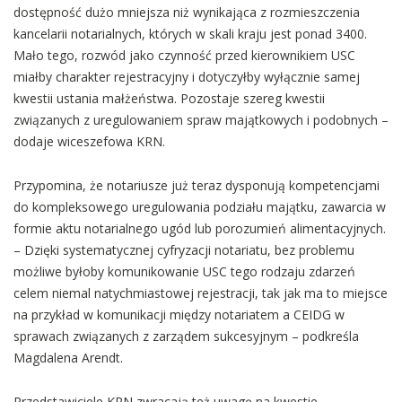
dostępność dużo mniejsza niż wynikająca z rozmieszczenia
kancelarii notarialnych, których w skali kraju jest ponad 3400.
Mało tego, rozwód jako czynność przed kierownikiem USC
miałby charakter rejestracyjny i dotyczyłby wyłącznie samej
kwestii ustania małżeństwa. Pozostaje szereg kwestii
związanych z uregulowaniem spraw majątkowych i podobnych –
dodaje wiceszefowa KRN.
Przypomina, że notariusze już teraz dysponują kompetencjami
do kompleksowego uregulowania podziału majątku, zawarcia w
formie aktu notarialnego ugód lub porozumień alimentacyjnych.
– Dzięki systematycznej cyfryzacji notariatu, bez problemu
możliwe byłoby komunikowanie USC tego rodzaju zdarzeń
celem niemal natychmiastowej rejestracji, tak jak ma to miejsce
na przykład w komunikacji między notariatem a CEIDG w
sprawach związanych z zarządem sukcesyjnym – podkreśla
Magdalena Arendt.
Przedstawiciele KRN zwracają też uwagę na kwestie