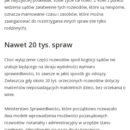
jak najszybciej poukładać sobie życie na nowo. Z kolei z punktu
widzenia sądów załatwienie tych rozwodów, które są niesporne,
oznacza marnowanie czasu i zasobów, które można
zaangażować do rozstrzygania innych spraw (nie tylko
rodzinnych).
Nawet 20 tys. spraw
Choć wyłączenie części rozwodów spod kognicji sądów nie
uratuje będącego na skraju wydolności wymiaru
sprawiedliwości, to zawsze w jakiś sposób go odciąży.
Zwłaszcza gdy około 20 tys. orzeczonych rozwodów dotyczy
małżeństw nieposiadających małoletnich dzieci, bez orzekania o
winie.
Ministerstwo Sprawiedliwości, które początkowo rozważało
dwa modele wprowadzenia możliwości pozasądowych
rozwodów: notarialny i administracyjny w urzędzie stanu
cywilnego, zdecydowało się na tę drugą koncepcję.