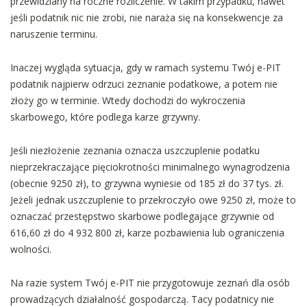
przewidziany na roczne rozliczenie. W takim przypadku, nawet
jeśli podatnik nic nie zrobi, nie naraża się na konsekwencje za
naruszenie terminu.
Inaczej wygląda sytuacja, gdy w ramach systemu Twój e-PIT
podatnik najpierw odrzuci zeznanie podatkowe, a potem nie
złoży go w terminie. Wtedy dochodzi do wykroczenia
skarbowego, które podlega karze grzywny.
Jeśli niezłożenie zeznania oznacza uszczuplenie podatku
nieprzekraczające pięciokrotności minimalnego wynagrodzenia
(obecnie 9250 zł), to grzywna wyniesie od 185 zł do 37 tys. zł.
Jeżeli jednak uszczuplenie to przekroczyło owe 9250 zł, może to
oznaczać przestępstwo skarbowe podlegające grzywnie od
616,60 zł do 4 932 800 zł, karze pozbawienia lub ograniczenia
wolności.
Na razie system Twój e-PIT nie przygotowuje zeznań dla osób
prowadzących działalność gospodarczą. Tacy podatnicy nie