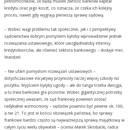
pełnomocników, że będą musieli zwrócić bankowi kapitał
kredytu oraz jego koszt, co oznacza, że czeka ich kolejny
proces, nawet gdy wygrają pierwszą sprawę sądową.
– Wobec wagi problemu tak społecznie, jak i z perspektywy
sądownictwa dobrym pomysłem byłoby wprowadzenie jednak
rozwiązania ustawowego, które uwzględniałoby interesy
kredytobiorców, ale również sektora bankowego – dodaje mec.
Wandzel.
– Nie ufam pomysłom rozwiązań ustawowych –
dotychczasowe inicjatywy przyniosły raczej więcej szkody niż
pożytku. Wyjściem byłyby ugody – ale do tanga trzeba dwojga,
a tu trwa bankowa gra pozorów. Wobec gigantycznej potrzeby
społecznej uważam, że sąd frankowy powinien zostać
radykalnie wzmocniony – sędziów powinno być pewnie ok. 100,
a nie 21. To jest w końcu obowiązek państwa, bo sprawy
frankowe bardzo często są najważniejszą sprawą majątkową w
całym życiu wielu obywateli – ocenia Marek Skrobacki, radca