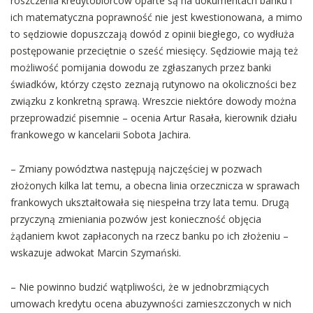
roszczenia kredytobiorców oparte są na dokumentach banku i
ich matematyczna poprawność nie jest kwestionowana, a mimo
to sędziowie dopuszczają dowód z opinii biegłego, co wydłuża
postępowanie przeciętnie o sześć miesięcy. Sędziowie mają też
możliwość pomijania dowodu ze zgłaszanych przez banki
świadków, którzy często zeznają rutynowo na okoliczności bez
związku z konkretną sprawą. Wreszcie niektóre dowody można
przeprowadzić pisemnie – ocenia Artur Rasała, kierownik działu
frankowego w kancelarii Sobota Jachira.
– Zmiany powództwa następują najczęściej w pozwach
złożonych kilka lat temu, a obecna linia orzecznicza w sprawach
frankowych ukształtowała się niespełna trzy lata temu. Drugą
przyczyną zmieniania pozwów jest konieczność objęcia
żądaniem kwot zapłaconych na rzecz banku po ich złożeniu –
wskazuje adwokat Marcin Szymański.
– Nie powinno budzić wątpliwości, że w jednobrzmiących
umowach kredytu ocena abuzywności zamieszczonych w nich