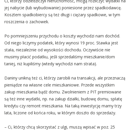
Ci, którzy odziedziczyli nieruchomość, mogą rozliczyć wydatki na
jej nabycie (lub wybudowanie) poniesione przez spadkodawcę.
Kosztem spadkobiercy są też długi i ciężary spadkowe, w tym
roszczenia o zachowek.
Po pomniejszeniu przychodu o koszty wychodzi nam dochód.
Od niego liczymy podatek, który wynosi 19 proc. Stawka jest
stała, niezależnie od wysokości dochodu. Oczywiście nie
musimy płacić podatku, jeśli sprzedaliśmy mieszkanie/dom
taniej, niż kupiliśmy (wtedy wychodzi nam strata).
Daniny unikną też ci, którzy zarobili na transakcji, ale przeznaczą
pieniądze na własne cele mieszkaniowe. Przede wszystkim
zakup mieszkania bądź domu. Zwolnieniem z PIT premiowane
są też inne wydatki, np. na zakup działki, budowę domu, spłatę
kredytu czy remont mieszkania. Na taką inwestycję mamy trzy
lata, liczone od końca roku, w którym doszło do sprzedaży.
– Ci, którzy chcą skorzystać z ulgi, muszą wpisać w poz. 25