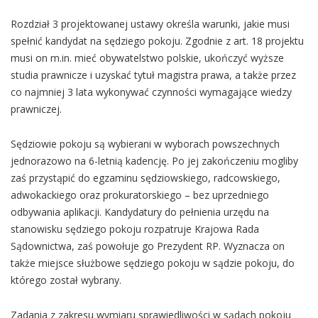
Rozdział 3 projektowanej ustawy określa warunki, jakie musi
spełnić kandydat na sędziego pokoju. Zgodnie z art. 18 projektu
musi on m.in. mieć obywatelstwo polskie, ukończyć wyższe
studia prawnicze i uzyskać tytuł magistra prawa, a także przez
co najmniej 3 lata wykonywać czynności wymagające wiedzy
prawniczej.
Sędziowie pokoju są wybierani w wyborach powszechnych
jednorazowo na 6-letnią kadencję. Po jej zakończeniu mogliby
zaś przystąpić do egzaminu sędziowskiego, radcowskiego,
adwokackiego oraz prokuratorskiego – bez uprzedniego
odbywania aplikacji. Kandydatury do pełnienia urzędu na
stanowisku sędziego pokoju rozpatruje Krajowa Rada
Sądownictwa, zaś powołuje go Prezydent RP. Wyznacza on
także miejsce służbowe sędziego pokoju w sądzie pokoju, do
którego został wybrany.
Zadania z zakresu wymiaru sprawiedliwości w sądach pokoju