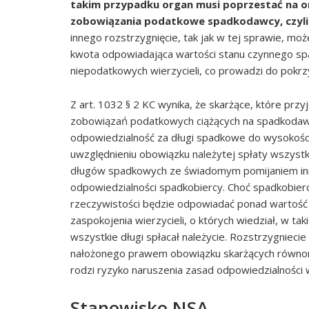
takim przypadku organ musi poprzestać na o
zobowiązania podatkowe spadkodawcy, czyli g
innego rozstrzygnięcie, tak jak w tej sprawie, 
kwota odpowiadająca wartości stanu czynnego spa
niepodatkowych wierzycieli, co prowadzi do pokrz
Z art. 1032 § 2 KC wynika, że skarżące, które przy
zobowiązań podatkowych ciążących na spadkodaw
odpowiedzialność za długi spadkowe do wysokośc
uwzględnieniu obowiązku należytej spłaty wszystk
długów spadkowych ze świadomym pomijaniem in
odpowiedzialności spadkobiercy. Choć spadkobier
rzeczywistości będzie odpowiadać ponad wartoś
zaspokojenia wierzycieli, o których wiedział, w ta
wszystkie długi spłacał należycie. Rozstrzygnieci
nałożonego prawem obowiązku skarżących równomi
rodzi ryzyko naruszenia zasad odpowiedzialności 
Stanowisko NSA