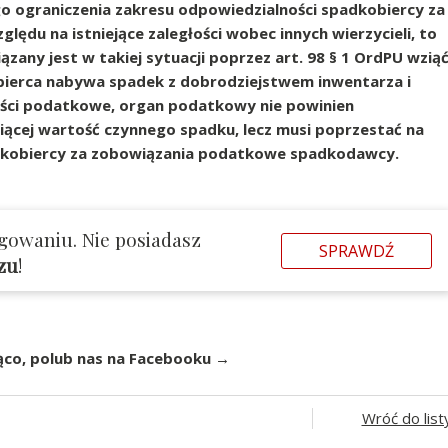
 ograniczenia zakresu odpowiedzialności spadkobiercy za
du na istniejące zaległości wobec innych wierzycieli, to
zany jest w takiej sytuacji poprzez art. 98 § 1 OrdPU wzią
kobierca nabywa spadek z dobrodziejstwem inwentarza i
egłości podatkowe, organ podatkowy nie powinien
ącej wartość czynnego spadku, lecz musi poprzestać na
adkobiercy za zobowiązania podatkowe spadkodawcy.
gowaniu. Nie posiadasz
SPRAWDŹ
azu
!
ąco, polub nas na Facebooku →
Wróć do list