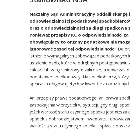
Naczelny Sąd Administracyjny oddalił skargę k
odpowiedzialności podatkowej spadkobierców 
oraz o odpowiedzialności za długi spadkowe z
Ponieważ przepisy KC o odpowiedzialności za
obowiązujący to organy podatkowe nie mog
ignorować zasad tej odpowiedzialności.
Do orz
istnienie wymagalnych zobowiązań podatkowych lub
ustalenie osób, które w odrębnym postępowaniu z
całości lub w ograniczonym zakresie, a wówczas
podatkowe spadkodawcy. Na spadkobiercy, który 
spłacania długów ujętych w inwentarzu oraz inny
Ani przepisy prawa podatkowego, ani prawa spadko
zaspokajania wierzycieli w sytuacji, gdy długi sp
jeżeli wartość stanu czynnego spadku jest niższa
spadek z dobrodziejstwem inwentarza, obowiąza
wartością stanu czynnego spadku i spłacać poszcz