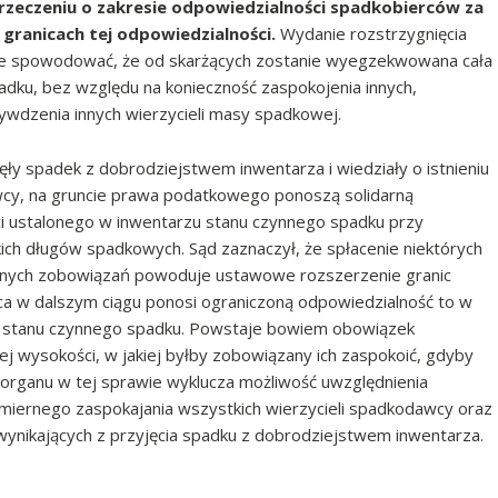
rzeczeniu o zakresie odpowiedzialności spadkobierców za
ranicach tej odpowiedzialności.
Wydanie rozstrzygnięcia
może spowodować, że od skarżących zostanie wyegzekwowana cała
dku, bez względu na konieczność zaspokojenia innych,
ywdzenia innych wierzycieli masy spadkowej.
jęły spadek z dobrodziejstwem inwentarza i wiedziały o istnieniu
cy, na gruncie prawa podatkowego ponoszą solidarną
i ustalonego w inwentarzu stanu czynnego spadku przy
ich długów spadkowych. Sąd zaznaczył, że spłacenie niektórych
nych zobowiązań powoduje ustawowe rozszerzenie granic
ca w dalszym ciągu ponosi ograniczoną odpowiedzialność to w
ć stanu czynnego spadku. Powstaje bowiem obowiązek
kiej wysokości, w jakiej byłby zobowiązany ich zaspokoić, gdyby
e organu w tej sprawie wyklucza możliwość uwzględnienia
ernego zaspokajania wszystkich wierzycieli spadkodawcy oraz
wynikających z przyjęcia spadku z dobrodziejstwem inwentarza.