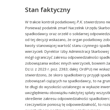
Stan faktyczny
W trakcie kontroli podatkowej
P.K.
stwierdzono ni
Ponieważ podatnik zmarł Naczelnik Urzędu Skarb
spadkodawcy oraz orzekł o solidarnej odpowiedzia
od tej decyzji wskazano, że organ podatkowy zobo
kwoty stanowiącej wartość stanu czynnego spadku
wierzycieli. Dyrektor Izby Administracji Skarbowe
mógł ograniczyć zakresu odpowiedzialności spad
zobowiązania wobec innych wierzycieli, bowiem ża
Dz.U. z 2023 r. poz. 2383; dalej: OrdPU) nie wska
stwierdzono, że skoro spadkobiercy przyjęli spade
zobowiązań ciążących na spadkodawcy, to na gru
te długi do wysokości ustalonego w wykazie inwen
uwzględnieniu obowiązku należytej spłaty wszyst
określenie zakresu odpowiedzialności spadkobierc
rzeczywiście poniosą tę odpowiedzialność, to roz