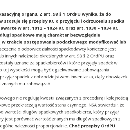
asacyjną organu. Z art. 98 § 1 OrdPU wynika, że do
stosuje się przepisy KC o przyjęciu i odrzuceniu spadku
awarte w art. 1012 – 1024 KC oraz art. 1030 – 1034 KC.
 długi spadkowe mają charakter bezwzględnie
ą w trakcie postępowania podatkowego modyfikować lub
eczenia o odpowiedzialności spadkodawcy konieczne jest
 innych należności określonych w art. 98 § 2 OrdPU oraz
ostały uznane za spadkobierców i które przyjęły spadek w
 do tej wysokości mogą być egzekwowane zobowiązania
przyjął spadek z dobrodziejstwem inwentarza, ciąży obowiązek
ch znanych mu zobowiązań.
wego nie regulują kwestii związanych z procedurą i kolejnością
adkowe przekraczają wartość stanu czynnego. NSA stwierdził, że
 od wartości długów spadkowych spadkobierca, który przyjął
ny jest porównać wartość znanych mu długów spadkowych z
ególne należności proporcjonalnie.
Choć przepisy OrdPU