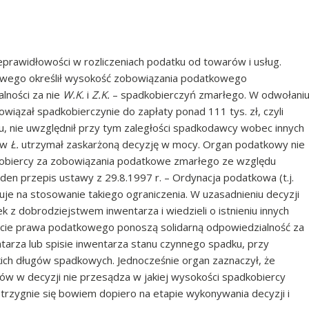
eprawidłowości w rozliczeniach podatku od towarów i usług.
owego określił wysokość zobowiązania podatkowego
lności za nie
W.K.
i
Z.K.
– spadkobierczyń zmarłego. W odwołani
wiązał spadkobierczynie do zapłaty ponad 111 tys. zł, czyli
, nie uwzględnił przy tym zaległości spadkodawcy wobec innych
j w
Ł.
utrzymał zaskarżoną decyzję w mocy. Organ podatkowy nie
kobiercy za zobowiązania podatkowe zmarłego ze względu
den przepis ustawy z 29.8.1997 r. – Ordynacja podatkowa (t.j.
zuje na stosowanie takiego ograniczenia. W uzasadnieniu decyzji
k z dobrodziejstwem inwentarza i wiedzieli o istnieniu innych
ncie prawa podatkowego ponoszą solidarną odpowiedzialność za
tarza lub spisie inwentarza stanu czynnego spadku, przy
kich długów spadkowych. Jednocześnie organ zaznaczył, że
ów w decyzji nie przesądza w jakiej wysokości spadkobiercy
strzygnie się bowiem dopiero na etapie wykonywania decyzji i