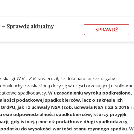
 – Sprawdź aktualny
SPRAWDŹ
k skargi
W.K.
i
Z.K.
stwierdził, że dokonane przez organy
dnak uchylił zaskarżoną decyzję w części orzekającej o solidarne
podatkowe spadkodawcy.
W uzasadnieniu wyroku podkreślono,
lności podatkowej spadkobierców, lecz o zakresie ich
 OrdPU, jak i z uchwały NSA (zob. uchwała NSA z 23.5.2016 r.
zakresie odpowiedzialności spadkobierców, którzy przyjęli
cji, gdy istnieją inne niż podatkowe długi spadkodawcy,
 podatku do wysokości wartości stanu czynnego spadku. W