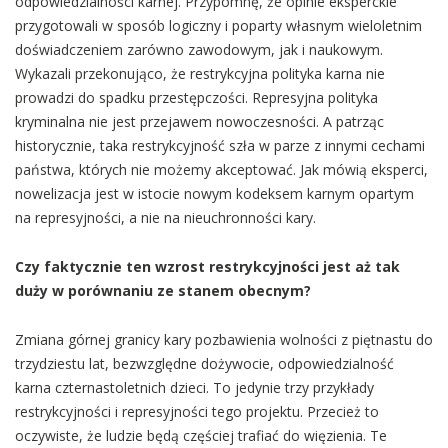
odpowiedzialności karnej. Przypomnę, że opinie eksperckie
przygotowali w sposób logiczny i poparty własnym wieloletnim
doświadczeniem zarówno zawodowym, jak i naukowym.
Wykazali przekonująco, że restrykcyjna polityka karna nie
prowadzi do spadku przestępczości. Represyjna polityka
kryminalna nie jest przejawem nowoczesności. A patrząc
historycznie, taka restrykcyjność szła w parze z innymi cechami
państwa, których nie możemy akceptować. Jak mówią eksperci,
nowelizacja jest w istocie nowym kodeksem karnym opartym
na represyjności, a nie na nieuchronności kary.
Czy faktycznie ten wzrost restrykcyjności jest aż tak
duży w porównaniu ze stanem obecnym?
Zmiana górnej granicy kary pozbawienia wolności z piętnastu do
trzydziestu lat, bezwzględne dożywocie, odpowiedzialność
karna czternastoletnich dzieci. To jedynie trzy przykłady
restrykcyjności i represyjności tego projektu. Przecież to
oczywiste, że ludzie będą częściej trafiać do więzienia. Te