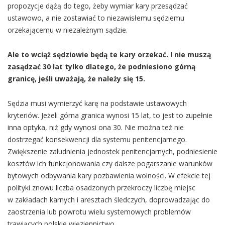
propozycje dążą do tego, żeby wymiar kary przesądzać
ustawowo, a nie zostawiać to niezawisłemu sędziemu
orzekającemu w niezależnym sądzie.
Ale to wciąż sędziowie będą te kary orzekać. I nie muszą
zasądzać 30 lat tylko dlatego, że podniesiono górną
granicę, jeśli uważają, że należy się 15.
Sędzia musi wymierzyć karę na podstawie ustawowych
kryteriów. Jeżeli górna granica wynosi 15 lat, to jest to zupełnie
inna optyka, niż gdy wynosi ona 30. Nie można też nie
dostrzegać konsekwencji dla systemu penitencjarnego.
Zwiększenie zaludnienia jednostek penitencjarnych, podniesienie
kosztów ich funkcjonowania czy dalsze pogarszanie warunków
bytowych odbywania kary pozbawienia wolności. W efekcie tej
polityki znowu liczba osadzonych przekroczy liczbę miejsc
w zakładach karnych i aresztach śledczych, doprowadzając do
zaostrzenia lub powrotu wielu systemowych problemów
trawiących polskie więziennictwo.