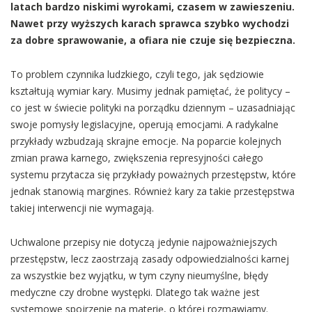
latach bardzo niskimi wyrokami, czasem w zawieszeniu.
Nawet przy wyższych karach sprawca szybko wychodzi
za dobre sprawowanie, a ofiara nie czuje się bezpieczna.
To problem czynnika ludzkiego, czyli tego, jak sędziowie
kształtują wymiar kary. Musimy jednak pamiętać, że politycy –
co jest w świecie polityki na porządku dziennym – uzasadniając
swoje pomysły legislacyjne, operują emocjami. A radykalne
przykłady wzbudzają skrajne emocje. Na poparcie kolejnych
zmian prawa karnego, zwiększenia represyjności całego
systemu przytacza się przykłady poważnych przestępstw, które
jednak stanowią margines. Również kary za takie przestępstwa
takiej interwencji nie wymagają.
Uchwalone przepisy nie dotyczą jedynie najpoważniejszych
przestępstw, lecz zaostrzają zasady odpowiedzialności karnej
za wszystkie bez wyjątku, w tym czyny nieumyślne, błędy
medyczne czy drobne występki. Dlatego tak ważne jest
systemowe spojrzenie na materię, o której rozmawiamy.