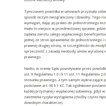
Tymczasem powódka w umowach przyznała sobie
sposób niczym nieograniczony i dowolny. Tego rod
wymagań, dając jej prawo do jednostronnego ksz
miało to miejsce w przedmiotowej sprawie, gdzi
żądania zwrotu całego wypłaconego beneficjento
jednej ze stron uprawnienie do jednostronnego i c
prawnej drugiej strony, w szczególności do mody
sprzeczność z zasadą swobody umów wyrażoną w
prawnego.
Nadto, w ocenie Sądu powoływane przez powódkę
ust. 9 Regulaminu 1.0 i § 11 ust. 11 Regulaminu 
stosunku prawnego, a tym samym wykraczające p
podstawie art. 58 § 1 KC. Tak ogólnikowe postan
każdej przyznanej i wypłaconej subwencji, gdyż w
zaistnienia ryzyka wystąpienia (choćby czysto hipo
dowolnym charakterze).