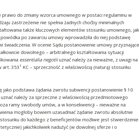
 prawo do zmiany wzorca umownego w postaci regulaminu w
zaju zastrzeżenie nie spełnia żadnych choćby minimalnych
tałtowania także kluczowych elementów stosunku umownego, jak
e powódka po zawarciu umowy wprowadziła do niej podstawę
wi świadczenia. W ocenie Sądu postanowienie umowy przyznając
ałkowicie dowolnego – arbitralnego kształtowania sytuacji
fikowania
essentialia negotii
uznać należy za nieważne, z uwagi na
1
 art. 353
KC – sprzeczność z właściwością (naturą) stosunku
 jako podstawa żądania zwrotu subwencji postanowienie § 10
2.0 uznać należy za sprzeczne z właściwością przedmiotowego
oza ramy swobody umów, a w konsekwencji – nieważne na
owienia mogłoby bowiem uzasadniać żądanie zwrotu absolutnie
 stosunku do każdego z beneficjentów możliwe jest stwierdzenie
tetycznie) jakichkolwiek nadużyć (w dowolnej sferze i o