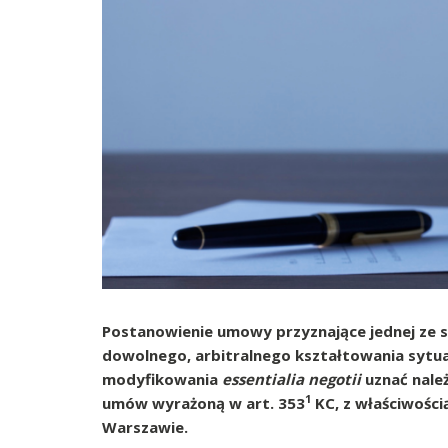
Postanowienie umowy przyznające jednej ze s
dowolnego, arbitralnego kształtowania sytuac
modyfikowania
essentialia negotii
uznać nale
1
umów wyrażoną w art. 353
KC, z właściwośc
Warszawie.