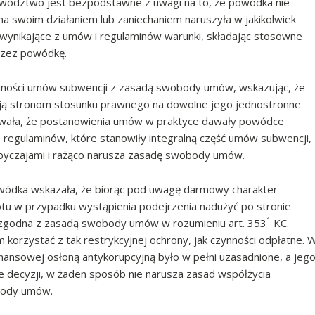
wództwo jest bezpodstawne z uwagi na to, że powódka nie
a swoim działaniem lub zaniechaniem naruszyła w jakikolwiek
 wynikające z umów i regulaminów warunki, składając stosowne
przez powódkę.
dności umów subwencji z zasadą swobody umów, wskazując, że
lają stronom stosunku prawnego na dowolne jego jednostronne
owała, że postanowienia umów w praktyce dawały powódce
regulaminów, które stanowiły integralną część umów subwencji,
byczajami i rażąco narusza zasadę swobody umów.
wódka wskazała, że biorąc pod uwagę darmowy charakter
tu w przypadku wystąpienia podejrzenia nadużyć po stronie
1
st zgodna z zasadą swobody umów w rozumieniu art. 353
KC.
korzystać z tak restrykcyjnej ochrony, jak czynności odpłatne. 
inansowej osłoną antykorupcyjną było w pełni uzasadnione, a jeg
 decyzji, w żaden sposób nie narusza zasad współżycia
body umów.