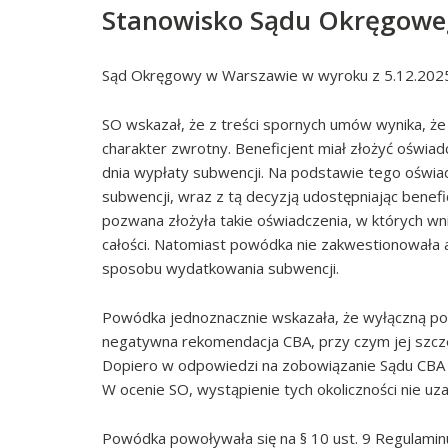
Stanowisko Sądu Okręgow
Sąd Okręgowy w Warszawie w wyroku z 5.12.2025 
SO wskazał, że z treści spornych umów wynika, ż
charakter zwrotny. Beneficjent miał złożyć oświad
dnia wypłaty subwencji. Na podstawie tego oświ
subwencji, wraz z tą decyzją udostępniając bene
pozwana złożyła takie oświadczenia, w których wn
całości. Natomiast powódka nie zakwestionowała 
sposobu wydatkowania subwencji.
Powódka jednoznacznie wskazała, że wyłączną po
negatywna rekomendacja CBA, przy czym jej szcze
Dopiero w odpowiedzi na zobowiązanie Sądu CBA 
W ocenie SO, wystąpienie tych okoliczności nie uz
Powódka powoływała się na § 10 ust. 9 Regulaminu