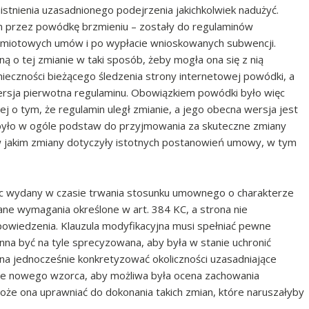
istnienia uzasadnionego podejrzenia jakichkolwiek nadużyć.
 przez powódkę brzmieniu – zostały do regulaminów
dmiotowych umów i po wypłacie wnioskowanych subwencji.
o tej zmianie w taki sposób, żeby mogła ona się z nią
eczności bieżącego śledzenia strony internetowej powódki, a
wersja pierwotna regulaminu. Obowiązkiem powódki było więc
j o tym, że regulamin uległ zmianie, a jego obecna wersja jest
 było w ogóle podstaw do przyjmowania za skuteczne zmiany
w jakim zmiany dotyczyły istotnych postanowień umowy, w tym
 wydany w czasie trwania stosunku umownego o charakterze
ane wymagania określone w art. 384 KC, a strona nie
owiedzenia. Klauzula modyfikacyjna musi spełniać pewne
na być na tyle sprecyzowana, aby była w stanie uchronić
na jednocześnie konkretyzować okoliczności uzasadniające
e nowego wzorca, aby możliwa była ocena zachowania
że ona uprawniać do dokonania takich zmian, które naruszałyby