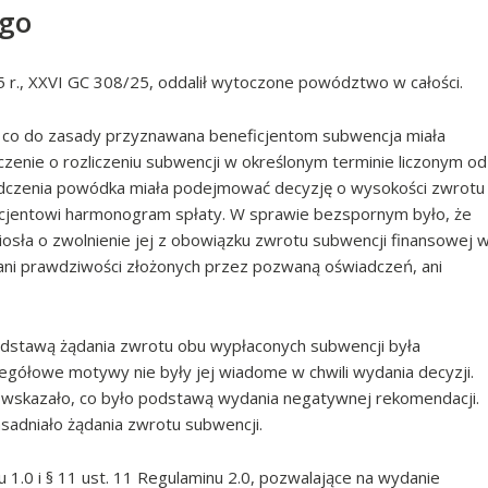
ego
r., XXVI GC 308/25, oddalił wytoczone powództwo w całości.
e co do zasady przyznawana beneficjentom subwencja miała
czenie o rozliczeniu subwencji w określonym terminie liczonym od
adczenia powódka miała podejmować decyzję o wysokości zwrotu
ficjentowi harmonogram spłaty. W sprawie bezspornym było, że
iosła o zwolnienie jej z obowiązku zwrotu subwencji finansowej 
ani prawdziwości złożonych przez pozwaną oświadczeń, ani
dstawą żądania zwrotu obu wypłaconych subwencji była
gółowe motywy nie były jej wiadome w chwili wydania decyzji.
wskazało, co było podstawą wydania negatywnej rekomendacji.
asadniało żądania zwrotu subwencji.
 1.0 i § 11 ust. 11 Regulaminu 2.0, pozwalające na wydanie