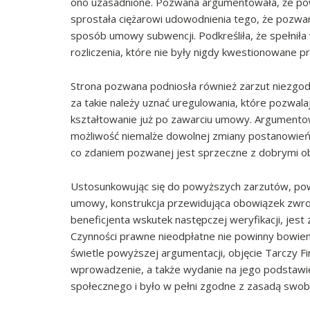
ono uzasadnione. Pozwana argumentowała, że po
sprostała ciężarowi udowodnienia tego, że pozwan
sposób umowy subwencji. Podkreśliła, że spełniła
rozliczenia, które nie były nigdy kwestionowane 
Strona pozwana podniosła również zarzut niezgo
za takie należy uznać uregulowania, które pozwa
kształtowanie już po zawarciu umowy. Argument
możliwość niemalże dowolnej zmiany postanowień 
co zdaniem pozwanej jest sprzeczne z dobrymi o
Ustosunkowując się do powyższych zarzutów, po
umowy, konstrukcja przewidująca obowiązek zwro
beneficjenta wskutek następczej weryfikacji, je
Czynności prawne nieodpłatne nie powinny bowiem 
świetle powyższej argumentacji, objęcie Tarczy F
wprowadzenie, a także wydanie na jego podstawie
społecznego i było w pełni zgodne z zasadą swo