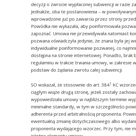
decyzji o zwrocie wypłaconej subwencji w razie za
Jednakże, oba te postanowienia – w powoływanym
wprowadzone już po zawarciu przez strony prze
Powódka nie wykazała, aby poinformowała pozwaną 
zapoznać. Umowa nie przewidywała natomiast koni
pozwana oświadczyła jedynie, że znana była jej 
indywidualne poinformowanie pozwanej, co najmnie
dostępna na stronie internetowej. Ponadto, brak
regulaminu w trakcie trwania umowy, w zakresie 
podstaw do żądania zwrotu całej subwencji.
1
SO wskazał, że stosownie do art. 384
KC wzorzec
ciągłym wiąże drugą stronę, jeżeli zostały zachow
wypowiedziała umowy w najbliższym terminie wyp
minimalne standardy, w tym w szczególności powin
adherenta przed arbitralnością proponenta. Powin
ewentualną zmianę dotychczasowego albo wydani
proponenta wydającego wzorzec. Przy tym, nie mo
istotne elementy umowy.