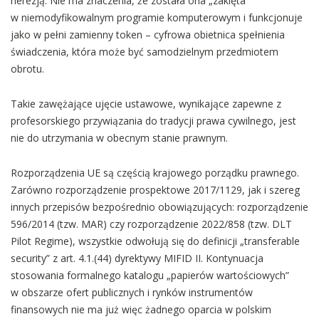
herezją. Nie ma znaczenia, że została ona „zaklęta”
w niemodyfikowalnym programie komputerowym i funkcjonuje
jako w pełni zamienny token – cyfrowa obietnica spełnienia
świadczenia, która może być samodzielnym przedmiotem
obrotu.
Takie zawężające ujęcie ustawowe, wynikające zapewne z
profesorskiego przywiązania do tradycji prawa cywilnego, jest
nie do utrzymania w obecnym stanie prawnym.
Rozporządzenia UE są częścią krajowego porządku prawnego.
Zarówno rozporządzenie prospektowe 2017/1129, jak i szereg
innych przepisów bezpośrednio obowiązujących: rozporządzenie
596/2014 (tzw. MAR) czy rozporządzenie 2022/858 (tzw. DLT
Pilot Regime), wszystkie odwołują się do definicji „transferable
security” z art. 4.1.(44) dyrektywy MIFID II. Kontynuacja
stosowania formalnego katalogu „papierów wartościowych”
w obszarze ofert publicznych i rynków instrumentów
finansowych nie ma już więc żadnego oparcia w polskim