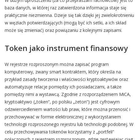
W dużym uproszczeniu (za co przepraszam fachowców) jest to
baza danych, w której raz zatwierdzona informacja staje się
praktycznie niezmienna. Dzieje się tak dzięki jej zwielokrotnieniu
w węzłach potwierdzających (mogą być ich setki, a ich skład
może się zmieniać) oraz powiązaniu z kolejnymi zapisami.
Token jako instrument finansowy
W rejestrze rozproszonym można zapisać program
komputerowy, zwany smart kontraktem, który określa na
przykład zasady tworzenia i właściwości kryptoaktywów oraz
automatyzuje relacje pomiędzy ich posiadaczami, a także
pomiędzy nimi a wystawcą. Zgodnie z rozporządzeniem MiCA,
kryptoaktywo („token”, po polsku „żeton”) jest cyfrowym
odzwierciedleniem wartości lub praw, które można przenosić i
przechowywać w formie elektronicznej z wykorzystaniem
technologii rozproszonego rejestru lub technologii podobnej. W
celu przechowywania tokenów korzystamy z „portfeli”
połączonych z rejestrem rozproszonym, gdzie zestawiając ciąg