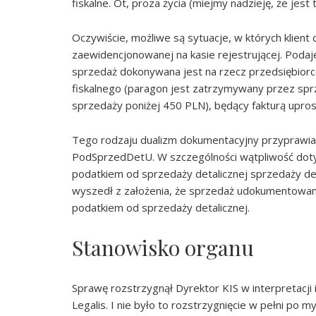
fiskalne. Ot, proza życia (miejmy nadzieję, że jest 
Oczywiście, możliwe są sytuacje, w których klien
zaewidencjonowanej na kasie rejestrującej. Poda
sprzedaż dokonywana jest na rzecz przedsiębiorcó
fiskalnego (paragon jest zatrzymywany przez sprz
sprzedaży poniżej 450 PLN), będący fakturą upros
Tego rodzaju dualizm dokumentacyjny przyprawia
PodSprzedDetU. W szczególności wątpliwość dot
podatkiem od sprzedaży detalicznej sprzedaży det
wyszedł z założenia, że sprzedaż udokumentowa
podatkiem od sprzedaży detalicznej.
Stanowisko organu
Sprawę rozstrzygnął Dyrektor KIS w interpretacji
Legalis. I nie było to rozstrzygnięcie w pełni po my