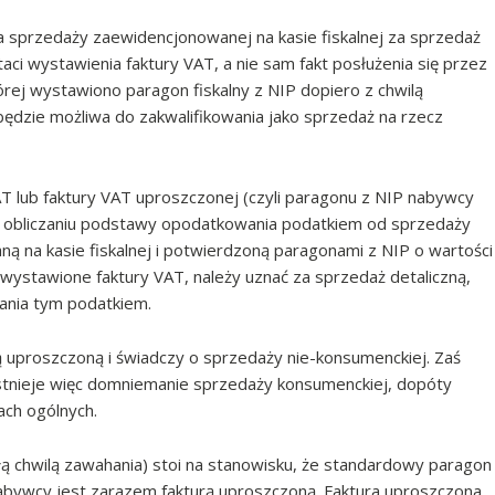
 sprzedaży zaewidencjonowanej na kasie fiskalnej za sprzedaż
staci wystawienia faktury VAT, a nie sam fakt posłużenia się przez
ej wystawiono paragon fiskalny z NIP dopiero z chwilą
ędzie możliwa do zakwalifikowania jako sprzedaż na rzecz
T lub faktury VAT uproszczonej (czyli paragonu z NIP nabywcy
zy obliczaniu podstawy opodatkowania podatkiem od sprzedaży
ą na kasie fiskalnej i potwierdzoną paragonami z NIP o wartości
 wystawione faktury VAT, należy uznać za sprzedaż detaliczną,
ania tym podatkiem.
rą uproszczoną i świadczy o sprzedaży nie-konsumenckiej. Zaś
Istnieje więc domniemanie sprzedaży konsumenckiej, dopóty
ach ogólnych.
ą chwilą zawahania) stoi na stanowisku, że standardowy paragon
nabywcy jest zarazem fakturą uproszczoną. Faktura uproszczona