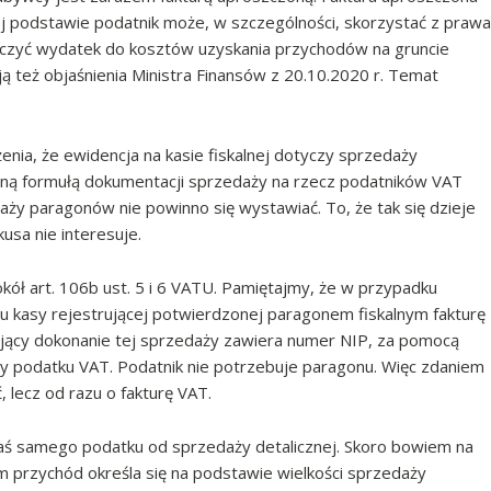
jej podstawie podatnik może, w szczególności, skorzystać z prawa
aliczyć wydatek do kosztów uzyskania przychodów na gruncie
też objaśnienia Ministra Finansów z 20.10.2020 r. Temat
nia, że ewidencja na kasie fiskalnej dotyczy sprzedaży
zną formułą dokumentacji sprzedaży na rzecz podatników VAT
daży paragonów nie powinno się wystawiać. To, że tak się dzieje
usa nie interesuje.
kół art. 106b ust. 5 i 6 VATU. Pamiętajmy, że w przypadku
 kasy rejestrującej potwierdzonej paragonem fiskalnym fakturę
zający dokonanie tej sprzedaży zawiera numer NIP, za pomocą
y podatku VAT. Podatnik nie potrzebuje paragonu. Więc zdaniem
 lecz od razu o fakturę VAT.
aś samego podatku od sprzedaży detalicznej. Skoro bowiem na
przychód określa się na podstawie wielkości sprzedaży