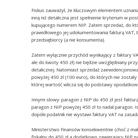
Fiskus zauważył, że kluczowym elementem uznania
inną niż detaliczna jest spełnienie kryterium w po
kupującego numerem NIP. Zatem sprzedaż, do któr
prawidłowego jej udokumentowania fakturą VAT, b
przedsiębiorcy (a nie konsumenta).
Zatem wyłącznie przychód wynikający z faktury VA
ale do kwoty 450 zł) nie będzie uwzględniany pr
detalicznej. Natomiast sprzedaż zaewidencjonowan
powyżej 450 zł (100 euro), do których nie zostały
której wartość wlicza się do podstawy opodatkow
Innymi słowy: paragon z NIP do 450 zł jest faktu
paragon z NIP powyżej 450 zł to nadal paragon. 
dopóki podatnik nie wystawi faktury VAT na zasad
Ministerstwo Finansów konsekwentnie (choć z mał
fiskalny do 450 zł a dodatkowo zawierający NIP 