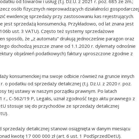
odatku od towarów i usług (t.j. Dz.U. z 2021 r. poz. 685 ze zm.;
rzecz osób fizycznych nieprowadzących działalności gospodarcze
ić ewidencję sprzedaży przy zastosowaniu kas rejestrujących.
ie jest sprzedażą konsumencką. Przykładowo, od lat znana jest
rt. 106b ust. 3 VATU). Często też systemy sprzedażowe
n sposób, że „z automatu” drukują jednocześnie paragon oraz
 tego dochodzą jeszcze znane od 1.1.2020 r. dylematy odnośnie
lektury objaśnień podatkowych) faktury uproszczone zgodnie z
ży konsumenckiej ma swoje odbicie również na gruncie innych
. o podatku od sprzedaży detalicznej (t.j. Dz.U. z 2020 r. poz.
losy tej ustawy w naszym porządku prawnym. Po latach
 r., C-562/19 P, Legalis, uznał zgodność tego aktu prawnego z
tU stosuje się do przychodów ze sprzedaży detalicznej
tU).
sprzedaży detalicznej stanowi osiągnięta w danym miesiącu
nad kwotę 17 000 000 zł (art. 6 ust. 1 PodSprzedDetU).