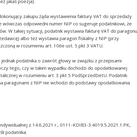
też jakaś poezja).
t dokonujący zakupu żąda wystawienia faktury VAT do sprzedaży
je wówczas odpowiedni numer NIP co sugeruje podatnikowi, że
w. W takiej sytuacji, podatnik wystawia fakturę VAT do paragon
edawcę) albo też wystawia paragon fiskalny z NIP (przy
zczoną w rozumieniu art. 106e ust. 5 pkt 3 VATU.
 jednak podatnika o zawrót głowy w związku z przepisami
yczy tego, czy w takim wypadku dochodzi do opodatkowanej
alicznej w rozumieniu art. 3 pkt 5 PodSprzedDetU. Podatnik
na paragonami z NIP nie wchodzi do podstawy opodatkowania
 indywidualnej z 14.6.2021 r., 0111-KDIB3-3.4019.5.2021.1.PK,
śli podatnika.