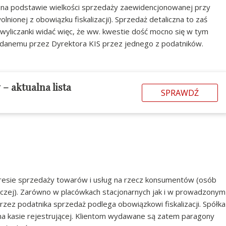
ś na podstawie wielkości sprzedaży zaewidencjonowanej przy
lnionej z obowiązku fiskalizacji). Sprzedaż detaliczna to zaś
wyliczanki widać więc, że ww. kwestie dość mocno się w tym
 zadanemu przez Dyrektora KIS przez jednego z podatników.
w
– aktualna lista
SPRAWDŹ
kresie sprzedaży towarów i usług na rzecz konsumentów (osób
rczej). Zarówno w placówkach stacjonarnych jak i w prowadzonym
zez podatnika sprzedaż podlega obowiązkowi fiskalizacji. Spółka
na kasie rejestrującej. Klientom wydawane są zatem paragony