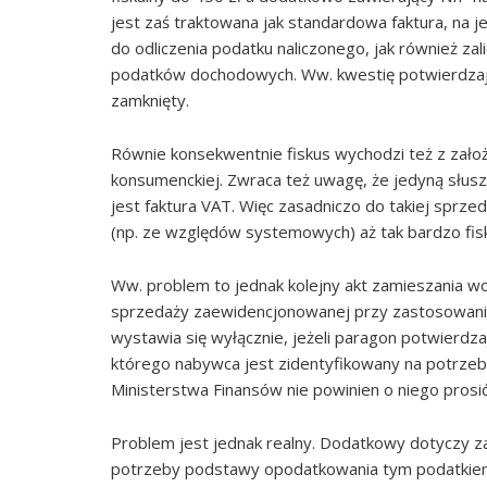
jest zaś traktowana jak standardowa faktura, na 
do odliczenia podatku naliczonego, jak również z
podatków dochodowych. Ww. kwestię potwierdzają 
zamknięty.
Równie konsekwentnie fiskus wychodzi też z założe
konsumenckiej. Zwraca też uwagę, że jedyną słus
jest faktura VAT. Więc zasadniczo do takiej sprze
(np. ze względów systemowych) aż tak bardzo fisk
Ww. problem to jednak kolejny akt zamieszania wo
sprzedaży zaewidencjonowanej przy zastosowaniu
wystawia się wyłącznie, jeżeli paragon potwierd
którego nabywca jest zidentyfikowany na potrzeb
Ministerstwa Finansów nie powinien o niego prosić,
Problem jest jednak realny. Dodatkowy dotyczy z
potrzeby podstawy opodatkowania tym podatkiem 