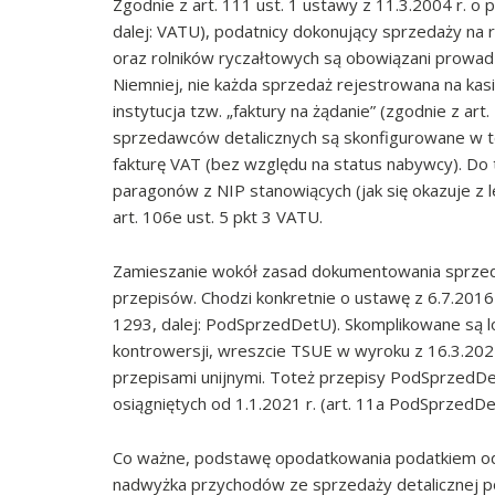
Zgodnie z art. 111 ust. 1 ustawy z 11.3.2004 r. o p
dalej: VATU), podatnicy dokonujący sprzedaży na 
oraz rolników ryczałtowych są obowiązani prowadz
Niemniej, nie każda sprzedaż rejestrowana na kas
instytucja tzw. „faktury na żądanie” (zgodnie z a
sprzedawców detalicznych są skonfigurowane w te
fakturę VAT (bez względu na status nabywcy). Do
paragonów z NIP stanowiących (jak się okazuje z 
art. 106e ust. 5 pkt 3 VATU.
Zamieszanie wokół zasad dokumentowania sprzeda
przepisów. Chodzi konkretnie o ustawę z 6.7.2016 r
1293, dalej: PodSprzedDetU). Skomplikowane są 
kontrowersji, wreszcie TSUE w wyroku z 16.3.2021
przepisami unijnymi. Toteż przepisy PodSprzedDe
osiągniętych od 1.1.2021 r. (art. 11a PodSprzedDe
Co ważne, podstawę opodatkowania podatkiem od 
nadwyżka przychodów ze sprzedaży detalicznej po