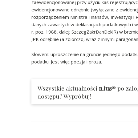
zaewidencjonowanej przy użyciu kas rejestrującyc
ewidencjonowane odrębnie (wyłączane z ewidencji
rozporządzeniem Ministra Finansów, Inwestycji i
danych zawartych w deklaracjach podatkowych i w 
r. poz. 1988, dalej; SzczegZakrDanDeklR) w brzmien
JPK odrębnie (a zbiorczo, wraz z innymi paragonam
Słowem: uproszczenie na gruncie jednego podatk
podatku. Jest więc poezja i proza.
Wszystkie aktualności
n.ius
® po zalo
dostępu? Wypróbuj!