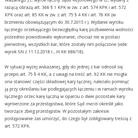
rażącą obrazą art. 366 § 1 KPK w zw. z art. 574 KPK i art. 572
KPK oraz art. 85 KK w zw. z art. 75 § 4 KK i art. 76 KK (w
brzmieniu obowiązującym do 30.7.2015 r.). Wydanie wyroku
łącznego orzekającego bezwzględną karę pozbawienia wolności
pośrednio powodowało wykonanie, chociaż nie w postaci
pierwotnej, wszystkich kar, które zostały nim połączone (vide:
wyrok SN z 11.12.2018 r., III KK 686/18).
W sytuacji wyżej wskazanej, gdy do jednej z kar odnosił się
przepis art. 75 § 4 KK, a z uwagi na treść art. 92 KK nie mogła
ona stanowić części składowej kary łącznej, należało pominąć
ją przy określaniu kar podlegających łączeniu i w ramach wyroku
łącznego orzec karę łączną w oparciu o dwie pozostałe kary
wymierzone za przestępstwa, które Sąd
meriti
określił jako
tworzące zbieg przestępstw. W pozostałym zakresie
postępowanie zaś umorzyć, do czego był zobligowany treścią z
art. 572 KPK.