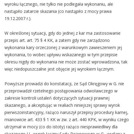
wyroku łącznego, nie tylko nie podlegała wykonaniu, ale
nastąpiło zatarcie skazania (co nastąpiło z mocy prawa
19.12.2007 r.).
W określonej sytuacji, gdy do jednej z kar ma zastosowanie
przepis art. art. 75 § 4 KK, a zatem gdy nie zarządzono
wykonania kary orzeczonej z warunkowym zawieszeniem jej
wykonania, to wobec upływu wskazanego w tym przepisie
okresu nigdy do wykonania nie może zostać wprowadzona, tak
więc niedopuszczalne jest objęcie jej wyrokiem łącznym.
Powyższe prowadzi do konstatacji, że Sąd Okręgowy w G. nie
przeprowadził rzetelnego postępowania odwoławczego w
zakresie kontroli ustaleń dotyczących sytuacji prawnej
skazanego, a akceptując w realiach niniejszej sprawy wyrok
pierwszoinstancyjny, rażąco naruszył przepisy procedury karnej,
mianowicie art. 433 § 1 KK w zw. z art. 440 KPK, w wyniku czego
utrzymał w mocy (co do istoty) rażąco niesprawiedliwy dla
skazanego J.L. wyrok łączny Sądu Rejonowego w G., wydany z