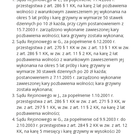
przestępstwa z art. 286 § 1 KK, na karę 2 lat pozbawienia
wolności z warunkowym zawieszeniem jej wykonania na
okres 5 lat próby i karę grzywny w wymiarze 50 stawek
dziennych po 10 zł każda, przy czym postanowieniem z
15.7.2003 r. zarządzono wykonanie zawieszonej kary
pozbawienia wolności; kara grzywny została wykonana;
Sądu Rejonowego w G., za popełnienie 6.12.2000 r.
przestępstwa z art. 270 § 1 KK w zw. z art. 13 § 1 KK w zw.
z art. 286 § 1 KK, w zw. z art. 11 § 2 KK, na karę 2 łat
pozbawienia wolności z warunkowym zawieszeniem jej
wykonania na okres 5 lat próby i karę grzywny w
wymiarze 30 stawek dziennych po 20 zł każda;
postanowieniem z 7.11.2005 r. zarządzono wykonanie
zawieszonej kary pozbawienia wolności; kara grzywny
została wykonana;
Sądu Rejonowego w J., za popełnienie 1.10.2001 r.
przestępstwa z art. 286 § 1 KK w zw. z art. 271 § 3 KK, w
zw. z art. 297 § 1 KK, w zw. z art. 11 § 2 KK, na karę 2 lat
pozbawienia wolności;
Sądu Rejonowego w G., za popełnienie od 9.9.2003 r. do
2.10.2003 r. przestępstwa z art. 284 § 2 KK w zw. z art. 12
KK, na karę 5 miesięcy i karę grzywny w wysokości 20