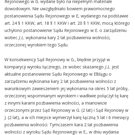
Rejonowego w G. wydane było na niepełnym materiale
dowodowym. Nie uwzględniało bowiem prawomocnego
postanowienia Sądu Rejonowego w E, wydanego na podstawie
art. 24 § 1 KKW, art. 18 § 1 KKW i art. 20 § 1 KKW, mocą którego
uchylono postanowienie Sądu Rejonowego w E. o zarządzeniu
wobec
J.L.
wykonania kary 2 lat pozbawienia wolności,
orzeczonej wyrokiem tego Sądu.
W konsekwencji Sąd Rejonowy w G., błędnie przyjął w
komparycji wyroku łącznego, że wobec skazanego
J.L.
jest
aktualne postanowienie Sądu Rejonowego w Elblągu o
zarządzeniu wykonania kary 2 lat pozbawienia wolności z
warunkowym zawieszeniem jej wykonania na okres 5 lat próby,
orzeczonej wspomnianym wyrokiem i wadliwie połączył tę karę
z innymi karami pozbawienia wolności, a mianowicie
orzeczonymi przez Sąd Rejonowy w G. (2 lat) i Sąd Rejonowy w
J. (2 lat), a w ich miejsce wymierzył karę łączną 5 lat i 6 miesięcy
pozbawienia wolności. Tymczasem kara 2 lat pozbawienia
wolności z wyroku Sądu Rejonowego w E., w dniu wydania