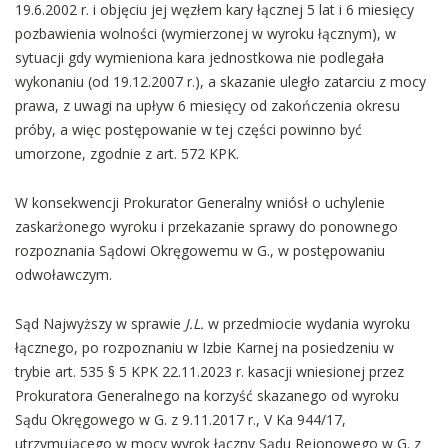
19.6.2002 r. i objęciu jej węzłem kary łącznej 5 lat i 6 miesięcy
pozbawienia wolności (wymierzonej w wyroku łącznym), w
sytuacji gdy wymieniona kara jednostkowa nie podlegała
wykonaniu (od 19.12.2007 r.), a skazanie uległo zatarciu z mocy
prawa, z uwagi na upływ 6 miesięcy od zakończenia okresu
próby, a więc postępowanie w tej części powinno być
umorzone, zgodnie z art. 572 KPK.
W konsekwencji Prokurator Generalny wniósł o uchylenie
zaskarżonego wyroku i przekazanie sprawy do ponownego
rozpoznania Sądowi Okręgowemu w G., w postępowaniu
odwoławczym.
Sąd Najwyższy w sprawie
J.L.
w przedmiocie wydania wyroku
łącznego, po rozpoznaniu w Izbie Karnej na posiedzeniu w
trybie art. 535 § 5 KPK 22.11.2023 r. kasacji wniesionej przez
Prokuratora Generalnego na korzyść skazanego od wyroku
Sądu Okręgowego w G. z 9.11.2017 r., V Ka 944/17,
utrzymującego w mocy wyrok łączny Sądu Rejonowego w G. z