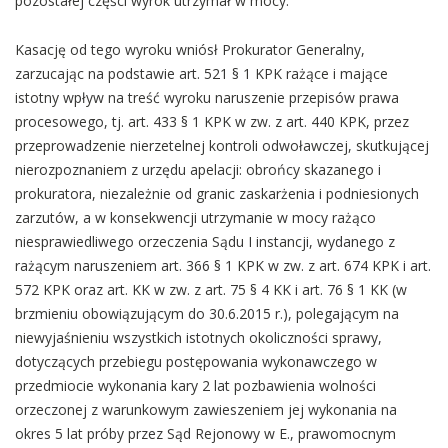
pozostałej części wyrok utrzymał w mocy.
Kasację od tego wyroku wniósł Prokurator Generalny,
zarzucając na podstawie art. 521 § 1 KPK rażące i mające
istotny wpływ na treść wyroku naruszenie przepisów prawa
procesowego, tj. art. 433 § 1 KPK w zw. z art. 440 KPK, przez
przeprowadzenie nierzetelnej kontroli odwoławczej, skutkującej
nierozpoznaniem z urzędu apelacji: obrońcy skazanego i
prokuratora, niezależnie od granic zaskarżenia i podniesionych
zarzutów, a w konsekwencji utrzymanie w mocy rażąco
niesprawiedliwego orzeczenia Sądu I instancji, wydanego z
rażącym naruszeniem art. 366 § 1 KPK w zw. z art. 674 KPK i art.
572 KPK oraz art. KK w zw. z art. 75 § 4 KK i art. 76 § 1 KK (w
brzmieniu obowiązującym do 30.6.2015 r.), polegającym na
niewyjaśnieniu wszystkich istotnych okoliczności sprawy,
dotyczących przebiegu postępowania wykonawczego w
przedmiocie wykonania kary 2 lat pozbawienia wolności
orzeczonej z warunkowym zawieszeniem jej wykonania na
okres 5 lat próby przez Sąd Rejonowy w E., prawomocnym