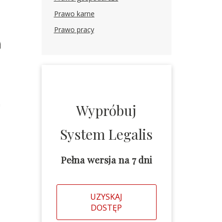
Prawo karne
Prawo pracy
j
a
Wypróbuj
System Legalis
Pełna wersja na 7 dni
UZYSKAJ
DOSTĘP