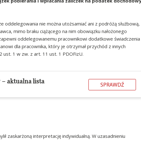
zek pobierania i wpłacania zaliczek na podatek dochodow
 że oddelegowania nie można utożsamiać ani z podróżą służbową,
odawca, mimo braku ciążącego na nim obowiązku nałożonego
 zapewni oddelegowanemu pracownikowi dodatkowe świadczenia
anowi dla pracownika, który je otrzymał przychód z innych
ust. 1 w zw. z art. 11 ust. 1 PDOFizU.
w
– aktualna lista
SPRAWDŹ
ił zaskarżoną interpretację indywidualną. W uzasadnieniu