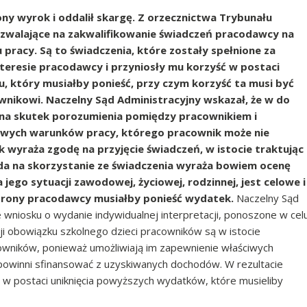
ony wyrok i oddalił skargę. Z orzecznictwa Trybunału
ozwalające na zakwalifikowanie świadczeń pracodawcy na
pracy. Są to świadczenia, które zostały spełnione za
interesie pracodawcy i przyniosły mu korzyść w postaci
, który musiałby ponieść, przy czym korzyść ta musi być
nikowi. Naczelny Sąd Administracyjny wskazał, że w do
na skutek porozumienia pomiędzy pracownikiem i
wych warunków pracy, którego pracownik może nie
wyraża zgodę na przyjęcie świadczeń, w istocie traktując
da na skorzystanie ze świadczenia wyraża bowiem ocenę
 jego sytuacji zawodowej, życiowej, rodzinnej, jest celowe i
trony pracodawcy musiałby ponieść wydatek.
Naczelny Sąd
e wniosku o wydanie indywidualnej interpretacji, ponoszone w cel
ji obowiązku szkolnego dzieci pracowników są w istocie
cowników, ponieważ umożliwiają im zapewnienie właściwych
 powinni sfinansować z uzyskiwanych dochodów. W rezultacie
 w postaci uniknięcia powyższych wydatków, które musieliby