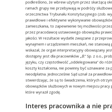
podkreślono, że wbrew użytym przez skarżącą ok
ramach grupy nie przebywają w podróży służbowej,
orzecznictwa Trybunału Konstytucyjnego (zob. wyrok
prawidłowe i efektywne wykonywanie obowiązków
zamieszkania, to zapewnienie tej możliwości prze
przez pracodawcę ustawowego obowiązku prawidło
jakości. W rezultacie wydatki związane z przepr
wynajmem i urządzeniem mieszkań, nie stanowią 
wskazał, że organ interpretacyjny obowiązany jest
dostępny jest dla pracowników „
B
.” Sp. z o.o., 
języku, czy częstotliwość „oddelegowania” do róż
koszty kształcenia, nie powinny być uznawane za 
nieodpłatna. Jednocześnie Sąd uznał za prawidło
stwierdzając, że są to świadczenia, których otr
obowiązków służbowych w nowym miejscu pracy p
które wyraził zgodę.
Interes pracownika a nie p