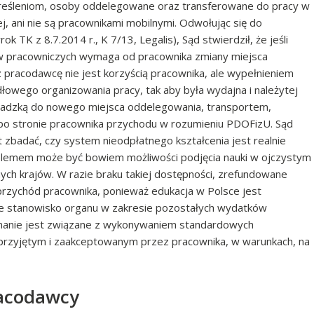
reśleniom, osoby oddelegowane oraz transferowane do pracy w
 ani nie są pracownikami mobilnymi. Odwołując się do
 TK z 8.7.2014 r., K 7/13, Legalis), Sąd stwierdził, że jeśli
 pracowniczych wymaga od pracownika zmiany miejsca
z pracodawcę nie jest korzyścią pracownika, ale wypełnieniem
wego organizowania pracy, tak aby była wydajna i należytej
owadzką do nowego miejsca oddelegowania, transportem,
po stronie pracownika przychodu w rozumieniu PDOFizU. Sąd
 zbadać, czy system nieodpłatnego kształcenia jest realnie
problemem może być bowiem możliwości podjęcia nauki w ojczystym
nych krajów. W razie braku takiej dostępności, zrefundowane
przychód pracownika, ponieważ edukacja w Polsce jest
we stanowisko organu w zakresie pozostałych wydatków
zymanie jest związane z wykonywaniem standardowych
rzyjętym i zaakceptowanym przez pracownika, w warunkach, na
racodawcy