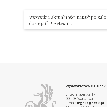
Wszystkie aktualności
n.ius
® po zalo
dostępu? Przetestuj.
Wydawnictwo C.H.Beck
ul. Bonifraterska 17
00-203 Warszawa
E-mail:
legalis@beck.pl