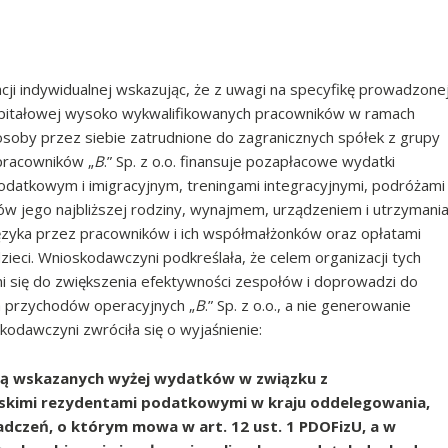
tacji indywidualnej wskazując, że z uwagi na specyfikę prowadzone
 kapitałowej wysoko wykwalifikowanych pracowników w ramach
osoby przez siebie zatrudnione do zagranicznych spółek z grupy
 pracowników „
B
.” Sp. z o.o. finansuje pozapłacowe wydatki
odatkowym i imigracyjnym, treningami integracyjnymi, podróżami
ów jego najbliższej rodziny, wynajmem, urządzeniem i utrzymani
 języka przez pracowników i ich współmałżonków oraz opłatami
ieci. Wnioskodawczyni podkreślała, że celem organizacji tych
i się do zwiększenia efektywności zespołów i doprowadzi do
ia przychodów operacyjnych „
B
.” Sp. z o.o., a nie generowanie
odawczyni zwróciła się o wyjaśnienie:
ową wskazanych wyżej wydatków w związku z
kimi rezydentami podatkowymi w kraju oddelegowania,
adczeń, o którym mowa w art. 12 ust. 1 PDOFizU, a w