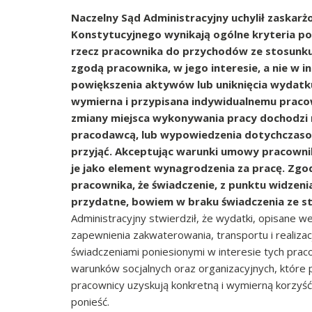
Naczelny Sąd Administracyjny uchylił zaskarż
Konstytucyjnego wynikają ogólne kryteria p
rzecz pracownika do przychodów ze stosunku 
zgodą pracownika, w jego interesie, a nie w 
powiększenia aktywów lub uniknięcia wydatku
wymierna i przypisana indywidualnemu pracow
zmiany miejsca wykonywania pracy dochodzi 
pracodawcą, lub wypowiedzenia dotychczaso
przyjąć.
Akceptując warunki umowy pracownik 
je jako element wynagrodzenia za pracę. Zgo
pracownika, że świadczenie, z punktu widzenia
przydatne, bowiem w braku świadczenia ze s
Administracyjny stwierdził, że wydatki, opisane w
zapewnienia zakwaterowania, transportu i realizac
świadczeniami poniesionymi w interesie tych pra
warunków socjalnych oraz organizacyjnych, które
pracownicy uzyskują konkretną i wymierną korzyść
ponieść.