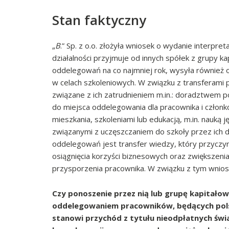
Stan faktyczny
„
B
.” Sp. z o.o. złożyła wniosek o wydanie interpre
działalności przyjmuje od innych spółek z grupy
oddelegowań na co najmniej rok, wysyła również 
w celach szkoleniowych. W związku z transferami
związane z ich zatrudnieniem m.in.: doradztwem p
do miejsca oddelegowania dla pracownika i członk
mieszkania, szkoleniami lub edukacją, m.in. nauką
związanymi z uczęszczaniem do szkoły przez ich dz
oddelegowań jest transfer wiedzy, który przyczyn
osiągnięcia korzyści biznesowych oraz zwiększen
przysporzenia pracownika. W związku z tym wniosk
Czy ponoszenie przez nią lub grupę kapitał
oddelegowaniem pracowników, będących pols
stanowi przychód z tytułu nieodpłatnych świ