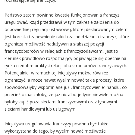
rozrastające się franczyzy.
Państwo zatem powinno kwestię funkcjonowania franczyz
uregulować. Rząd przedstawił w tym zakresie założenia do
odpowiedniej regulacji ustawowej, której deklarowanym celem
jest korekta i zapewnienie takich zasad działania franczyz, które
ograniczą możliwość nadużywania słabszej pozycji
franczyzobiorców w relacjach z franczyzodawcami. Jest to
kierunek prawidłowo rozpoznający pojawiające się obecnie na
rynku niedobre praktyki relacji obu stron umów franczyzowych.
Potencjalnie, w ramach tej inicjatywy można również
ograniczyć, a może nawet wyeliminować takie procesy, które
spowodowałyby wspomniane już „franczyzowienie” handlu, co
przecież oznaczałoby, że już nic albo jedynie niewiele można
byłoby kupić poza sieciami franczyzowymi oraz typowymi
sieciami handlowymi lub usługowymi.
Inicjatywa uregulowania franczyzy powinna być także
wykorzystana do tego, by wyeliminować możliwości