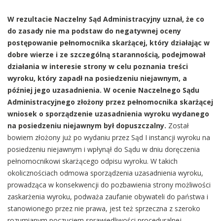
W rezultacie
Naczelny Sąd Administracyjny uznał, że co
do zasady nie ma podstaw do negatywnej oceny
postępowanie pełnomocnika skarżącej, który działając w
dobre wierze i ze szczególną starannością, podejmował
działania w interesie strony w celu poznania treści
wyroku, który zapadł na posiedzeniu niejawnym, a
później jego uzasadnienia. W ocenie Naczelnego Sądu
Administracyjnego złożony przez pełnomocnika skarżącej
wniosek o sporządzenie uzasadnienia wyroku wydanego
na posiedzeniu niejawnym był dopuszczalny.
Został
bowiem złożony już po wydaniu przez Sąd I instancji wyroku na
posiedzeniu niejawnym i wpłynął do Sądu w dniu doręczenia
pełnomocnikowi skarżącego odpisu wyroku. W takich
okolicznościach odmowa sporządzenia uzasadnienia wyroku,
prowadząca w konsekwencji do pozbawienia strony możliwości
zaskarżenia wyroku, podważa zaufanie obywateli do państwa i
stanowionego przez nie prawa, jest też sprzeczna z szeroko
rozumianym poczuciem sprawiedliwości proceduralnej.