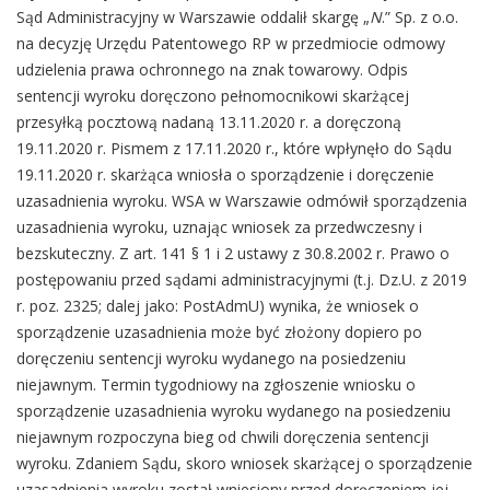
Sąd Administracyjny w Warszawie oddalił skargę „
N
.” Sp. z o.o.
na decyzję Urzędu Patentowego RP w przedmiocie odmowy
udzielenia prawa ochronnego na znak towarowy. Odpis
sentencji wyroku doręczono pełnomocnikowi skarżącej
przesyłką pocztową nadaną 13.11.2020 r. a doręczoną
19.11.2020 r. Pismem z 17.11.2020 r., które wpłynęło do Sądu
19.11.2020 r. skarżąca wniosła o sporządzenie i doręczenie
uzasadnienia wyroku. WSA w Warszawie odmówił sporządzenia
uzasadnienia wyroku, uznając wniosek za przedwczesny i
bezskuteczny. Z art. 141 § 1 i 2 ustawy z 30.8.2002 r. Prawo o
postępowaniu przed sądami administracyjnymi (t.j. Dz.U. z 2019
r. poz. 2325; dalej jako: PostAdmU) wynika, że wniosek o
sporządzenie uzasadnienia może być złożony dopiero po
doręczeniu sentencji wyroku wydanego na posiedzeniu
niejawnym. Termin tygodniowy na zgłoszenie wniosku o
sporządzenie uzasadnienia wyroku wydanego na posiedzeniu
niejawnym rozpoczyna bieg od chwili doręczenia sentencji
wyroku. Zdaniem Sądu, skoro wniosek skarżącej o sporządzenie
uzasadnienia wyroku został wniesiony przed doręczeniem jej