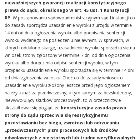
najważniejszych gwarancji realizacji konstytucyjnego
prawa do sądu, określonego w art. 45 ust. 1 Konstytucji
RP.
W postępowaniu sądowoadministracyjnym sąd I instancji co
do zasady sporządza uzasadnienie wyroku z urzędu w terminie
14 dni od dnia ogłoszenia wyroku albo podpisania sentencji
wyroku wydanego na posiedzeniu niejawnym. W sprawach, w
których oddalono skargę, uzasadnienie wyroku sporządza się na
wniosek strony zgłoszony w terminie 7 dni od dnia ogłoszenia
wyroku albo doręczenia odpisu sentencji wyroku, w tym
przypadku uzasadnienie wyroku sporządza się w terminie 14 dni
od dnia zgłoszenia wniosku. Choć co do zasady wniosek o
uzasadnienie wyroku złożony jeszcze przed jego ogłoszeniem
należy uznać za przedwczesny, a tym samym za bezskuteczny,
niewywołujący skutków procesowych, to w orzecznictwie
ukształtował się pogląd, że
konstytucyjna zasada prawa
strony do sądu sprzeciwia się restrykcyjnemu
pozostawianiu bez biegu, zwrotowi lub odrzucaniu
„przedwczesnych” pism procesowych lub środków
odwoławczych z nieistotnych lub trudno weryfikowalnych