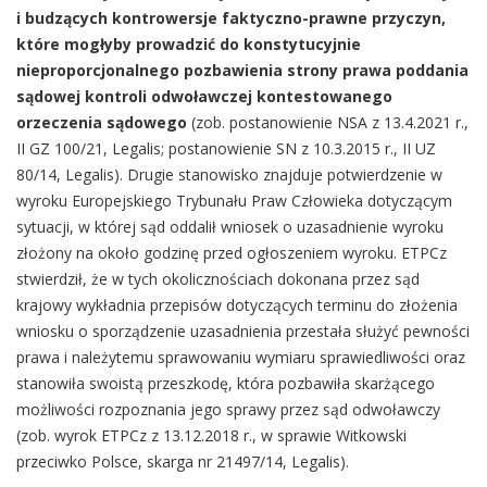
i budzących kontrowersje faktyczno-prawne przyczyn,
które mogłyby prowadzić do konstytucyjnie
nieproporcjonalnego pozbawienia strony prawa poddania
sądowej kontroli odwoławczej kontestowanego
orzeczenia sądowego
(zob. postanowienie NSA z 13.4.2021 r.,
II GZ 100/21, Legalis; postanowienie SN z 10.3.2015 r., II UZ
80/14, Legalis). Drugie stanowisko znajduje potwierdzenie w
wyroku Europejskiego Trybunału Praw Człowieka dotyczącym
sytuacji, w której sąd oddalił wniosek o uzasadnienie wyroku
złożony na około godzinę przed ogłoszeniem wyroku. ETPCz
stwierdził, że w tych okolicznościach dokonana przez sąd
krajowy wykładnia przepisów dotyczących terminu do złożenia
wniosku o sporządzenie uzasadnienia przestała służyć pewności
prawa i należytemu sprawowaniu wymiaru sprawiedliwości oraz
stanowiła swoistą przeszkodę, która pozbawiła skarżącego
możliwości rozpoznania jego sprawy przez sąd odwoławczy
(zob. wyrok ETPCz z 13.12.2018 r., w sprawie Witkowski
przeciwko Polsce, skarga nr 21497/14, Legalis).