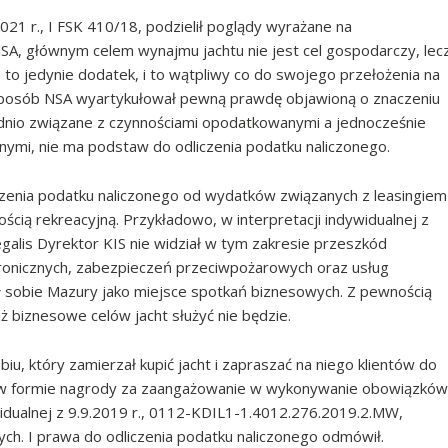
021 r., I FSK 410/18, podzielił poglądy wyrażane na
A, głównym celem wynajmu jachtu nie jest cel gospodarczy, lec
s to jedynie dodatek, i to wątpliwy co do swojego przełożenia na
posób NSA wyartykułował pewną prawdę objawioną o znaczeniu
dnio związane z czynnościami opodatkowanymi a jednocześnie
ymi, nie ma podstaw do odliczenia podatku naliczonego.
czenia podatku naliczonego od wydatków związanych z leasingiem
ością rekreacyjną. Przykładowo, w interpretacji indywidualnej z
alis Dyrektor KIS nie widział w tym zakresie przeszkód
ronicznych, zabezpieczeń przeciwpożarowych oraz usług
 sobie Mazury jako miejsce spotkań biznesowych. Z pewnością
ż biznesowe celów jacht służyć nie będzie.
biu, który zamierzał kupić jacht i zapraszać na niego klientów do
om w formie nagrody za zaangażowanie w wykonywanie obowiązków
widualnej z 9.9.2019 r., 0112-KDIL1-1.4012.276.2019.2.MW,
ych. I prawa do odliczenia podatku naliczonego odmówił.