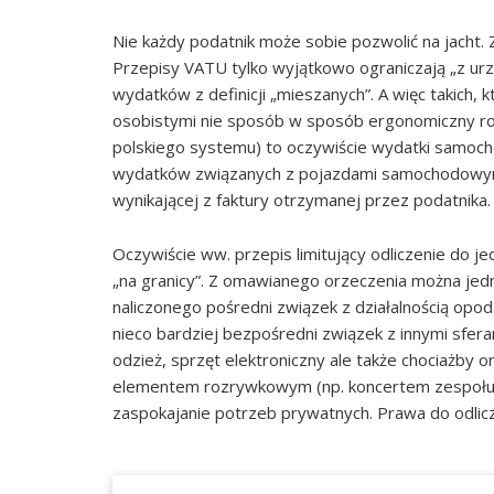
Nie każdy podatnik może sobie pozwolić na jacht. 
Przepisy VATU tylko wyjątkowo ograniczają „z ur
wydatków z definicji „mieszanych”. A więc takich, 
osobistymi nie sposób w sposób ergonomiczny roz
polskiego systemu) to oczywiście wydatki samoch
wydatków związanych z pojazdami samochodowym
wynikającej z faktury otrzymanej przez podatnika.
Oczywiście ww. przepis limitujący odliczenie do j
„na granicy”. Z omawianego orzeczenia można jedn
naliczonego pośredni związek z działalnością op
nieco bardziej bezpośredni związek z innymi sfera
odzież, sprzęt elektroniczny ale także chociażby 
elementem rozrywkowym (np. koncertem zespołu dis
zaspokajanie potrzeb prywatnych. Prawa do odlicz