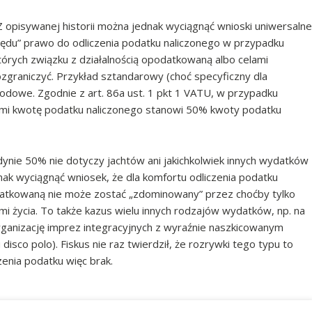
Z opisywanej historii można jednak wyciągnąć wnioski uniwersalne
zędu” prawo do odliczenia podatku naliczonego w przypadku
których związku z działalnością opodatkowaną albo celami
graniczyć. Przykład sztandarowy (choć specyficzny dla
odowe. Zgodnie z art. 86a ust. 1 pkt 1 VATU, w przypadku
i kwotę podatku naliczonego stanowi 50% kwoty podatku
edynie 50% nie dotyczy jachtów ani jakichkolwiek innych wydatków
ak wyciągnąć wniosek, że dla komfortu odliczenia podatku
odatkowaną nie może zostać „zdominowany” przez choćby tylko
mi życia. To także kazus wielu innych rodzajów wydatków, np. na
organizację imprez integracyjnych z wyraźnie naszkicowanym
co polo). Fiskus nie raz twierdził, że rozrywki tego typu to
enia podatku więc brak.