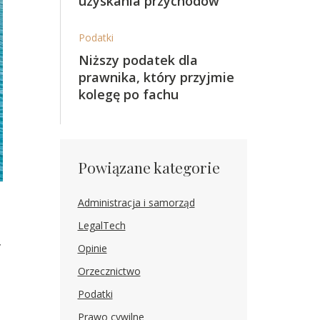
uzyskania przychodów
Podatki
Niższy podatek dla
prawnika, który przyjmie
kolegę po fachu
Powiązane kategorie
Administracja i samorząd
LegalTech
y
Opinie
Orzecznictwo
Podatki
Prawo cywilne