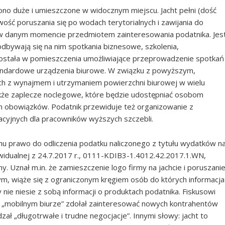
t ono duże i umieszczone w widocznym miejscu. Jacht pełni (dość
ość poruszania się po wodach terytorialnych i zawijania do
 w danym momencie przedmiotem zainteresowania podatnika. Jes
odbywają się na nim spotkania biznesowe, szkolenia,
stała w pomieszczenia umożliwiające przeprowadzenie spotkań
andardowe urządzenia biurowe. W związku z powyższym,
h z wynajmem i utrzymaniem powierzchni biurowej w wielu
także zaplecze noclegowe, które będzie udostępniać osobom
em obowiązków. Podatnik przewiduje też organizowanie z
cyjnych dla pracowników wyższych szczebli.
mu prawo do odliczenia podatku naliczonego z tytułu wydatków n
dywidualnej z 24.7.2017 r., 0111-KDIB3-1.4012.42.2017.1.WN,
y. Uznał m.in. że zamieszczenie logo firmy na jachcie i poruszani
, wiąże się z ograniczonym kręgiem osób do których informacja
nie niesie z sobą informacji o produktach podatnika. Fiskusowi
 „mobilnym biurze” zdołał zainteresować nowych kontrahentów
ał „długotrwałe i trudne negocjacje”. Innymi słowy: jacht to