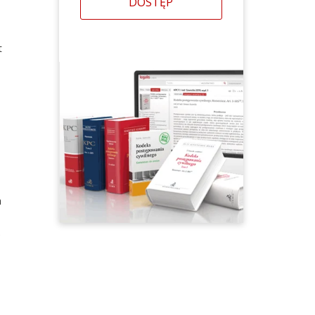
DOSTĘP
t
a
e