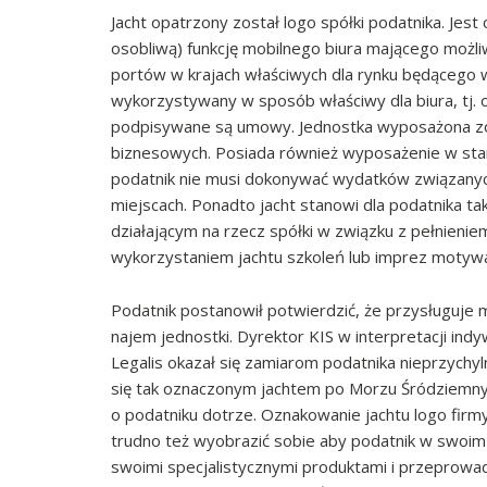
Jacht opatrzony został logo spółki podatnika. Jes
osobliwą) funkcję mobilnego biura mającego możliw
portów w krajach właściwych dla rynku będącego
wykorzystywany w sposób właściwy dla biura, tj. 
podpisywane są umowy. Jednostka wyposażona zo
biznesowych. Posiada również wyposażenie w st
podatnik nie musi dokonywać wydatków związanyc
miejscach. Ponadto jacht stanowi dla podatnika 
działającym na rzecz spółki w związku z pełnieni
wykorzystaniem jachtu szkoleń lub imprez motywa
Podatnik postanowił potwierdzić, że przysługuje 
najem jednostki. Dyrektor KIS w interpretacji in
Legalis okazał się zamiarom podatnika nieprzychyln
się tak oznaczonym jachtem po Morzu Śródziemnym
o podatniku dotrze. Oznakowanie jachtu logo firmy 
trudno też wyobrazić sobie aby podatnik w swoim
swoimi specjalistycznymi produktami i przeprowadz