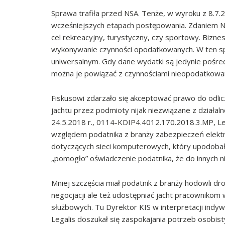
Sprawa trafiła przed NSA. Tenże, w wyroku z 8.7.2
wcześniejszych etapach postępowania. Zdaniem NS
cel rekreacyjny, turystyczny, czy sportowy. Bizne
wykonywanie czynności opodatkowanych. W ten s
uniwersalnym. Gdy dane wydatki są jedynie pośre
można je powiązać z czynnościami nieopodatkowan
Fiskusowi zdarzało się akceptować prawo do odli
jachtu przez podmioty nijak niezwiązane z działaln
24.5.2018 r., 0114-KDIP4.4012.170.2018.3.MP, Leg
względem podatnika z branży zabezpieczeń elekt
dotyczących sieci komputerowych, który upodobał
„pomogło” oświadczenie podatnika, że do innych ni
Mniej szczęścia miał podatnik z branży hodowli dro
negocjacji ale też udostępniać jacht pracownik
służbowych. Tu Dyrektor KIS w interpretacji indy
Legalis doszukał się zaspokajania potrzeb osobist