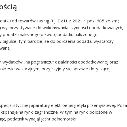
ością
datku od towarów i usług (t.j. Dz.U. z 2021 r. poz. 685 ze zm.;
gi są wykorzystywane do wykonywania czynności opodatkowanych,
y podatku należnego o kwotę podatku naliczonego.
pigułce, tym bardziej że do odliczenia podatku wystarczy
owaną.
m wydatków „na pograniczu” działalności opodatkowanej oraz
 w okresie wakacyjnym, przyjrzyjmy się sprawie dotyczącej
 specjalistycznej aparatury elektroenergetyki przemysłowej. Poza
ekspansję na rynki zagraniczne. W tym na rynki położone w
, podatnik wynajął jacht pełnomorski.