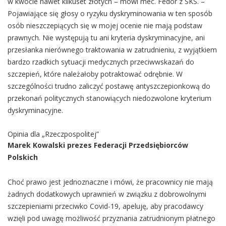
w kwocie nawet kilkuset złotych – mówi mec. Fedor z SKS. –
Pojawiające się głosy o ryzyku dyskryminowania w ten sposób
osób nieszczepiących się w mojej ocenie nie mają podstaw
prawnych. Nie występują tu ani kryteria dyskryminacyjne, ani
przesłanka nierównego traktowania w zatrudnieniu, z wyjątkiem
bardzo rzadkich sytuacji medycznych przeciwwskazań do
szczepień, które należałoby potraktować odrębnie. W
szczególności trudno zaliczyć postawę antyszczepionkową do
przekonań politycznych stanowiących niedozwolone kryterium
dyskryminacyjne.
Opinia dla „Rzeczpospolitej”
Marek Kowalski prezes Federacji Przedsiębiorców
Polskich
Choć prawo jest jednoznaczne i mówi, że pracownicy nie mają
żadnych dodatkowych uprawnień w związku z dobrowolnymi
szczepieniami przeciwko Covid-19, apeluję, aby pracodawcy
wzięli pod uwagę możliwość przyznania zatrudnionym płatnego