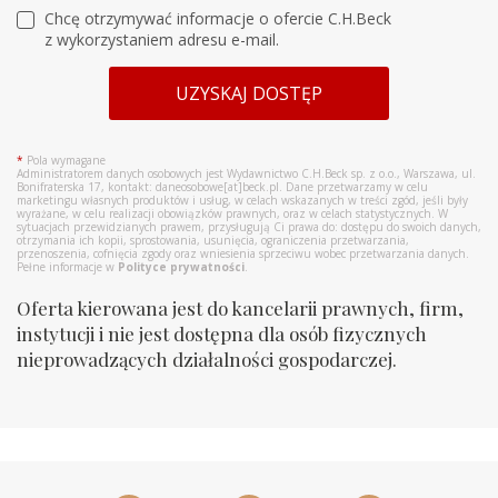
Chcę otrzymywać informacje o ofercie C.H.Beck
z wykorzystaniem adresu e-mail.
UZYSKAJ DOSTĘP
*
Pola wymagane
Administratorem danych osobowych jest Wydawnictwo C.H.Beck sp. z o.o., Warszawa, ul.
Bonifraterska 17, kontakt: daneosobowe[at]beck.pl. Dane przetwarzamy w celu
marketingu własnych produktów i usług, w celach wskazanych w treści zgód, jeśli były
wyrażane, w celu realizacji obowiązków prawnych, oraz w celach statystycznych. W
sytuacjach przewidzianych prawem, przysługują Ci prawa do: dostępu do swoich danych,
otrzymania ich kopii, sprostowania, usunięcia, ograniczenia przetwarzania,
przenoszenia, cofnięcia zgody oraz wniesienia sprzeciwu wobec przetwarzania danych.
Pełne informacje w
Polityce prywatności
.
Oferta kierowana jest do kancelarii prawnych, firm,
instytucji i nie jest dostępna dla osób fizycznych
nieprowadzących działalności gospodarczej.