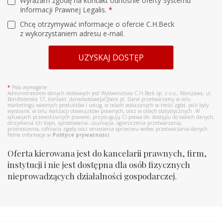
Wyrażam zgodę na kontakt odnośnie oferty Systemu
Informacji Prawnej Legalis.
*
Chcę otrzymywać informacje o ofercie C.H.Beck
z wykorzystaniem adresu e-mail.
UZYSKAJ DOSTĘP
*
Pola wymagane
Administratorem danych osobowych jest Wydawnictwo C.H.Beck sp. z o.o., Warszawa, ul.
Bonifraterska 17, kontakt: daneosobowe[at]beck.pl. Dane przetwarzamy w celu
marketingu własnych produktów i usług, w celach wskazanych w treści zgód, jeśli były
wyrażane, w celu realizacji obowiązków prawnych, oraz w celach statystycznych. W
sytuacjach przewidzianych prawem, przysługują Ci prawa do: dostępu do swoich danych,
otrzymania ich kopii, sprostowania, usunięcia, ograniczenia przetwarzania,
przenoszenia, cofnięcia zgody oraz wniesienia sprzeciwu wobec przetwarzania danych.
Pełne informacje w
Polityce prywatności
.
Oferta kierowana jest do kancelarii prawnych, firm,
instytucji i nie jest dostępna dla osób fizycznych
nieprowadzących działalności gospodarczej.