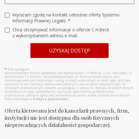
Wyrażam zgodę na kontakt odnośnie oferty Systemu
Informacji Prawnej Legalis.
*
Chcę otrzymywać informacje o ofercie C.H.Beck
z wykorzystaniem adresu e-mail.
UZYSKAJ DOSTĘP
*
Pola wymagane
Administratorem danych osobowych jest Wydawnictwo C.H.Beck sp. z o.o., Warszawa, ul.
Bonifraterska 17, kontakt: daneosobowe[at]beck.pl. Dane przetwarzamy w celu
marketingu własnych produktów i usług, w celach wskazanych w treści zgód, jeśli były
wyrażane, w celu realizacji obowiązków prawnych, oraz w celach statystycznych. W
sytuacjach przewidzianych prawem, przysługują Ci prawa do: dostępu do swoich danych,
otrzymania ich kopii, sprostowania, usunięcia, ograniczenia przetwarzania,
przenoszenia, cofnięcia zgody oraz wniesienia sprzeciwu wobec przetwarzania danych.
Pełne informacje w
Polityce prywatności
.
Oferta kierowana jest do kancelarii prawnych, firm,
instytucji i nie jest dostępna dla osób fizycznych
nieprowadzących działalności gospodarczej.